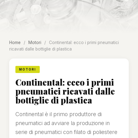
Home
/
Motori
/
Continental: ecco i primi pneumatici
ricavati dalle bottiglie di plastica
MOTORI
Continental: ecco i primi
pneumatici ricavati dalle
bottiglie di plastica
Continental è il primo produttore di
pneumatici ad avviare la produzione in
serie di pneumatici con filato di poliestere