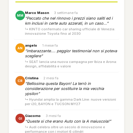
Marco Mason
·
3 settimane fa
MM
“Peccato che nel rinnovo i prezzi siano saliti ed i
km inclusi in certe auto azzerati, in un caso...”
↳ KINTO confermato car sharing ufficiale di Venezia:
innovazione Toyota fino al 2030
angelo
·
1 mese fa
AN
“imbarazzante.... peggior testimonial non si poteva
scegliere”
↳ SEAT lancia una nuova campagna per Ibiza e Arona:
design, affidabilità e valore
Cristina
·
2 mesi fa
CR
“Bellissima questa Bayon! La terrò in
considerazione per sostituire la mia vecchia
ypsilon”
↳ Hyundai amplia la gamma Dark Line: nuove versioni
per i20, BAYON e TUCSON MY27
Giacomo
·
3 mesi fa
GI
“Queste si che erano Auto con la A maiuscola!”
↳ Audi celebra oltre un secolo di innovazione e
performance con i motori 6 cilindri