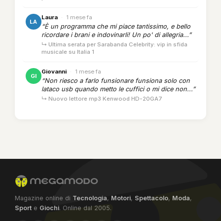
Laura
·
1 mese fa
LA
“È un programma che mi piace tantissimo, e bello
ricordare i brani e indovinarli! Un po' di allegria...”
↳ Ultima serata per Sarabanda Celebrity: vip in sfida
musicale su Italia 1
Giovanni
·
1 mese fa
GI
“Non riesco a farlo funsionare funsiona solo con
lataco usb quando metto le cuffici o mi dice non...”
↳ Nuovo lettore mp3 Kenwood HD-20GA7
Magazine online di
Tecnologia
,
Motori
,
Spettacolo
,
Moda
,
Sport
e
Giochi
. Online dal 2005.