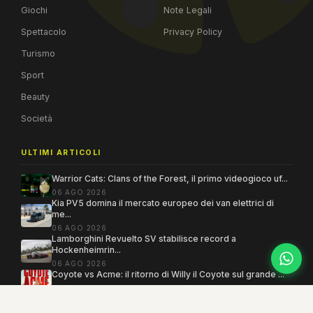
Giochi
Note Legali
Spettacolo
Privacy Policy
Turismo
Sport
Beauty
Società
ULTIMI ARTICOLI
Warrior Cats: Clans of the Forest, il primo videogioco uf...
06 AGO 2026
Kia PV5 domina il mercato europeo dei van elettrici di
me...
06 AGO 2026
Lamborghini Revuelto SV stabilisce record a
Hockenheimrin...
06 AGO 2026
Coyote vs Acme: il ritorno di Willy il Coyote sul grande ...
06 AGO 2026