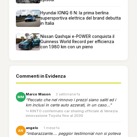
Hyundai IONIQ 6 N: la prima berlina
supersportiva elettrica del brand debutta
in Italia
Nissan Qashqai e-POWER conquista il
Guinness World Record per efficienza
con 1.980 km con un pieno
Commenti in Evidenza
Marco Mason
·
3 settimane fa
MM
“Peccato che nel rinnovo i prezzi siano saliti ed i
km inclusi in certe auto azzerati, in un caso...”
↳ KINTO confermato car sharing ufficiale di Venezia:
innovazione Toyota fino al 2030
angelo
·
1 mese fa
AN
“imbarazzante.... peggior testimonial non si poteva