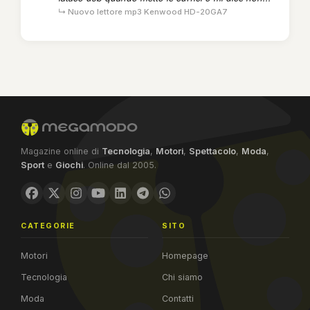
↳ Nuovo lettore mp3 Kenwood HD-20GA7
Magazine online di
Tecnologia
,
Motori
,
Spettacolo
,
Moda
,
Sport
e
Giochi
. Online dal 2005.
CATEGORIE
SITO
Motori
Homepage
Tecnologia
Chi siamo
Moda
Contatti