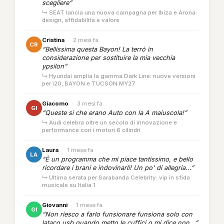
scegliere”
↳ SEAT lancia una nuova campagna per Ibiza e Arona:
design, affidabilità e valore
Cristina
·
2 mesi fa
CR
“Bellissima questa Bayon! La terrò in
considerazione per sostituire la mia vecchia
ypsilon”
↳ Hyundai amplia la gamma Dark Line: nuove versioni
per i20, BAYON e TUCSON MY27
Giacomo
·
3 mesi fa
GI
“Queste si che erano Auto con la A maiuscola!”
↳ Audi celebra oltre un secolo di innovazione e
performance con i motori 6 cilindri
Laura
·
1 mese fa
LA
“È un programma che mi piace tantissimo, e bello
ricordare i brani e indovinarli! Un po' di allegria...”
↳ Ultima serata per Sarabanda Celebrity: vip in sfida
musicale su Italia 1
Giovanni
·
1 mese fa
GI
“Non riesco a farlo funsionare funsiona solo con
lataco usb quando metto le cuffici o mi dice non...”