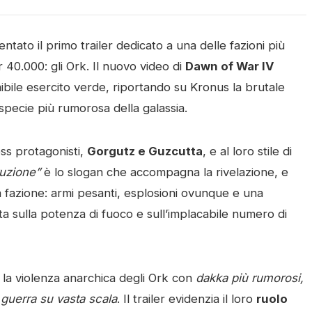
tato il primo trailer dedicato a una delle fazioni più
40.000: gli Ork. Il nuovo video di
Dawn of War IV
ibile esercito verde, riportando su Kronus la brutale
 specie più rumorosa della galassia.
oss protagonisti,
Gorgutz e Guzcutta
, e al loro stile di
ruzione”
è lo slogan che accompagna la rivelazione, e
 fazione: armi pesanti, esplosioni ovunque e una
ta sulla potenza di fuoco e sull’implacabile numero di
a la violenza anarchica degli Ork con
dakka più rumorosi,
 guerra su vasta scala
. Il trailer evidenzia il loro
ruolo