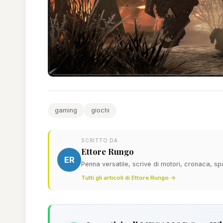
gaming
giochi
SCRITTO DA
Ettore Rungo
ER
Penna versatile, scrive di motori, cronaca, sp
Tutti gli articoli di Ettore Rungo →