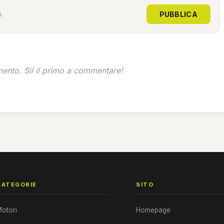
PUBBLICA
.
nto. Sii il primo a commentare!
CATEGORIE
SITO
otori
Homepage