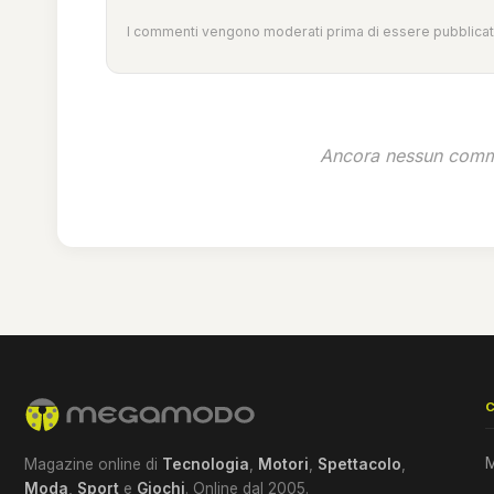
I commenti vengono moderati prima di essere pubblicati
Ancora nessun comme
M
Magazine online di
Tecnologia
,
Motori
,
Spettacolo
,
Moda
,
Sport
e
Giochi
. Online dal 2005.