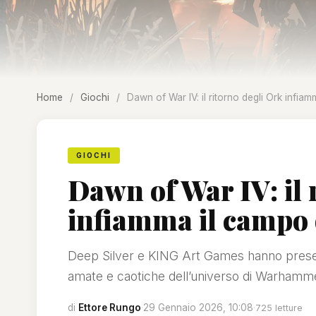
Home
/
Giochi
/
Dawn of War IV: il ritorno degli Ork infiam
GIOCHI
Dawn of War IV: il 
infiamma il campo d
Deep Silver e KING Art Games hanno presentat
amate e caotiche dell’universo di Warhamme
di
Ettore Rungo
·
29 Gennaio 2026, 10:08
·
725 letture