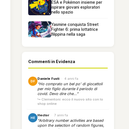
ESA e Pokémon insieme per
ispirare giovani esploratori
nello spazio
Yasmine conquista Street
Fighter 6: prima lottatrice
filippina nella saga
Commenti in Evidenza
Daniele Fusti
·
4 anni fa
DF
“Ho comprato un bel po' di giocattoli
per mio figlio durante il periodo di
covid. Devo dire che...”
↳ Clementoni: ecco il nuovo sito con lo
shop online
Hector
·
7 anni fa
HE
“Arbitrary number activities are based
upon the selection of random figures,