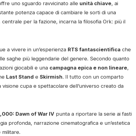
 offre uno sguardo ravvicinato alle
unità chiave
, ai
stante potenza capace di cambiare le sorti di una
entrale per la fazione, incarna la filosofia Ork: più il
e a vivere in un’esperienza
RTS fantascientifica
che
lle saghe più leggendarie del genere. Secondo quanto
azioni giocabili e una
campagna epica e non lineare
,
ome
Last Stand
e
Skirmish
. Il tutto con un comparto
a visione cupa e spettacolare dell’universo creato da
000: Dawn of War IV
punta a riportare la serie ai fasti
gia profonda, narrazione cinematografica e un’estetica
militare.