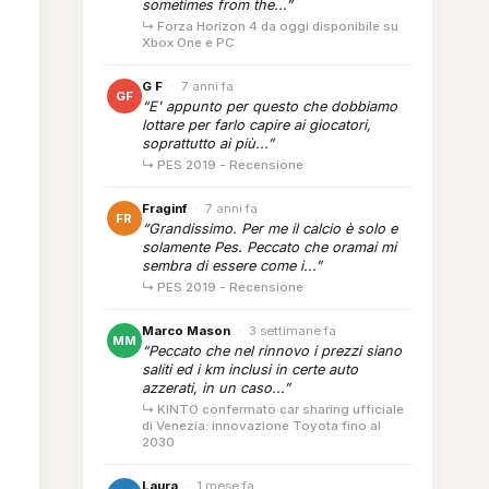
sometimes from the...”
↳ Forza Horizon 4 da oggi disponibile su
Xbox One e PC
G F
·
7 anni fa
GF
“E' appunto per questo che dobbiamo
lottare per farlo capire ai giocatori,
soprattutto ai più...”
↳ PES 2019 - Recensione
Fraginf
·
7 anni fa
FR
“Grandissimo. Per me il calcio è solo e
solamente Pes. Peccato che oramai mi
sembra di essere come i...”
↳ PES 2019 - Recensione
Marco Mason
·
3 settimane fa
MM
“Peccato che nel rinnovo i prezzi siano
saliti ed i km inclusi in certe auto
azzerati, in un caso...”
↳ KINTO confermato car sharing ufficiale
di Venezia: innovazione Toyota fino al
2030
Laura
·
1 mese fa