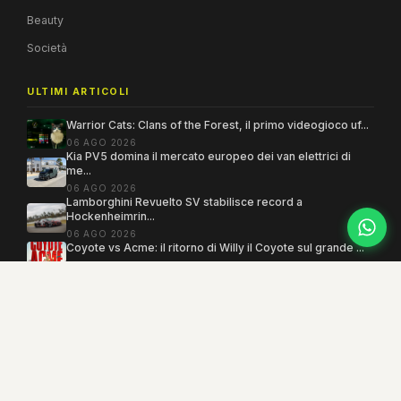
Beauty
Società
ULTIMI ARTICOLI
Warrior Cats: Clans of the Forest, il primo videogioco uf...
06 AGO 2026
Kia PV5 domina il mercato europeo dei van elettrici di
me...
06 AGO 2026
Lamborghini Revuelto SV stabilisce record a
Hockenheimrin...
06 AGO 2026
Coyote vs Acme: il ritorno di Willy il Coyote sul grande ...
06 AGO 2026
Copyright 2005–2026 ©
MEGAMODO
. Tutti i diritti sono riservati.
Powered by MEGACMS
Testata giornalistica quotidiana registrata presso il Tribunale di Benevento con
autorizzazione n. 3/08. Iscrizione al ROC n. 17031.