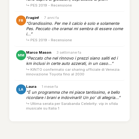
↳ PES 2019 - Recensione
Fraginf
·
7 anni fa
FR
“Grandissimo. Per me il calcio è solo e solamente
Pes. Peccato che oramai mi sembra di essere come
i...”
↳ PES 2019 - Recensione
Marco Mason
·
3 settimane fa
MM
“Peccato che nel rinnovo i prezzi siano saliti ed i
km inclusi in certe auto azzerati, in un caso...”
↳ KINTO confermato car sharing ufficiale di Venezia:
innovazione Toyota fino al 2030
Laura
·
1 mese fa
LA
“È un programma che mi piace tantissimo, e bello
ricordare i brani e indovinarli! Un po' di allegria...”
↳ Ultima serata per Sarabanda Celebrity: vip in sfida
musicale su Italia 1