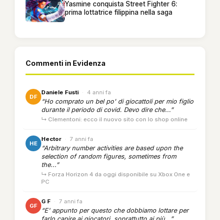
Yasmine conquista Street Fighter 6:
prima lottatrice filippina nella saga
Commenti in Evidenza
Daniele Fusti
·
4 anni fa
DF
“Ho comprato un bel po' di giocattoli per mio figlio
durante il periodo di covid. Devo dire che...”
↳ Clementoni: ecco il nuovo sito con lo shop online
Hector
·
7 anni fa
HE
“Arbitrary number activities are based upon the
selection of random figures, sometimes from
the...”
↳ Forza Horizon 4 da oggi disponibile su Xbox One e
PC
G F
·
7 anni fa
GF
“E' appunto per questo che dobbiamo lottare per
farlo capire ai giocatori, soprattutto ai più...”