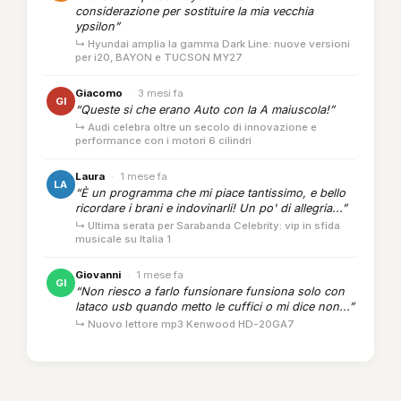
considerazione per sostituire la mia vecchia
ypsilon”
↳ Hyundai amplia la gamma Dark Line: nuove versioni
per i20, BAYON e TUCSON MY27
Giacomo
·
3 mesi fa
GI
“Queste si che erano Auto con la A maiuscola!”
↳ Audi celebra oltre un secolo di innovazione e
performance con i motori 6 cilindri
Laura
·
1 mese fa
LA
“È un programma che mi piace tantissimo, e bello
ricordare i brani e indovinarli! Un po' di allegria...”
↳ Ultima serata per Sarabanda Celebrity: vip in sfida
musicale su Italia 1
Giovanni
·
1 mese fa
GI
“Non riesco a farlo funsionare funsiona solo con
lataco usb quando metto le cuffici o mi dice non...”
↳ Nuovo lettore mp3 Kenwood HD-20GA7