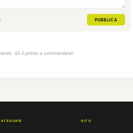
PUBBLICA
.
nto. Sii il primo a commentare!
CATEGORIE
SITO