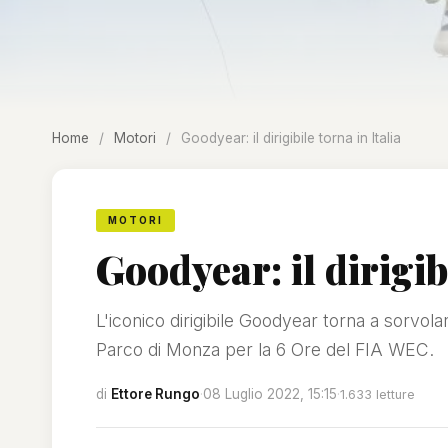
Home
/
Motori
/
Goodyear: il dirigibile torna in Italia
MOTORI
Goodyear: il dirigib
L'iconico dirigibile Goodyear torna a sorvolare i 
Parco di Monza per la 6 Ore del FIA WEC.
di
Ettore Rungo
·
08 Luglio 2022, 15:15
·
1.633 letture