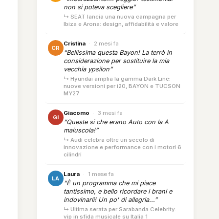
non si poteva scegliere”
↳ SEAT lancia una nuova campagna per
Ibiza e Arona: design, affidabilità e valore
Cristina
·
2 mesi fa
CR
“Bellissima questa Bayon! La terrò in
considerazione per sostituire la mia
vecchia ypsilon”
↳ Hyundai amplia la gamma Dark Line:
nuove versioni per i20, BAYON e TUCSON
MY27
Giacomo
·
3 mesi fa
GI
“Queste si che erano Auto con la A
maiuscola!”
↳ Audi celebra oltre un secolo di
innovazione e performance con i motori 6
cilindri
Laura
·
1 mese fa
LA
“È un programma che mi piace
tantissimo, e bello ricordare i brani e
indovinarli! Un po' di allegria...”
↳ Ultima serata per Sarabanda Celebrity:
vip in sfida musicale su Italia 1