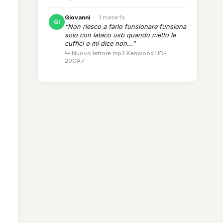
Giovanni
·
1 mese fa
GI
“Non riesco a farlo funsionare funsiona
solo con lataco usb quando metto le
cuffici o mi dice non...”
↳ Nuovo lettore mp3 Kenwood HD-
20GA7