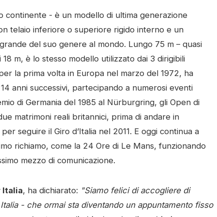
stro continente - è un modello di ultima generazione
 telaio inferiore o superiore rigido interno e un
iù grande del suo genere al mondo. Lungo 75 m – quasi
18 m, è lo stesso modello utilizzato dai 3 dirigibili
o per la prima volta in Europa nel marzo del 1972, ha
i 14 anni successivi, partecipando a numerosi eventi
n Premio di Germania del 1985 al Nürburgring, gli Open di
ue matrimoni reali britannici, prima di andare in
per seguire il Giro d’Italia nel 2011. E oggi continua a
ssimo richiamo, come la 24 Ore di Le Mans, funzionando
issimo mezzo di comunicazione.
Italia
, ha dichiarato:
"Siamo felici di accogliere di
n Italia - che ormai sta diventando un appuntamento fisso