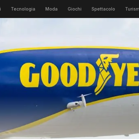
i
Tecnologia
Moda
Giochi
Spettacolo
Turis