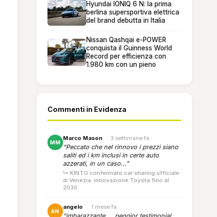
Hyundai IONIQ 6 N: la prima
berlina supersportiva elettrica
del brand debutta in Italia
Nissan Qashqai e-POWER
conquista il Guinness World
Record per efficienza con
1.980 km con un pieno
Commenti in Evidenza
Marco Mason
·
3 settimane fa
MM
“Peccato che nel rinnovo i prezzi siano
saliti ed i km inclusi in certe auto
azzerati, in un caso...”
↳ KINTO confermato car sharing ufficiale
di Venezia: innovazione Toyota fino al
2030
angelo
·
1 mese fa
AN
“imbarazzante.... peggior testimonial