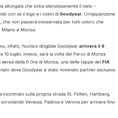
a allungata che solca silenziosamente il cielo –
 con sé il logo e i colori di
Goodyear
. Un’apparizione
o, che non passerà inosservata per tutti coloro che
a Milano e Monza.
nno, infatti, l’iconico dirigibile Goodyear
arriverà il 9
a 10 luglio, invece, sarà la volta del Parco di Monza
ura aerea della 6 Ore di Monza, una delle tappe del
FIA
ionato dove Goodyear è stato nominato partner esclusivo
e ha incontrato sulla propria strada St. Pölten, Hartberg,
a e sorvolando Venezia, Padova e Verona per arrivare fino