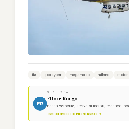
fia
goodyear
megamodo
milano
motori
SCRITTO DA
Ettore Rungo
ER
Penna versatile, scrive di motori, cronaca, sp
Tutti gli articoli di Ettore Rungo →