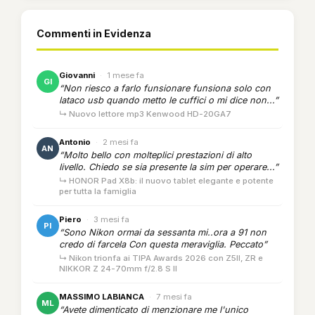
Commenti in Evidenza
Giovanni
·
1 mese fa
GI
“Non riesco a farlo funsionare funsiona solo con
lataco usb quando metto le cuffici o mi dice non...”
↳ Nuovo lettore mp3 Kenwood HD-20GA7
Antonio
·
2 mesi fa
AN
“Molto bello con molteplici prestazioni di alto
livello. Chiedo se sia presente la sim per operare...”
↳ HONOR Pad X8b: il nuovo tablet elegante e potente
per tutta la famiglia
Piero
·
3 mesi fa
PI
“Sono Nikon ormai da sessanta mi..ora a 91 non
credo di farcela Con questa meraviglia. Peccato”
↳ Nikon trionfa ai TIPA Awards 2026 con Z5II, ZR e
NIKKOR Z 24-70mm f/2.8 S II
MASSIMO LABIANCA
·
7 mesi fa
ML
“Avete dimenticato di menzionare me l'unico