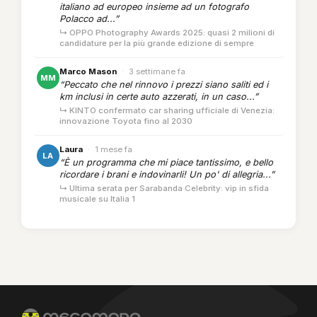
italiano ad europeo insieme ad un fotografo
Polacco ad...”
↳ OPPO Photography Awards 2025: quasi 2 milioni di
candidature per la più grande edizione di sempre
Marco Mason
·
3 settimane fa
MM
“Peccato che nel rinnovo i prezzi siano saliti ed i
km inclusi in certe auto azzerati, in un caso...”
↳ KINTO confermato car sharing ufficiale di Venezia:
innovazione Toyota fino al 2030
Laura
·
1 mese fa
LA
“È un programma che mi piace tantissimo, e bello
ricordare i brani e indovinarli! Un po' di allegria...”
↳ Ultima serata per Sarabanda Celebrity: vip in sfida
musicale su Italia 1