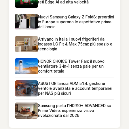
reti Edge AI ad alta velocità
Nuovi Samsung Galaxy Z Fold8: preordini
in Europa superano le aspettative prima
del lancio
Arrivano in Italia i nuovi frigoriferi da
incasso LG Fit & Max 75cm: più spazio e
tecnologia
HONOR CHOICE Tower Fan: il nuovo
ventilatore 3-in-1 senza pale per un
comfort totale
ASUSTOR lancia ADM 5.1.4: gestione
ventole avanzata e account temporanei
per NAS più sicuri
Samsung porta l'HDR10+ ADVANCED su
Prime Video: esperienza visiva
rivoluzionata dal 2026