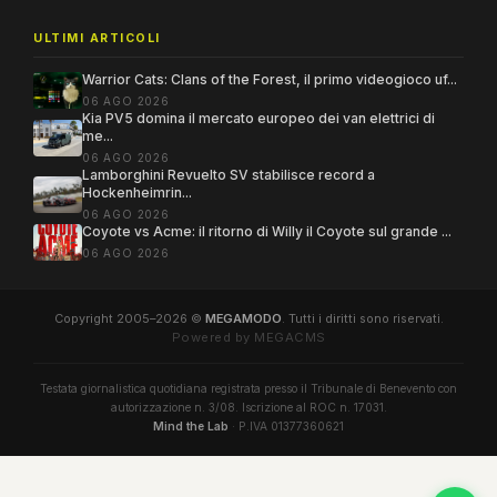
ULTIMI ARTICOLI
Warrior Cats: Clans of the Forest, il primo videogioco uf...
06 AGO 2026
Kia PV5 domina il mercato europeo dei van elettrici di
me...
06 AGO 2026
Lamborghini Revuelto SV stabilisce record a
Hockenheimrin...
06 AGO 2026
Coyote vs Acme: il ritorno di Willy il Coyote sul grande ...
06 AGO 2026
Copyright 2005–2026 ©
MEGAMODO
. Tutti i diritti sono riservati.
Powered by MEGACMS
Testata giornalistica quotidiana registrata presso il Tribunale di Benevento con
autorizzazione n. 3/08. Iscrizione al ROC n. 17031.
Mind the Lab
· P.IVA 01377360621