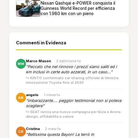
Nissan Qashqai e-POWER conquista il
Guinness World Record per efficienza
con 1.980 km con un pieno
Commenti in Evidenza
Marco Mason
·
3 settimane fa
MM
“Peccato che nel rinnovo i prezzi siano saliti ed i
km inclusi in certe auto azzerati, in un caso...”
↳ KINTO confermato car sharing ufficiale di Venezia:
innovazione Toyota fino al 2030
angelo
·
1 mese fa
AN
“imbarazzante.... peggior testimonial non si poteva
scegliere”
↳ SEAT lancia una nuova campagna per Ibiza e Arona:
design, affidabilità e valore
Cristina
·
2 mesi fa
CR
“Bellissima questa Bayon! La terrò in