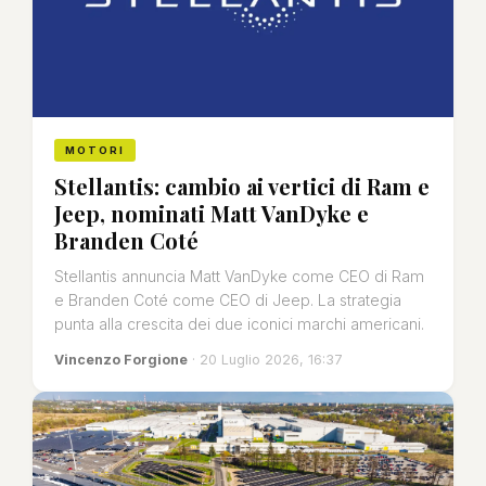
MOTORI
Stellantis: cambio ai vertici di Ram e
Jeep, nominati Matt VanDyke e
Branden Coté
Stellantis annuncia Matt VanDyke come CEO di Ram
e Branden Coté come CEO di Jeep. La strategia
punta alla crescita dei due iconici marchi americani.
Vincenzo Forgione
· 20 Luglio 2026, 16:37