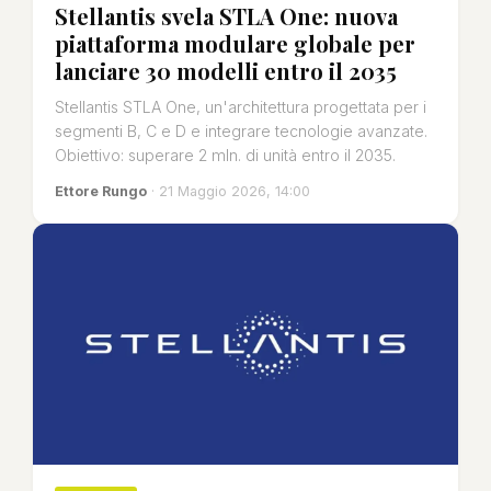
Stellantis svela STLA One: nuova
piattaforma modulare globale per
lanciare 30 modelli entro il 2035
Stellantis STLA One, un'architettura progettata per i
segmenti B, C e D e integrare tecnologie avanzate.
Obiettivo: superare 2 mln. di unità entro il 2035.
Ettore Rungo
· 21 Maggio 2026, 14:00