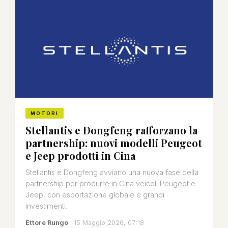
MOTORI
Stellantis e Dongfeng rafforzano la
partnership: nuovi modelli Peugeot
e Jeep prodotti in Cina
Stellantis e Dongfeng avviano una nuova fase della
partnership per produrre in Cina veicoli Peugeot e
Jeep, con esportazione globale e grandi
investimenti.
Ettore Rungo
· 15 Maggio 2026, 07:18