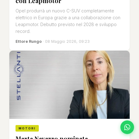
con Leapmotor
Opel produrrà un nuovo C-SUV completamente
elettrico in Europa grazie a una collaborazione con
Leapmotor. Debutto previsto nel 2028 e sviluppo
record.
Ettore Rungo
· 08 Maggio 2026, 09:23
MOTORI
Marta Navarro nominata