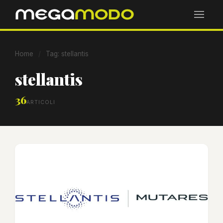
Home
/
Tag: stellantis
stellantis
36
ARTICOLI