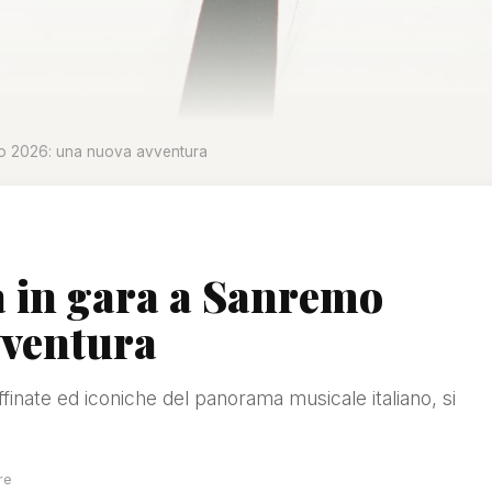
mo 2026: una nuova avventura
 in gara a Sanremo
vventura
ffinate ed iconiche del panorama musicale italiano, si
re