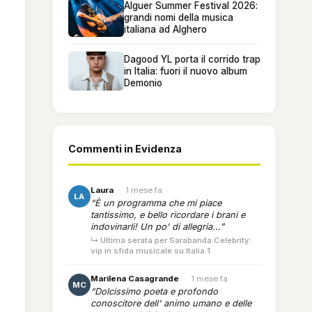
Alguer Summer Festival 2026:
grandi nomi della musica
italiana ad Alghero
Dagood YL porta il corrido trap
in Italia: fuori il nuovo album
Demonio
Commenti in Evidenza
Laura
·
1 mese fa
LA
“È un programma che mi piace
tantissimo, e bello ricordare i brani e
indovinarli! Un po' di allegria...”
↳ Ultima serata per Sarabanda Celebrity:
vip in sfida musicale su Italia 1
Marilena Casagrande
·
1 mese fa
MC
“Dolcissimo poeta e profondo
conoscitore dell' animo umano e delle