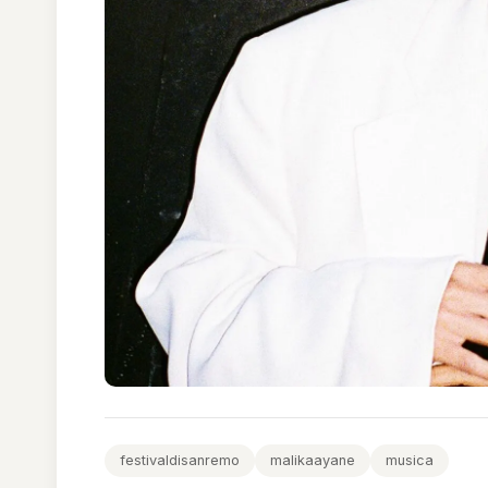
festivaldisanremo
malikaayane
musica