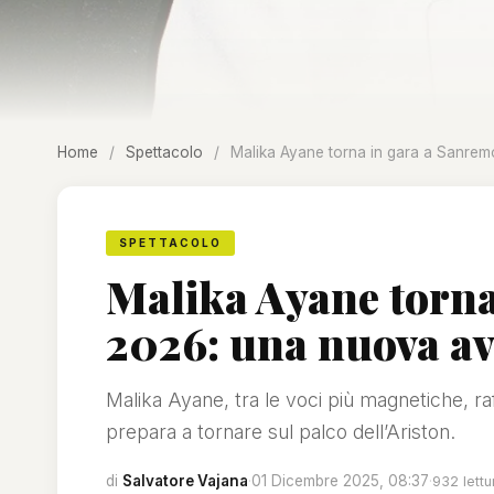
Home
/
Spettacolo
/
Malika Ayane torna in gara a Sanre
SPETTACOLO
Malika Ayane torna
2026: una nuova a
Malika Ayane, tra le voci più magnetiche, ra
prepara a tornare sul palco dell’Ariston.
di
Salvatore Vajana
·
01 Dicembre 2025, 08:37
·
932 lettu