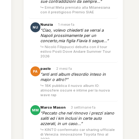
sue contraddizioni da sempre...”
↳ Ermal Meta premiato alla Milanesiana
con il prestigioso Premio SIAE
Nunzia
·
1 mese fa
NU
“Ciao, volevo chiederti se verrai a
Napoli prossimamente per un
concerto,mia figlia Flavia ti segue...”
↳ Nicolò Filippucci debutta con il tour
estivo Posti Dove Andare Summer Tour
2026
paolo
·
2 mesi fa
PA
“anti anti album d’esordio inteso in
major o altro?”
↳ 18K pubblica il nuovo album IO:
atmosfere oscure e intime per la nuova
wave rap
Marco Mason
·
3 settimane fa
MM
“Peccato che nel rinnovo i prezzi siano
saliti ed i km inclusi in certe auto
azzerati, in un caso...”
↳ KINTO confermato car sharing ufficiale
di Venezia: innovazione Toyota fino al