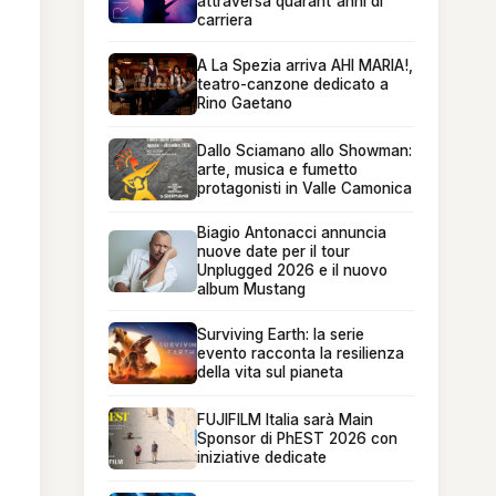
attraversa quarant'anni di
carriera
A La Spezia arriva AHI MARIA!,
teatro-canzone dedicato a
Rino Gaetano
Dallo Sciamano allo Showman:
arte, musica e fumetto
protagonisti in Valle Camonica
Biagio Antonacci annuncia
nuove date per il tour
Unplugged 2026 e il nuovo
album Mustang
Surviving Earth: la serie
evento racconta la resilienza
della vita sul pianeta
FUJIFILM Italia sarà Main
Sponsor di PhEST 2026 con
iniziative dedicate