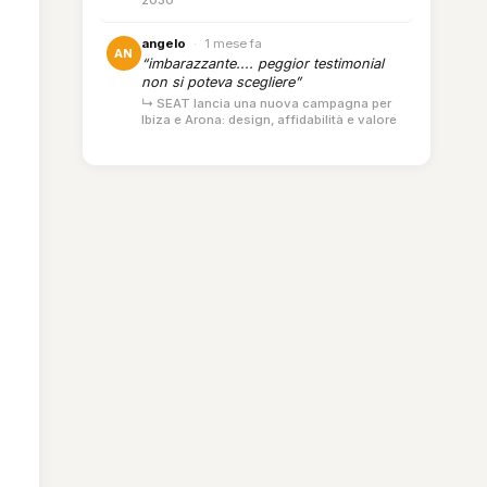
2030
angelo
·
1 mese fa
AN
“imbarazzante.... peggior testimonial
non si poteva scegliere”
↳ SEAT lancia una nuova campagna per
Ibiza e Arona: design, affidabilità e valore