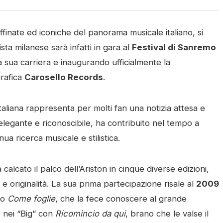
affinate ed iconiche del panorama musicale italiano, si
ista milanese sarà infatti in gara al
Festival di Sanremo
 sua carriera e inaugurando ufficialmente la
grafica
Carosello Records
.
 Italiana rappresenta per molti fan una notizia attesa e
elegante e riconoscibile, ha contribuito nel tempo a
a ricerca musicale e stilistica.
calcato il palco dell’Ariston in cinque diverse edizioni,
 e originalità. La sua prima partecipazione risale al
2009
no
Come foglie
, che la fece conoscere al grande
ò nei “Big” con
Ricomincio da qui
, brano che le valse il