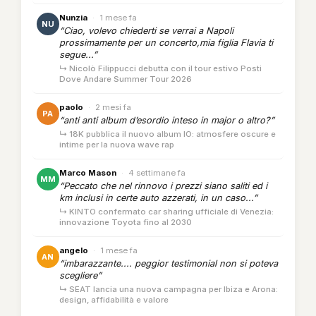
Nunzia
·
1 mese fa
NU
“Ciao, volevo chiederti se verrai a Napoli
prossimamente per un concerto,mia figlia Flavia ti
segue...”
↳ Nicolò Filippucci debutta con il tour estivo Posti
Dove Andare Summer Tour 2026
paolo
·
2 mesi fa
PA
“anti anti album d’esordio inteso in major o altro?”
↳ 18K pubblica il nuovo album IO: atmosfere oscure e
intime per la nuova wave rap
Marco Mason
·
4 settimane fa
MM
“Peccato che nel rinnovo i prezzi siano saliti ed i
km inclusi in certe auto azzerati, in un caso...”
↳ KINTO confermato car sharing ufficiale di Venezia:
innovazione Toyota fino al 2030
angelo
·
1 mese fa
AN
“imbarazzante.... peggior testimonial non si poteva
scegliere”
↳ SEAT lancia una nuova campagna per Ibiza e Arona:
design, affidabilità e valore