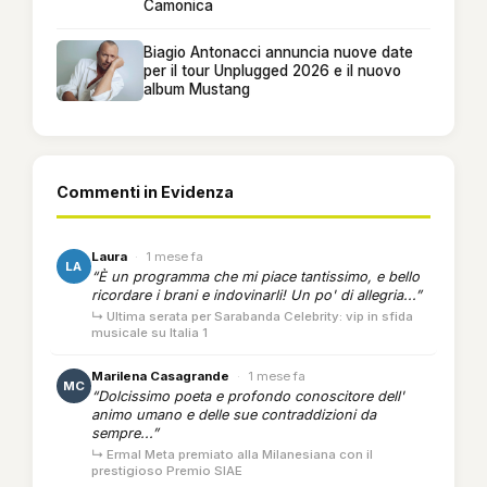
Camonica
Biagio Antonacci annuncia nuove date
per il tour Unplugged 2026 e il nuovo
album Mustang
Commenti in Evidenza
Laura
·
1 mese fa
LA
“È un programma che mi piace tantissimo, e bello
ricordare i brani e indovinarli! Un po' di allegria...”
↳ Ultima serata per Sarabanda Celebrity: vip in sfida
musicale su Italia 1
Marilena Casagrande
·
1 mese fa
MC
“Dolcissimo poeta e profondo conoscitore dell'
animo umano e delle sue contraddizioni da
sempre...”
↳ Ermal Meta premiato alla Milanesiana con il
prestigioso Premio SIAE