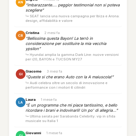
AN
“imbarazzante.... peggior testimonial non si poteva
scegliere”
↳ SEAT lancia una nuova campagna per Ibiza e Arona:
design, affidabilità e valore
Cristina
·
2 mesi fa
CR
“Bellissima questa Bayon! La terrò in
considerazione per sostituire la mia vecchia
ypsilon”
↳ Hyundai amplia la gamma Dark Line: nuove versioni
per i20, BAYON e TUCSON MY27
Giacomo
·
3 mesi fa
GI
“Queste si che erano Auto con la A maiuscola!”
↳ Audi celebra oltre un secolo di innovazione e
performance con i motori 6 cilindri
Laura
·
1 mese fa
LA
“È un programma che mi piace tantissimo, e bello
ricordare i brani e indovinarli! Un po' di allegria...”
↳ Ultima serata per Sarabanda Celebrity: vip in sfida
musicale su Italia 1
Giovanni
·
1 mese fa
GI