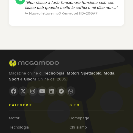
“Non riesco a farlo funsionare funsiona solo con
lataco usb quando metto le cuffici o mi dice non...”
↳ Nuovo lettore mp3 Kenwood HD-20GA7
Magazine online di
Tecnologia
,
Motori
,
Spettacolo
,
Moda
,
Sport
e
Giochi
. Online dal 2005.
CATEGORIE
SITO
Motori
Homepage
Tecnologia
Chi siamo