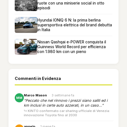
ruote con una miniserie social in otto
episodi
Hyundai IONIQ 6 N: la prima berlina
supersportiva elettrica del brand debutta
in Italia
Nissan Qashqai e-POWER conquista il
Guinness World Record per efficienza
con 1.980 km con un pieno
Commenti in Evidenza
Marco Mason
·
3 settimane fa
MM
“Peccato che nel rinnovo i prezzi siano saliti ed i
km inclusi in certe auto azzerati, in un caso...”
↳ KINTO confermato car sharing ufficiale di Venezia:
innovazione Toyota fino al 2030
angelo
·
1 mese fa