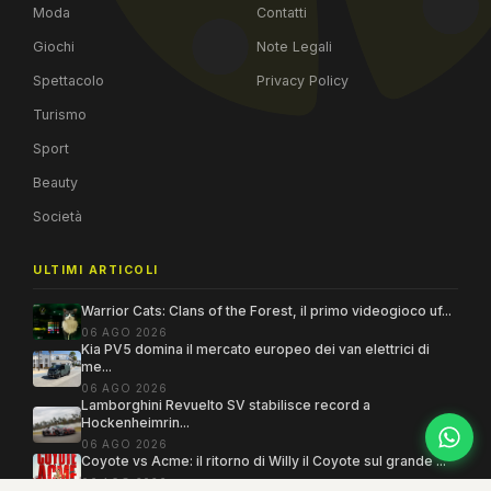
Moda
Contatti
Giochi
Note Legali
Spettacolo
Privacy Policy
Turismo
Sport
Beauty
Società
ULTIMI ARTICOLI
Warrior Cats: Clans of the Forest, il primo videogioco uf...
06 AGO 2026
Kia PV5 domina il mercato europeo dei van elettrici di
me...
06 AGO 2026
Lamborghini Revuelto SV stabilisce record a
Hockenheimrin...
06 AGO 2026
Coyote vs Acme: il ritorno di Willy il Coyote sul grande ...
06 AGO 2026