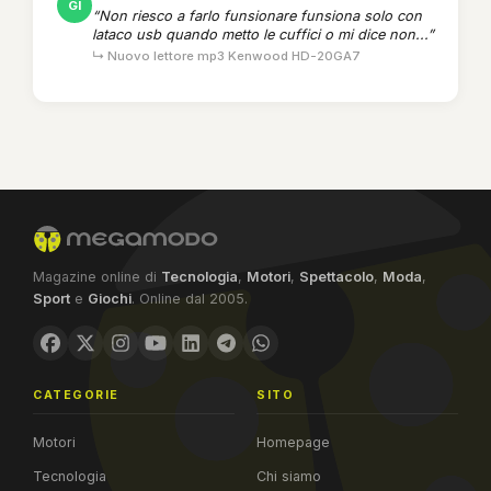
GI
“Non riesco a farlo funsionare funsiona solo con
lataco usb quando metto le cuffici o mi dice non...”
↳ Nuovo lettore mp3 Kenwood HD-20GA7
Magazine online di
Tecnologia
,
Motori
,
Spettacolo
,
Moda
,
Sport
e
Giochi
. Online dal 2005.
CATEGORIE
SITO
Motori
Homepage
Tecnologia
Chi siamo