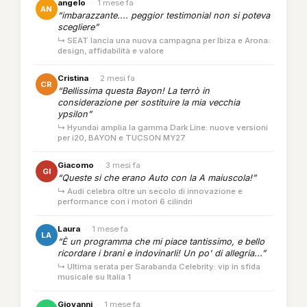
angelo
·
1 mese fa
AN
“imbarazzante.... peggior testimonial non si poteva
scegliere”
↳ SEAT lancia una nuova campagna per Ibiza e Arona:
design, affidabilità e valore
Cristina
·
2 mesi fa
CR
“Bellissima questa Bayon! La terrò in
considerazione per sostituire la mia vecchia
ypsilon”
↳ Hyundai amplia la gamma Dark Line: nuove versioni
per i20, BAYON e TUCSON MY27
Giacomo
·
3 mesi fa
GI
“Queste si che erano Auto con la A maiuscola!”
↳ Audi celebra oltre un secolo di innovazione e
performance con i motori 6 cilindri
Laura
·
1 mese fa
LA
“È un programma che mi piace tantissimo, e bello
ricordare i brani e indovinarli! Un po' di allegria...”
↳ Ultima serata per Sarabanda Celebrity: vip in sfida
musicale su Italia 1
Giovanni
·
1 mese fa