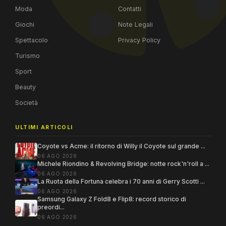
Moda
Contatti
Giochi
Note Legali
Spettacolo
Privacy Policy
Turismo
Sport
Beauty
Società
ULTIMI ARTICOLI
Coyote vs Acme: il ritorno di Willy il Coyote sul grande ...
06 AGO 2026
Michele Riondino & Revolving Bridge: notte rock'n'roll a ...
06 AGO 2026
La Ruota della Fortuna celebra i 70 anni di Gerry Scotti ...
06 AGO 2026
Samsung Galaxy Z Fold8 e Flip8: record storico di
preordi...
06 AGO 2026