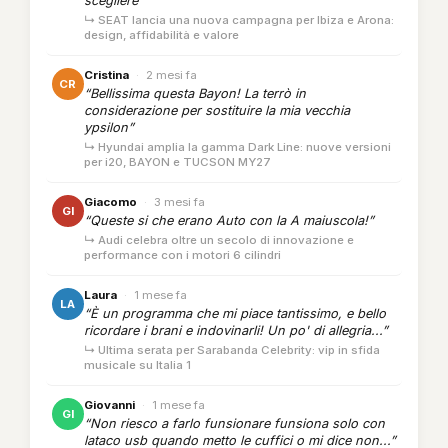
scegliere”
↳ SEAT lancia una nuova campagna per Ibiza e Arona:
design, affidabilità e valore
Cristina
·
2 mesi fa
CR
“Bellissima questa Bayon! La terrò in
considerazione per sostituire la mia vecchia
ypsilon”
↳ Hyundai amplia la gamma Dark Line: nuove versioni
per i20, BAYON e TUCSON MY27
Giacomo
·
3 mesi fa
GI
“Queste si che erano Auto con la A maiuscola!”
↳ Audi celebra oltre un secolo di innovazione e
performance con i motori 6 cilindri
Laura
·
1 mese fa
LA
“È un programma che mi piace tantissimo, e bello
ricordare i brani e indovinarli! Un po' di allegria...”
↳ Ultima serata per Sarabanda Celebrity: vip in sfida
musicale su Italia 1
Giovanni
·
1 mese fa
GI
“Non riesco a farlo funsionare funsiona solo con
lataco usb quando metto le cuffici o mi dice non...”