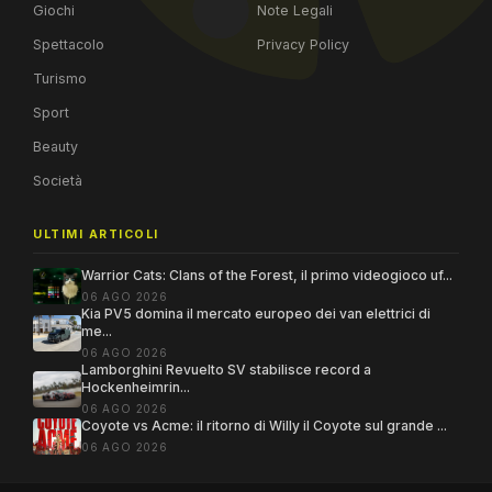
Giochi
Note Legali
Spettacolo
Privacy Policy
Turismo
Sport
Beauty
Società
ULTIMI ARTICOLI
Warrior Cats: Clans of the Forest, il primo videogioco uf...
06 AGO 2026
Kia PV5 domina il mercato europeo dei van elettrici di
me...
06 AGO 2026
Lamborghini Revuelto SV stabilisce record a
Hockenheimrin...
06 AGO 2026
Coyote vs Acme: il ritorno di Willy il Coyote sul grande ...
06 AGO 2026