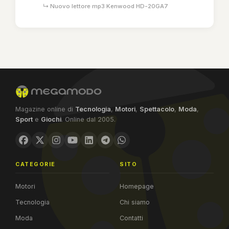
↳ Nuovo lettore mp3 Kenwood HD-20GA7
Magazine online di
Tecnologia
,
Motori
,
Spettacolo
,
Moda
,
Sport
e
Giochi
. Online dal 2005.
CATEGORIE
SITO
Motori
Homepage
Tecnologia
Chi siamo
Moda
Contatti