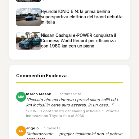
Hyundai IONIQ 6 N: la prima berlina
supersportiva elettrica del brand debutta
in Italia
Nissan Qashqai e-POWER conquista il
Guinness World Record per efficienza
con 1.980 km con un pieno
Commenti in Evidenza
Marco Mason
·
3 settimane fa
MM
“Peccato che nel rinnovo i prezzi siano saliti ed i
km inclusi in certe auto azzerati, in un caso...”
↳ KINTO confermato car sharing ufficiale di Venezia:
innovazione Toyota fino al 2030
angelo
·
1 mese fa
AN
“imbarazzante.... peggior testimonial non si poteva