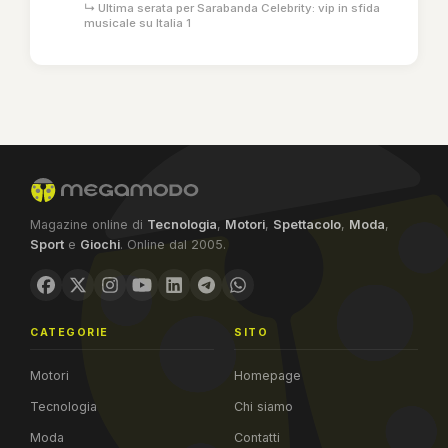
↳ Ultima serata per Sarabanda Celebrity: vip in sfida
musicale su Italia 1
Magazine online di
Tecnologia
,
Motori
,
Spettacolo
,
Moda
,
Sport
e
Giochi
. Online dal 2005.
CATEGORIE
SITO
Motori
Homepage
Tecnologia
Chi siamo
Moda
Contatti