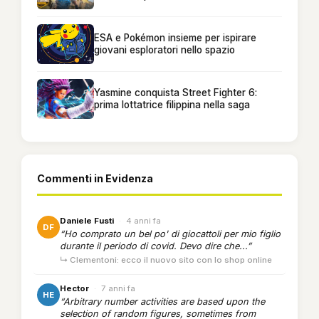
ESA e Pokémon insieme per ispirare
giovani esploratori nello spazio
Yasmine conquista Street Fighter 6:
prima lottatrice filippina nella saga
Commenti in Evidenza
Daniele Fusti
·
4 anni fa
DF
“Ho comprato un bel po' di giocattoli per mio figlio
durante il periodo di covid. Devo dire che...”
↳ Clementoni: ecco il nuovo sito con lo shop online
Hector
·
7 anni fa
HE
“Arbitrary number activities are based upon the
selection of random figures, sometimes from