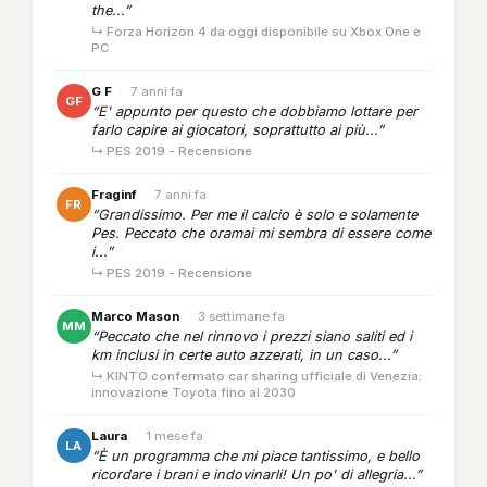
the...”
↳ Forza Horizon 4 da oggi disponibile su Xbox One e
PC
G F
·
7 anni fa
GF
“E' appunto per questo che dobbiamo lottare per
farlo capire ai giocatori, soprattutto ai più...”
↳ PES 2019 - Recensione
Fraginf
·
7 anni fa
FR
“Grandissimo. Per me il calcio è solo e solamente
Pes. Peccato che oramai mi sembra di essere come
i...”
↳ PES 2019 - Recensione
Marco Mason
·
3 settimane fa
MM
“Peccato che nel rinnovo i prezzi siano saliti ed i
km inclusi in certe auto azzerati, in un caso...”
↳ KINTO confermato car sharing ufficiale di Venezia:
innovazione Toyota fino al 2030
Laura
·
1 mese fa
LA
“È un programma che mi piace tantissimo, e bello
ricordare i brani e indovinarli! Un po' di allegria...”