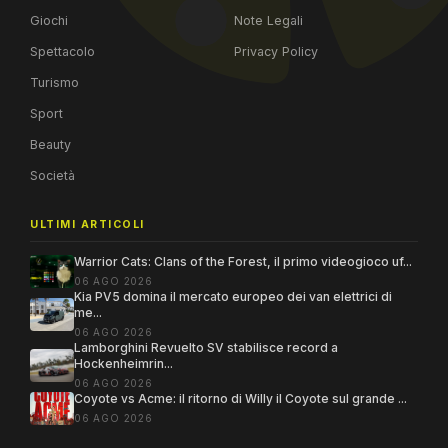
Giochi
Note Legali
Spettacolo
Privacy Policy
Turismo
Sport
Beauty
Società
ULTIMI ARTICOLI
Warrior Cats: Clans of the Forest, il primo videogioco uf...
06 AGO 2026
Kia PV5 domina il mercato europeo dei van elettrici di
me...
06 AGO 2026
Lamborghini Revuelto SV stabilisce record a
Hockenheimrin...
06 AGO 2026
Coyote vs Acme: il ritorno di Willy il Coyote sul grande ...
06 AGO 2026