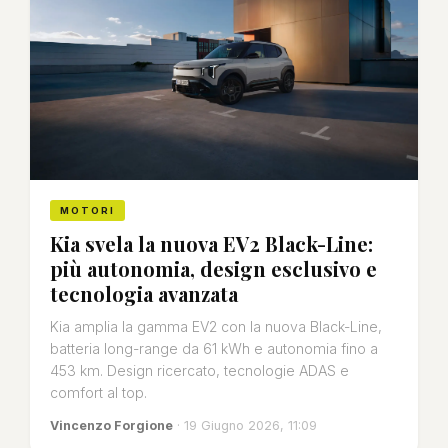
MOTORI
Kia svela la nuova EV2 Black-Line:
più autonomia, design esclusivo e
tecnologia avanzata
Kia amplia la gamma EV2 con la nuova Black-Line,
batteria long-range da 61 kWh e autonomia fino a
453 km. Design ricercato, tecnologie ADAS e
comfort al top.
Vincenzo Forgione
· 19 Giugno 2026, 11:09