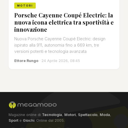
MOTORI
Porsche Cayenne Coupé Electric: la
nuova icona elettrica tra sportività e
innovazione
Nuova Porsche Cayenne Coupé Electric: design
ispirato alla 911, autonomia fino a 669 km, tre
versioni potenti e tecnologia avanzata
Ettore Rungo
· 24 Aprile 2026, 08:45
Magazine online di
Tecnologia
,
Motori
,
Spettacolo
,
Moda
,
Sport
e
Giochi
. Online dal 2005.