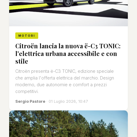
MOTORI
Citroën lancia la nuova ë-C3 TONIC:
l'elettrica urbana accessibile e con
stile
Citroën presenta ë-C3 TONIC, edizione speciale
che amplia l'offerta elettrica del marchio. Design
moderno, due autonomie e comfort a prezzi
competitivi.
Sergio Pastore
· 01 Luglio 2026, 10:47