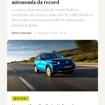
autonomia da record
La nuova Opel Astra Sports Tourer Elettrica
sorprende nei consumi reali: solo 15,7 kWh/100 km e
fino a 445 km di autonomia WLTP, efficienza e
piacere di guida.
Ettore Rungo
· 07 Maggio 2026, 10:19
MOTORI