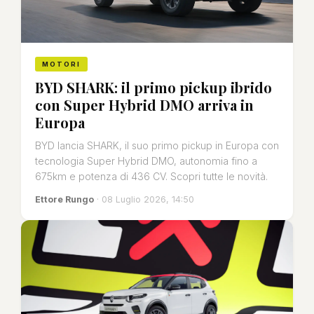
MOTORI
BYD SHARK: il primo pickup ibrido
con Super Hybrid DMO arriva in
Europa
BYD lancia SHARK, il suo primo pickup in Europa con
tecnologia Super Hybrid DMO, autonomia fino a
675km e potenza di 436 CV. Scopri tutte le novità.
Ettore Rungo
· 08 Luglio 2026, 14:50