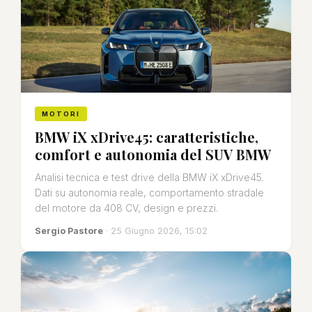
MOTORI
BMW iX xDrive45: caratteristiche,
comfort e autonomia del SUV BMW
Analisi tecnica e test drive della BMW iX xDrive45.
Dati su autonomia reale, comportamento stradale
del motore da 408 CV, design e prezzi.
Sergio Pastore
· 25 Giugno 2026, 15:02