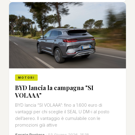
MOTORI
BYD lancia la campagna "SI
VOLAAA"
BYD lancia “SI VOLAAA”: fino a 1.600 euro di
vantaggi per chi sceglie il SEAL U DM-i al posto
dell’aereo. Il vantaggio è cumulabile con le
promozioni già attive
Sergio Pastore
· 03 Giugno 2026, 15:18