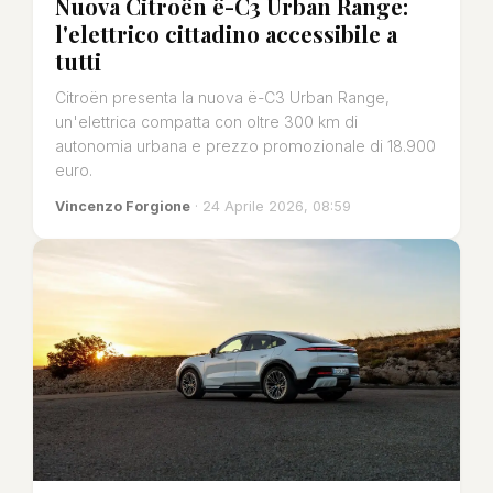
Nuova Citroën ë-C3 Urban Range:
l'elettrico cittadino accessibile a
tutti
Citroën presenta la nuova ë-C3 Urban Range,
un'elettrica compatta con oltre 300 km di
autonomia urbana e prezzo promozionale di 18.900
euro.
Vincenzo Forgione
· 24 Aprile 2026, 08:59