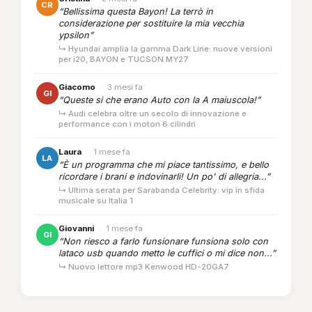
CR
“Bellissima questa Bayon! La terrò in
considerazione per sostituire la mia vecchia
ypsilon”
↳ Hyundai amplia la gamma Dark Line: nuove versioni
per i20, BAYON e TUCSON MY27
Giacomo
·
3 mesi fa
GI
“Queste si che erano Auto con la A maiuscola!”
↳ Audi celebra oltre un secolo di innovazione e
performance con i motori 6 cilindri
Laura
·
1 mese fa
LA
“È un programma che mi piace tantissimo, e bello
ricordare i brani e indovinarli! Un po' di allegria...”
↳ Ultima serata per Sarabanda Celebrity: vip in sfida
musicale su Italia 1
Giovanni
·
1 mese fa
GI
“Non riesco a farlo funsionare funsiona solo con
lataco usb quando metto le cuffici o mi dice non...”
↳ Nuovo lettore mp3 Kenwood HD-20GA7