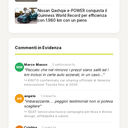
Nissan Qashqai e-POWER conquista il
Guinness World Record per efficienza
con 1.980 km con un pieno
Commenti in Evidenza
Marco Mason
·
3 settimane fa
MM
“Peccato che nel rinnovo i prezzi siano saliti ed i
km inclusi in certe auto azzerati, in un caso...”
↳ KINTO confermato car sharing ufficiale di Venezia:
innovazione Toyota fino al 2030
angelo
·
1 mese fa
AN
“imbarazzante.... peggior testimonial non si poteva
scegliere”
↳ SEAT lancia una nuova campagna per Ibiza e Arona:
design, affidabilità e valore
Cristina
·
2 mesi fa