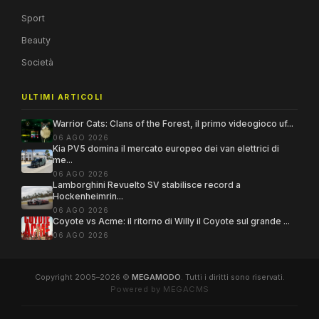
Sport
Beauty
Società
ULTIMI ARTICOLI
Warrior Cats: Clans of the Forest, il primo videogioco uf...
06 AGO 2026
Kia PV5 domina il mercato europeo dei van elettrici di
me...
06 AGO 2026
Lamborghini Revuelto SV stabilisce record a
Hockenheimrin...
06 AGO 2026
Coyote vs Acme: il ritorno di Willy il Coyote sul grande ...
06 AGO 2026
Copyright 2005–2026 ©
MEGAMODO
. Tutti i diritti sono riservati.
Powered by MEGACMS