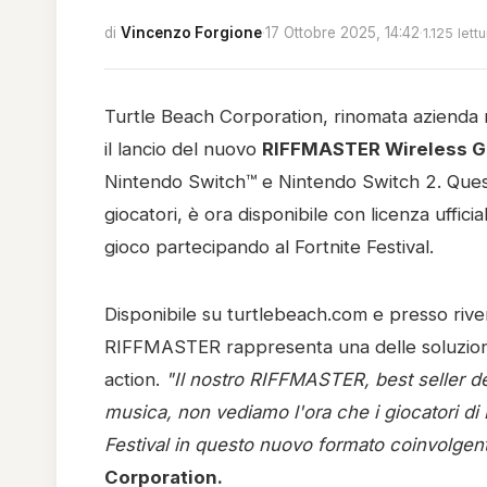
di
Vincenzo Forgione
·
17 Ottobre 2025, 14:42
·
1.125 lett
Turtle Beach Corporation, rinomata azienda n
il lancio del nuovo
RIFFMASTER Wireless Gu
Nintendo Switch™ e Nintendo Switch 2. Questo 
giocatori, è ora disponibile con licenza uffici
gioco partecipando al Fortnite Festival.
Disponibile su turtlebeach.com e presso rivend
RIFFMASTER rappresenta una delle soluzioni 
action.
"Il nostro RIFFMASTER, best seller de
musica, non vediamo l'ora che i giocatori di
Festival in questo nuovo formato coinvolgen
Corporation.