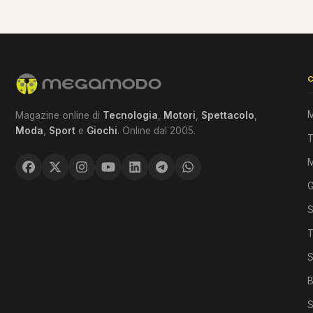
M
Magazine online di
Tecnologia
,
Motori
,
Spettacolo
,
Moda
,
Sport
e
Giochi
. Online dal 2005.
T
G
S
T
S
B
S