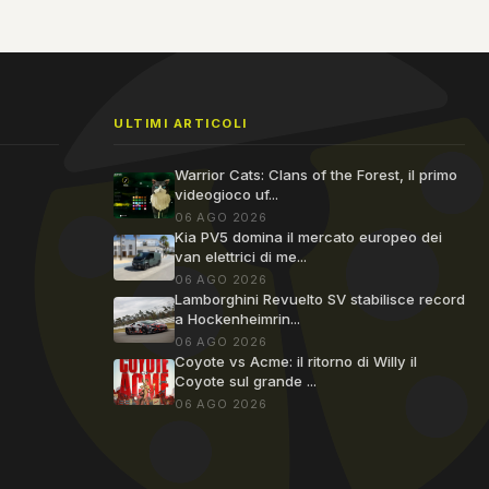
ULTIMI ARTICOLI
Warrior Cats: Clans of the Forest, il primo
videogioco uf...
06 AGO 2026
Kia PV5 domina il mercato europeo dei
van elettrici di me...
06 AGO 2026
Lamborghini Revuelto SV stabilisce record
a Hockenheimrin...
06 AGO 2026
Coyote vs Acme: il ritorno di Willy il
Coyote sul grande ...
06 AGO 2026