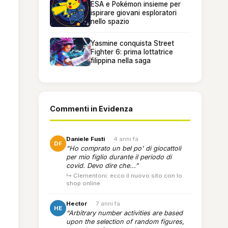
ESA e Pokémon insieme per
ispirare giovani esploratori
nello spazio
Yasmine conquista Street
Fighter 6: prima lottatrice
filippina nella saga
Commenti in Evidenza
Daniele Fusti
·
4 anni fa
DF
“Ho comprato un bel po' di giocattoli
per mio figlio durante il periodo di
covid. Devo dire che...”
↳ Clementoni: ecco il nuovo sito con lo
shop online
Hector
·
7 anni fa
HE
“Arbitrary number activities are based
upon the selection of random figures,