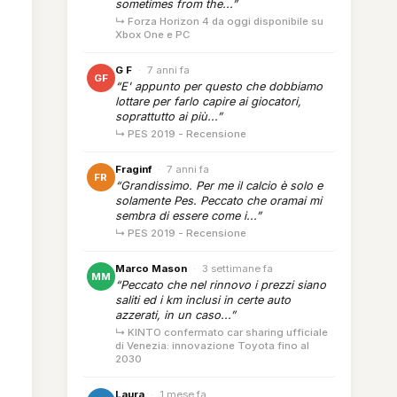
sometimes from the...”
↳ Forza Horizon 4 da oggi disponibile su
Xbox One e PC
G F
·
7 anni fa
GF
“E' appunto per questo che dobbiamo
lottare per farlo capire ai giocatori,
soprattutto ai più...”
↳ PES 2019 - Recensione
Fraginf
·
7 anni fa
FR
“Grandissimo. Per me il calcio è solo e
solamente Pes. Peccato che oramai mi
sembra di essere come i...”
↳ PES 2019 - Recensione
Marco Mason
·
3 settimane fa
MM
“Peccato che nel rinnovo i prezzi siano
saliti ed i km inclusi in certe auto
azzerati, in un caso...”
↳ KINTO confermato car sharing ufficiale
di Venezia: innovazione Toyota fino al
2030
Laura
·
1 mese fa