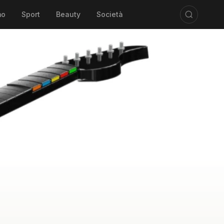
mo
Sport
Beauty
Società