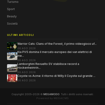
Turismo
Sport
Beauty
Società
ULTIMI ARTICOLI
Warrior Cats: Clans of the Forest, il primo videogioco uf...
06 AGO 2026
Kia PV5 domina il mercato europeo dei van elettrici di
me...
06 AGO 2026
Lamborghini Revuelto SV stabilisce record a
Hockenheimrin...
06 AGO 2026
Coyote vs Acme: il ritorno di Willy il Coyote sul grande ...
06 AGO 2026
Copyright 2005–2026 ©
MEGAMODO
. Tutti i diritti sono riservati.
Powered by MEGACMS