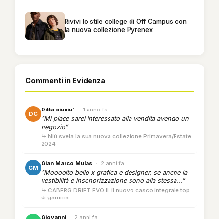
Rivivi lo stile college di Off Campus con
la nuova collezione Pyrenex
Commenti in Evidenza
Ditta ciuciu'
·
1 anno fa
DC
“Mi piace sarei interessato alla vendita avendo un
negozio”
↳ Niù svela la sua nuova collezione Primavera/Estate
2024
Gian Marco Mulas
·
2 anni fa
GM
“Moooolto bello x grafica e designer, se anche la
vestibilità e insonorizzazione sono alla stessa...”
↳ CABERG DRIFT EVO II: il nuovo casco integrale top
di gamma
Giovanni
·
2 anni fa