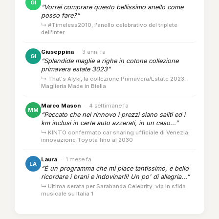
GI
“Vorrei comprare questo bellissimo anello come
posso fare?”
↳ #Timeless2010, l'anello celebrativo del triplete
dell'Inter
Giuseppina
·
3 anni fa
GI
“Splendide maglie a righe in cotone collezione
primavera estate 3023”
↳ That's Alyki, la collezione Primavera/Estate 2023.
Maglieria Made in Biella
Marco Mason
·
4 settimane fa
MM
“Peccato che nel rinnovo i prezzi siano saliti ed i
km inclusi in certe auto azzerati, in un caso...”
↳ KINTO confermato car sharing ufficiale di Venezia:
innovazione Toyota fino al 2030
Laura
·
1 mese fa
LA
“È un programma che mi piace tantissimo, e bello
ricordare i brani e indovinarli! Un po' di allegria...”
↳ Ultima serata per Sarabanda Celebrity: vip in sfida
musicale su Italia 1