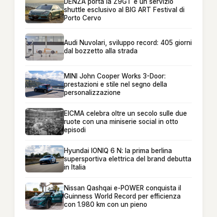
DENZA porta la Z9GT e un servizio
shuttle esclusivo al BIG ART Festival di
Porto Cervo
Audi Nuvolari, sviluppo record: 405 giorni
dal bozzetto alla strada
MINI John Cooper Works 3-Door:
prestazioni e stile nel segno della
personalizzazione
EICMA celebra oltre un secolo sulle due
ruote con una miniserie social in otto
episodi
Hyundai IONIQ 6 N: la prima berlina
supersportiva elettrica del brand debutta
in Italia
Nissan Qashqai e-POWER conquista il
Guinness World Record per efficienza
con 1.980 km con un pieno