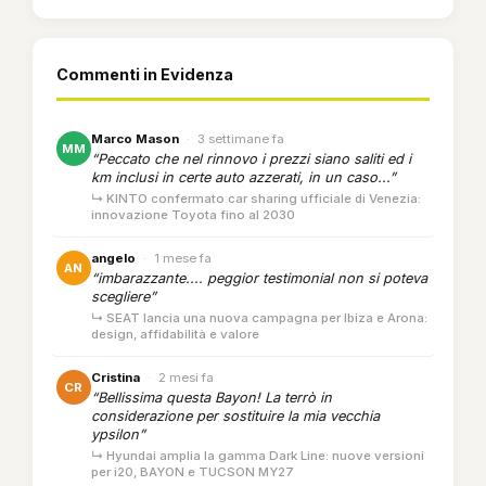
Commenti in Evidenza
Marco Mason
·
3 settimane fa
MM
“Peccato che nel rinnovo i prezzi siano saliti ed i
km inclusi in certe auto azzerati, in un caso...”
↳ KINTO confermato car sharing ufficiale di Venezia:
innovazione Toyota fino al 2030
angelo
·
1 mese fa
AN
“imbarazzante.... peggior testimonial non si poteva
scegliere”
↳ SEAT lancia una nuova campagna per Ibiza e Arona:
design, affidabilità e valore
Cristina
·
2 mesi fa
CR
“Bellissima questa Bayon! La terrò in
considerazione per sostituire la mia vecchia
ypsilon”
↳ Hyundai amplia la gamma Dark Line: nuove versioni
per i20, BAYON e TUCSON MY27