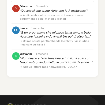
Giacomo
·
3 mesi fa
GI
“Queste si che erano Auto con la A maiuscola!”
↳ Audi celebra oltre un secolo di innovazione e
performance con i motori 6 cilindri
Laura
·
1 mese fa
LA
“È un programma che mi piace tantissimo, e bello
ricordare i brani e indovinarli! Un po' di allegria...”
↳ Ultima serata per Sarabanda Celebrity: vip in sfida
musicale su Italia 1
Giovanni
·
1 mese fa
GI
“Non riesco a farlo funsionare funsiona solo con
lataco usb quando metto le cuffici o mi dice non...”
↳ Nuovo lettore mp3 Kenwood HD-20GA7