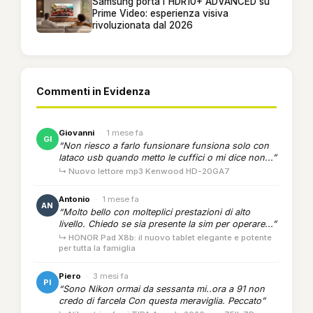
Samsung porta l'HDR10+ ADVANCED su
Prime Video: esperienza visiva
rivoluzionata dal 2026
Commenti in Evidenza
Giovanni
·
1 mese fa
GI
“Non riesco a farlo funsionare funsiona solo con
lataco usb quando metto le cuffici o mi dice non...”
↳ Nuovo lettore mp3 Kenwood HD-20GA7
Antonio
·
1 mese fa
AN
“Molto bello con molteplici prestazioni di alto
livello. Chiedo se sia presente la sim per operare...”
↳ HONOR Pad X8b: il nuovo tablet elegante e potente
per tutta la famiglia
Piero
·
3 mesi fa
PI
“Sono Nikon ormai da sessanta mi..ora a 91 non
credo di farcela Con questa meraviglia. Peccato”