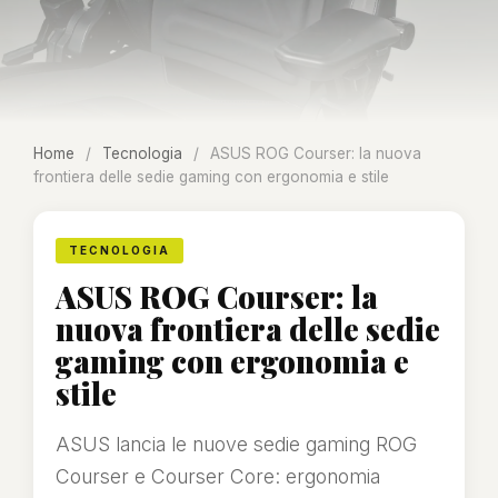
Home
/
Tecnologia
/
ASUS ROG Courser: la nuova
frontiera delle sedie gaming con ergonomia e stile
TECNOLOGIA
ASUS ROG Courser: la
nuova frontiera delle sedie
gaming con ergonomia e
stile
ASUS lancia le nuove sedie gaming ROG
Courser e Courser Core: ergonomia