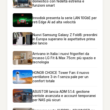
domestico con fedeltà estrema e
funzioni smart
Innodisk presenta la serie LAN 10GbE per
reti Edge AI ad alta velocità
Nuovi Samsung Galaxy Z Fold8: preordini
in Europa superano le aspettative prima
del lancio
Arrivano in Italia i nuovi frigoriferi da
incasso LG Fit & Max 75cm: più spazio e
tecnologia
HONOR CHOICE Tower Fan: il nuovo
ventilatore 3-in-1 senza pale per un
comfort totale
ASUSTOR lancia ADM 5.1.4: gestione
ventole avanzata e account temporanei
per NAS più sicuri