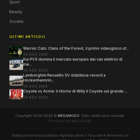
Sport
Beauty
Società
ULTIMI ARTICOLI
Warrior Cats: Clans of the Forest, il primo videogioco uf...
06 AGO 2026
Kia PV5 domina il mercato europeo dei van elettrici di
me...
06 AGO 2026
Lamborghini Revuelto SV stabilisce record a
Hockenheimrin...
06 AGO 2026
Coyote vs Acme: il ritorno di Willy il Coyote sul grande ...
06 AGO 2026
Copyright 2005–2026 ©
MEGAMODO
. Tutti i diritti sono riservati.
Powered by MEGACMS
Testata giornalistica quotidiana registrata presso il Tribunale di Benevento con