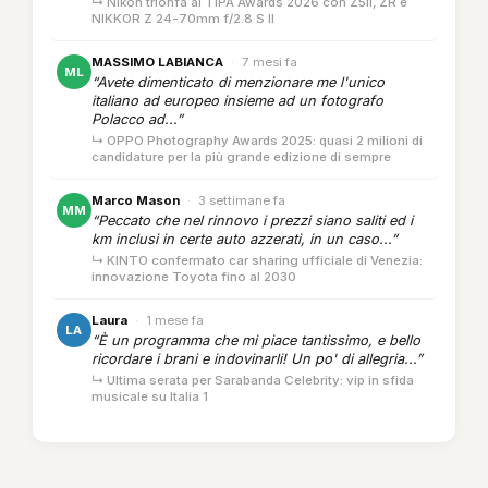
↳ Nikon trionfa ai TIPA Awards 2026 con Z5II, ZR e
NIKKOR Z 24-70mm f/2.8 S II
MASSIMO LABIANCA
·
7 mesi fa
ML
“Avete dimenticato di menzionare me l'unico
italiano ad europeo insieme ad un fotografo
Polacco ad...”
↳ OPPO Photography Awards 2025: quasi 2 milioni di
candidature per la più grande edizione di sempre
Marco Mason
·
3 settimane fa
MM
“Peccato che nel rinnovo i prezzi siano saliti ed i
km inclusi in certe auto azzerati, in un caso...”
↳ KINTO confermato car sharing ufficiale di Venezia:
innovazione Toyota fino al 2030
Laura
·
1 mese fa
LA
“È un programma che mi piace tantissimo, e bello
ricordare i brani e indovinarli! Un po' di allegria...”
↳ Ultima serata per Sarabanda Celebrity: vip in sfida
musicale su Italia 1