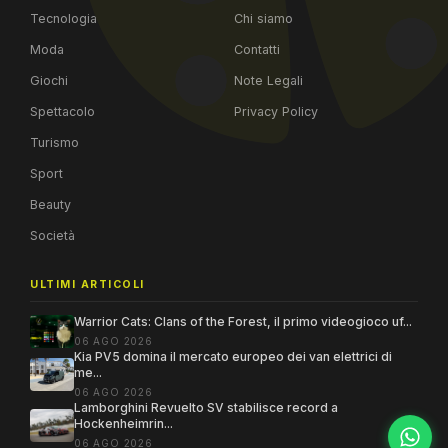
Tecnologia
Chi siamo
Moda
Contatti
Giochi
Note Legali
Spettacolo
Privacy Policy
Turismo
Sport
Beauty
Società
ULTIMI ARTICOLI
Warrior Cats: Clans of the Forest, il primo videogioco uf...
06 AGO 2026
Kia PV5 domina il mercato europeo dei van elettrici di
me...
06 AGO 2026
Lamborghini Revuelto SV stabilisce record a
Hockenheimrin...
06 AGO 2026