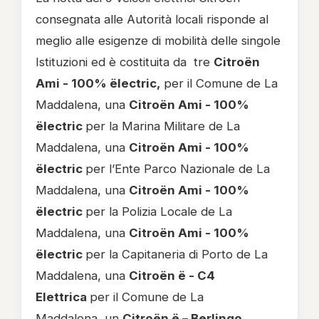
consegnata alle Autorità locali risponde al
meglio alle esigenze di mobilità delle singole
Istituzioni ed è costituita da tre
Citroën
Ami - 100% ëlectric,
per il Comune de La
Maddalena, una
Citroën Ami - 100%
ëlectric
per la Marina Militare de La
Maddalena, una
Citroën Ami - 100%
ëlectric
per l’Ente Parco Nazionale de La
Maddalena, una
Citroën Ami - 100%
ëlectric
per la Polizia Locale de La
Maddalena, una
Citroën Ami - 100%
ëlectric
per la Capitaneria di Porto de La
Maddalena, una
Citroën ë - C4
Elettrica
per il Comune de La
Maddalena
,
un
Citroën ë – Berlingo