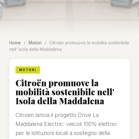
Home
/
Motori
/
Citroën promuove la mobilità sostenibile
nell' Isola della Maddalena
MOTORI
Citroën promuove la
mobilità sostenibile nell'
Isola della Maddalena
Citroen lancia il progetto Drive La
Maddalena Electric: veicoli 100% elettrici
per le istituzioni locali a sostegno della