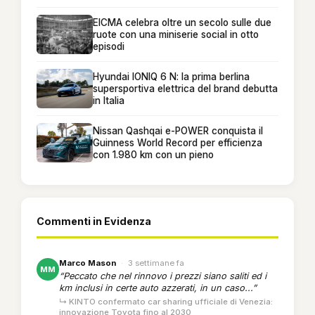
EICMA celebra oltre un secolo sulle due
ruote con una miniserie social in otto
episodi
Hyundai IONIQ 6 N: la prima berlina
supersportiva elettrica del brand debutta
in Italia
Nissan Qashqai e-POWER conquista il
Guinness World Record per efficienza
con 1.980 km con un pieno
Commenti in Evidenza
Marco Mason
·
3 settimane fa
MM
“Peccato che nel rinnovo i prezzi siano saliti ed i
km inclusi in certe auto azzerati, in un caso...”
↳ KINTO confermato car sharing ufficiale di Venezia:
innovazione Toyota fino al 2030