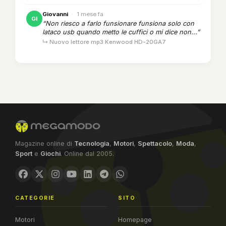
Giovanni
·
1 mese fa
GI
“Non riesco a farlo funsionare funsiona solo con
lataco usb quando metto le cuffici o mi dice non...”
↳ Nuovo lettore mp3 Kenwood HD-20GA7
Magazine online di
Tecnologia
,
Motori
,
Spettacolo
,
Moda
,
Sport
e
Giochi
. Online dal 2005.
CATEGORIE
SITO
Motori
Homepage