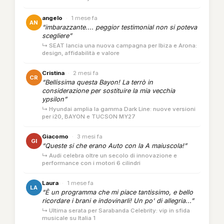
angelo
·
1 mese fa
AN
“imbarazzante.... peggior testimonial non si poteva
scegliere”
↳ SEAT lancia una nuova campagna per Ibiza e Arona:
design, affidabilità e valore
Cristina
·
2 mesi fa
CR
“Bellissima questa Bayon! La terrò in
considerazione per sostituire la mia vecchia
ypsilon”
↳ Hyundai amplia la gamma Dark Line: nuove versioni
per i20, BAYON e TUCSON MY27
Giacomo
·
3 mesi fa
GI
“Queste si che erano Auto con la A maiuscola!”
↳ Audi celebra oltre un secolo di innovazione e
performance con i motori 6 cilindri
Laura
·
1 mese fa
LA
“È un programma che mi piace tantissimo, e bello
ricordare i brani e indovinarli! Un po' di allegria...”
↳ Ultima serata per Sarabanda Celebrity: vip in sfida
musicale su Italia 1