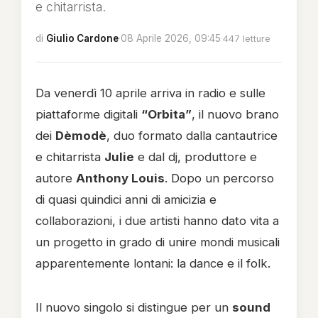
e chitarrista.
di
Giulio Cardone
·
08 Aprile 2026, 09:45
·
447 letture
Da venerdì 10 aprile arriva in radio e sulle
piattaforme digitali
“Orbita”
, il nuovo brano
dei
Dèmodè
, duo formato dalla cantautrice
e chitarrista
Julie
e dal dj, produttore e
autore
Anthony Louis
. Dopo un percorso
di quasi quindici anni di amicizia e
collaborazioni, i due artisti hanno dato vita a
un progetto in grado di unire mondi musicali
apparentemente lontani: la dance e il folk.
Il nuovo singolo si distingue per un
sound