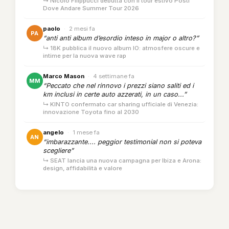
↳ Nicolò Filippucci debutta con il tour estivo Posti
Dove Andare Summer Tour 2026
paolo
·
2 mesi fa
PA
“anti anti album d’esordio inteso in major o altro?”
↳ 18K pubblica il nuovo album IO: atmosfere oscure e
intime per la nuova wave rap
Marco Mason
·
4 settimane fa
MM
“Peccato che nel rinnovo i prezzi siano saliti ed i
km inclusi in certe auto azzerati, in un caso...”
↳ KINTO confermato car sharing ufficiale di Venezia:
innovazione Toyota fino al 2030
angelo
·
1 mese fa
AN
“imbarazzante.... peggior testimonial non si poteva
scegliere”
↳ SEAT lancia una nuova campagna per Ibiza e Arona:
design, affidabilità e valore