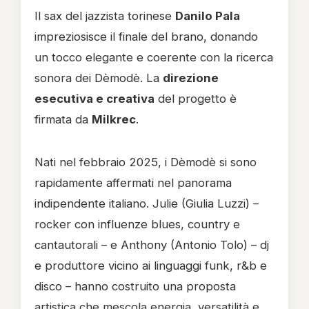
Il sax del jazzista torinese
Danilo Pala
impreziosisce il finale del brano, donando
un tocco elegante e coerente con la ricerca
sonora dei Dèmodè. La
direzione
esecutiva e creativa
del progetto è
firmata da
Milkrec
.
Nati nel febbraio 2025, i Dèmodè si sono
rapidamente affermati nel panorama
indipendente italiano. Julie (Giulia Luzzi) –
rocker con influenze blues, country e
cantautorali – e Anthony (Antonio Tolo) – dj
e produttore vicino ai linguaggi funk, r&b e
disco – hanno costruito una proposta
artistica che mescola energia, versatilità e