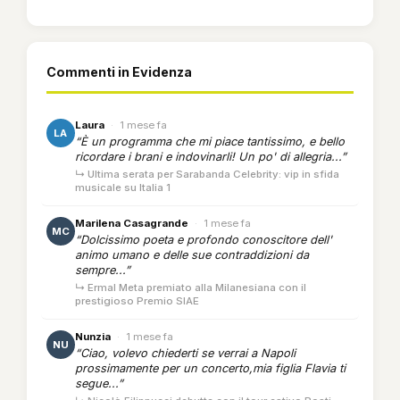
Commenti in Evidenza
Laura
·
1 mese fa
LA
“È un programma che mi piace tantissimo, e bello
ricordare i brani e indovinarli! Un po' di allegria...”
↳ Ultima serata per Sarabanda Celebrity: vip in sfida
musicale su Italia 1
Marilena Casagrande
·
1 mese fa
MC
“Dolcissimo poeta e profondo conoscitore dell'
animo umano e delle sue contraddizioni da
sempre...”
↳ Ermal Meta premiato alla Milanesiana con il
prestigioso Premio SIAE
Nunzia
·
1 mese fa
NU
“Ciao, volevo chiederti se verrai a Napoli
prossimamente per un concerto,mia figlia Flavia ti
segue...”