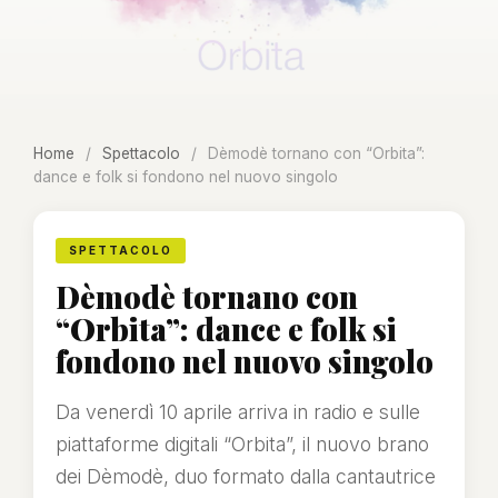
Home
/
Spettacolo
/
Dèmodè tornano con “Orbita”:
dance e folk si fondono nel nuovo singolo
SPETTACOLO
Dèmodè tornano con
“Orbita”: dance e folk si
fondono nel nuovo singolo
Da venerdì 10 aprile arriva in radio e sulle
piattaforme digitali “Orbita”, il nuovo brano
dei Dèmodè, duo formato dalla cantautrice