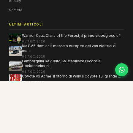
Beauty
Società
ULTIMI ARTICOLI
Warrior Cats: Clans of the Forest, il primo videogioco uf...
06 AGO 2026
Kia PV5 domina il mercato europeo dei van elettrici di
me...
06 AGO 2026
Lamborghini Revuelto SV stabilisce record a
Hockenheimrin...
06 AGO 2026
Coyote vs Acme: il ritorno di Willy il Coyote sul grande ...
06 AGO 2026
Copyright 2005–2026 ©
MEGAMODO
. Tutti i diritti sono riservati.
Powered by MEGACMS
Testata giornalistica quotidiana registrata presso il Tribunale di Benevento con
autorizzazione n. 3/08. Iscrizione al ROC n. 17031.
Mind the Lab
· P.IVA 01377360621