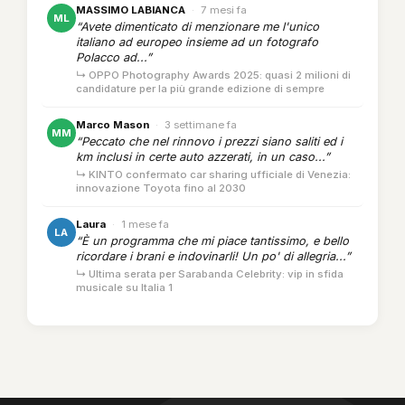
MASSIMO LABIANCA
·
7 mesi fa
ML
“Avete dimenticato di menzionare me l'unico
italiano ad europeo insieme ad un fotografo
Polacco ad...”
↳ OPPO Photography Awards 2025: quasi 2 milioni di
candidature per la più grande edizione di sempre
Marco Mason
·
3 settimane fa
MM
“Peccato che nel rinnovo i prezzi siano saliti ed i
km inclusi in certe auto azzerati, in un caso...”
↳ KINTO confermato car sharing ufficiale di Venezia:
innovazione Toyota fino al 2030
Laura
·
1 mese fa
LA
“È un programma che mi piace tantissimo, e bello
ricordare i brani e indovinarli! Un po' di allegria...”
↳ Ultima serata per Sarabanda Celebrity: vip in sfida
musicale su Italia 1