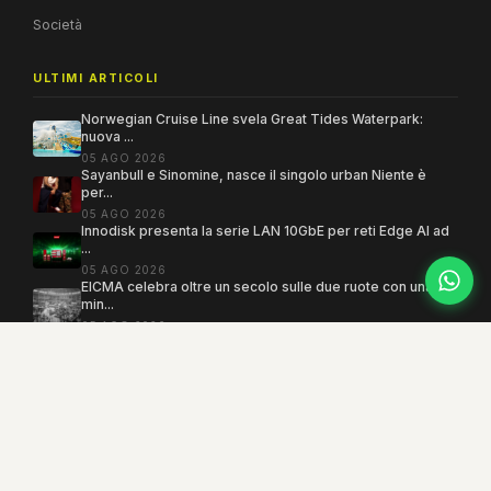
Società
ULTIMI ARTICOLI
Norwegian Cruise Line svela Great Tides Waterpark:
nuova ...
05 AGO 2026
Sayanbull e Sinomine, nasce il singolo urban Niente è
per...
05 AGO 2026
Innodisk presenta la serie LAN 10GbE per reti Edge AI ad
...
05 AGO 2026
EICMA celebra oltre un secolo sulle due ruote con una
min...
05 AGO 2026
Copyright 2005–2026 ©
MEGAMODO
. Tutti i diritti sono riservati.
Powered by MEGACMS
Testata giornalistica quotidiana registrata presso il Tribunale di Benevento con
autorizzazione n. 3/08. Iscrizione al ROC n. 17031.