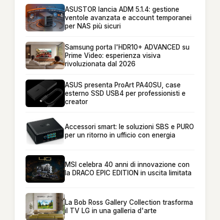
ASUSTOR lancia ADM 5.1.4: gestione
ventole avanzata e account temporanei
per NAS più sicuri
Samsung porta l'HDR10+ ADVANCED su
Prime Video: esperienza visiva
rivoluzionata dal 2026
ASUS presenta ProArt PA40SU, case
esterno SSD USB4 per professionisti e
creator
Accessori smart: le soluzioni SBS e PURO
per un ritorno in ufficio con energia
MSI celebra 40 anni di innovazione con
la DRACO EPIC EDITION in uscita limitata
La Bob Ross Gallery Collection trasforma
il TV LG in una galleria d'arte