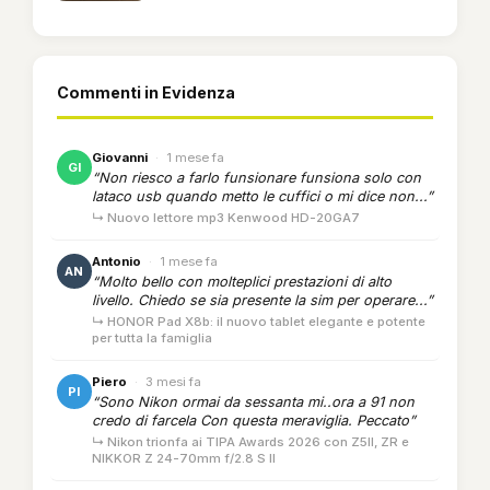
Commenti in Evidenza
Giovanni
·
1 mese fa
GI
“Non riesco a farlo funsionare funsiona solo con
lataco usb quando metto le cuffici o mi dice non...”
↳ Nuovo lettore mp3 Kenwood HD-20GA7
Antonio
·
1 mese fa
AN
“Molto bello con molteplici prestazioni di alto
livello. Chiedo se sia presente la sim per operare...”
↳ HONOR Pad X8b: il nuovo tablet elegante e potente
per tutta la famiglia
Piero
·
3 mesi fa
PI
“Sono Nikon ormai da sessanta mi..ora a 91 non
credo di farcela Con questa meraviglia. Peccato”
↳ Nikon trionfa ai TIPA Awards 2026 con Z5II, ZR e
NIKKOR Z 24-70mm f/2.8 S II