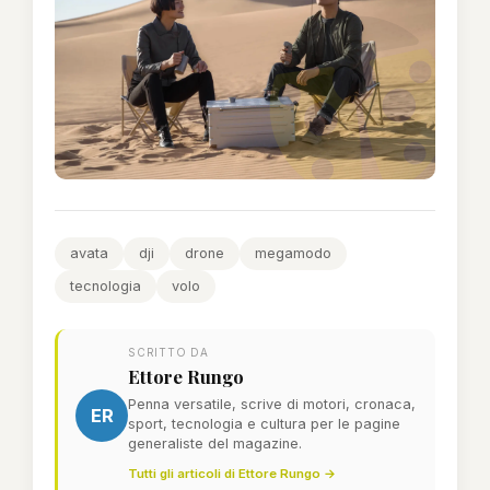
avata
dji
drone
megamodo
tecnologia
volo
SCRITTO DA
Ettore Rungo
Penna versatile, scrive di motori, cronaca,
ER
sport, tecnologia e cultura per le pagine
generaliste del magazine.
Tutti gli articoli di Ettore Rungo →