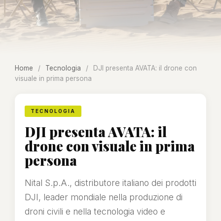
Home
/
Tecnologia
/
DJI presenta AVATA: il drone con
visuale in prima persona
TECNOLOGIA
DJI presenta AVATA: il
drone con visuale in prima
persona
Nital S.p.A., distributore italiano dei prodotti
DJI, leader mondiale nella produzione di
droni civili e nella tecnologia video e