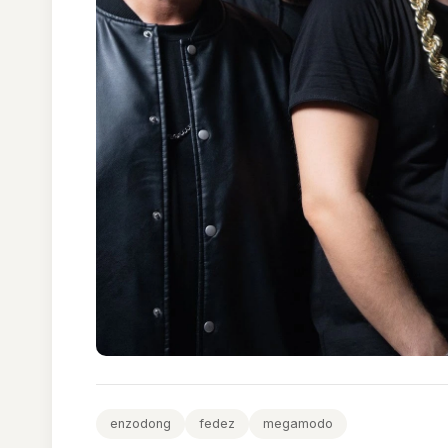
enzodong
fedez
megamodo