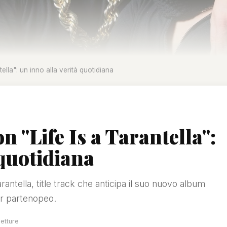
lla": un inno alla verità quotidiana
 "Life Is a Tarantella":
 quotidiana
antella, title track che anticipa il suo nuovo album
er partenopeo.
letture