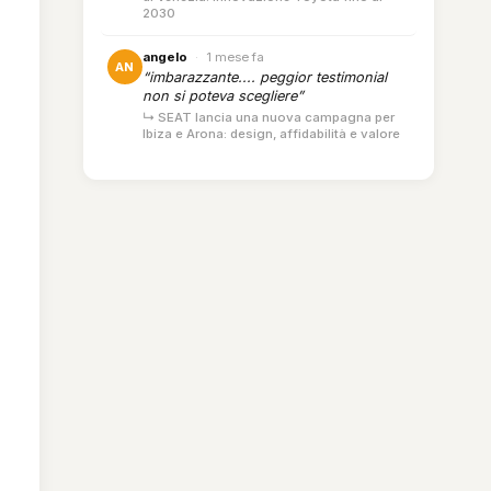
2030
angelo
·
1 mese fa
AN
“imbarazzante.... peggior testimonial
non si poteva scegliere”
↳ SEAT lancia una nuova campagna per
Ibiza e Arona: design, affidabilità e valore