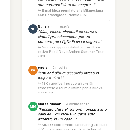
sue contraddizioni da sempre...”
↳ Ermal Meta premiato alla Milanesiana
con il prestigioso Premio SIAE
Nunzia
·
1 mese fa
NU
“Ciao, volevo chiederti se verrai a
Napoli prossimamente per un
concerto,mia figlia Flavia ti segue...”
↳ Nicolò Filippucci debutta con il tour
estivo Posti Dove Andare Summer Tour
2026
paolo
·
2 mesi fa
PA
“anti anti album d’esordio inteso in
major o altro?”
↳ 18K pubblica il nuovo album IO:
atmosfere oscure e intime per la nuova
wave rap
Marco Mason
·
3 settimane fa
MM
“Peccato che nel rinnovo i prezzi siano
saliti ed i km inclusi in certe auto
azzerati, in un caso...”
↳ KINTO confermato car sharing ufficiale
di Venezia: innovazione Toyota fino al