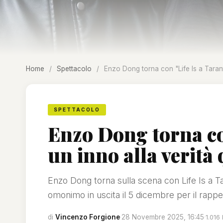
Home
/
Spettacolo
/
Enzo Dong torna con "Life Is a Tarante
SPETTACOLO
Enzo Dong torna con
un inno alla verità
Enzo Dong torna sulla scena con Life Is a Tar
omonimo in uscita il 5 dicembre per il rapp
di
Vincenzo Forgione
·
28 Novembre 2025, 16:45
·
1.016 