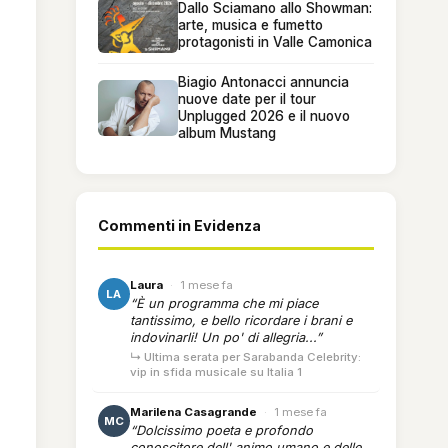
Dallo Sciamano allo Showman:
arte, musica e fumetto
protagonisti in Valle Camonica
Biagio Antonacci annuncia
nuove date per il tour
Unplugged 2026 e il nuovo
album Mustang
Commenti in Evidenza
Laura
·
1 mese fa
LA
“È un programma che mi piace
tantissimo, e bello ricordare i brani e
indovinarli! Un po' di allegria...”
↳ Ultima serata per Sarabanda Celebrity:
vip in sfida musicale su Italia 1
Marilena Casagrande
·
1 mese fa
MC
“Dolcissimo poeta e profondo
conoscitore dell' animo umano e delle