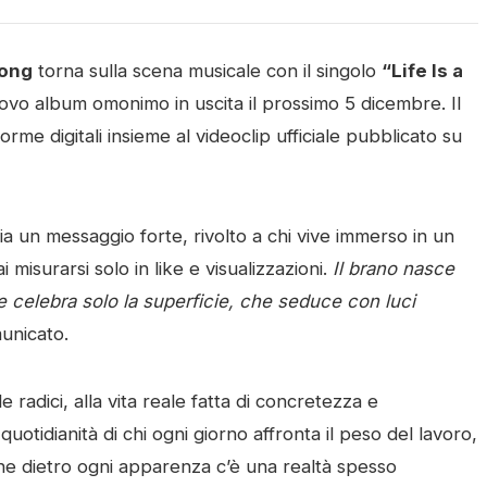
ong
torna sulla scena musicale con il singolo
“Life Is a
 nuovo album omonimo in uscita il prossimo 5 dicembre. Il
orme digitali insieme al videoclip ufficiale pubblicato su
ia un messaggio forte, rivolto a chi vive immerso in un
isurarsi solo in like e visualizzazioni.
Il brano nasce
e celebra solo la superficie, che seduce con luci
municato.
e radici, alla vita reale fatta di concretezza e
uotidianità di chi ogni giorno affronta il peso del lavoro,
che dietro ogni apparenza c’è una realtà spesso