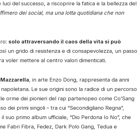
e luci del successo, a riscoprire la fatica e la bellezza del
 effimero dei social, ma una lotta quotidiana che non
aro:
solo attraversando il caos della vita si può
 così un grido di resistenza e di consapevolezza, un passo
a voler mettere al centro valori dimenticati.
Mazzarella
, in arte Enzo Dong, rappresenta da anni
 napoletana. Le sue origini sono la radice di un percorso
do le orme dei pionieri del rap partenopeo come Co’Sang
o dei primi singoli – tra cui “Secondigliano Regna”,
 il suo primo album ufficiale, “Dio Perdona Io No”, che
ome Fabri Fibra, Fedez, Dark Polo Gang, Tedua e