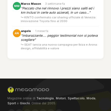
Marco Mason
·
3 settimane fa
MM
“Peccato che nel rinnovo i prezzi siano saliti ed i
km inclusi in certe auto azzerati, in un caso...”
↳ KINTO confermato car sharing ufficiale di Venezia:
innovazione Toyota fino al 2030
angelo
·
1 mese fa
AN
“imbarazzante.... peggior testimonial non si poteva
scegliere”
↳ SEAT lancia una nuova campagna per Ibiza e Arona:
design, affidabilità e valore
Magazine online di
Tecnologia
,
Motori
,
Spettacolo
,
Moda
,
Sport
e
Giochi
. Online dal 2005.