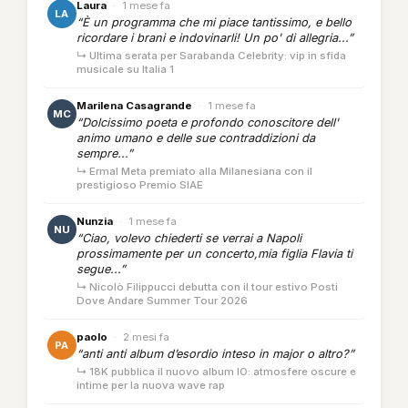
Laura
·
1 mese fa
LA
“È un programma che mi piace tantissimo, e bello
ricordare i brani e indovinarli! Un po' di allegria...”
↳ Ultima serata per Sarabanda Celebrity: vip in sfida
musicale su Italia 1
Marilena Casagrande
·
1 mese fa
MC
“Dolcissimo poeta e profondo conoscitore dell'
animo umano e delle sue contraddizioni da
sempre...”
↳ Ermal Meta premiato alla Milanesiana con il
prestigioso Premio SIAE
Nunzia
·
1 mese fa
NU
“Ciao, volevo chiederti se verrai a Napoli
prossimamente per un concerto,mia figlia Flavia ti
segue...”
↳ Nicolò Filippucci debutta con il tour estivo Posti
Dove Andare Summer Tour 2026
paolo
·
2 mesi fa
PA
“anti anti album d’esordio inteso in major o altro?”
↳ 18K pubblica il nuovo album IO: atmosfere oscure e
intime per la nuova wave rap