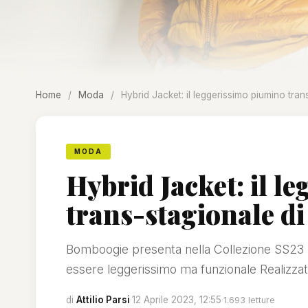
Home
/
Moda
/
Hybrid Jacket: il leggerissimo piumino tra
MODA
Hybrid Jacket: il l
trans-stagionale d
Bomboogie presenta nella Collezione SS23
essere leggerissimo ma funzionale Realizza
di
Attilio Parsi
·
12 Aprile 2023, 12:55
·
1.693 letture