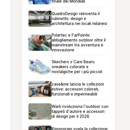
finale dei Mondiali
QuadroDesign reinventa il
rubinetto: design e
architettura nei locali milanesi
Polartec e FarPointe:
abbigliamento outdoor oltre il
mainstream tra avventura e
innovazione
Skechers x Care Bears:
sneakers colorate e
nostalgiche per i più piccoli
case&me lancia le collezioni
estive: accessori colorati,
funzionali e impermeabili
Warli rivoluziona l'outdoor con
tappeti d'autore e accessori
di design per il 2026
Kimonorain svela la collezione