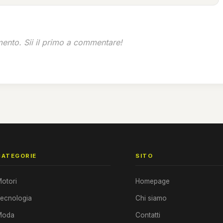
nto. Sii il primo a commentare!
CATEGORIE
SITO
otori
Homepage
ecnologia
Chi siamo
Moda
Contatti