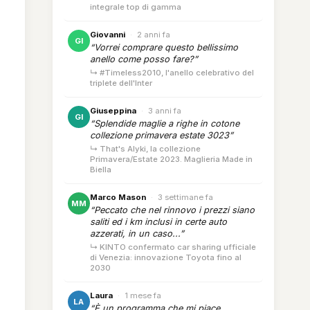
integrale top di gamma
Giovanni
·
2 anni fa
GI
“Vorrei comprare questo bellissimo
anello come posso fare?”
↳ #Timeless2010, l'anello celebrativo del
triplete dell'Inter
Giuseppina
·
3 anni fa
GI
“Splendide maglie a righe in cotone
collezione primavera estate 3023”
↳ That's Alyki, la collezione
Primavera/Estate 2023. Maglieria Made in
Biella
Marco Mason
·
3 settimane fa
MM
“Peccato che nel rinnovo i prezzi siano
saliti ed i km inclusi in certe auto
azzerati, in un caso...”
↳ KINTO confermato car sharing ufficiale
di Venezia: innovazione Toyota fino al
2030
Laura
·
1 mese fa
LA
“È un programma che mi piace