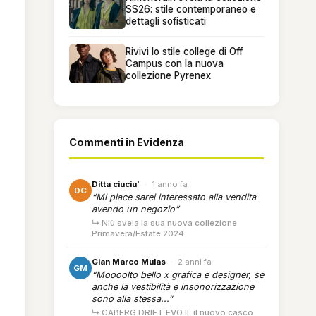
SS26: stile contemporaneo e
dettagli sofisticati
Rivivi lo stile college di Off
Campus con la nuova
collezione Pyrenex
Commenti in Evidenza
Ditta ciuciu'
·
1 anno fa
DC
“Mi piace sarei interessato alla vendita
avendo un negozio”
↳ Niù svela la sua nuova collezione
Primavera/Estate 2024
Gian Marco Mulas
·
2 anni fa
GM
“Moooolto bello x grafica e designer, se
anche la vestibilità e insonorizzazione
sono alla stessa...”
↳ CABERG DRIFT EVO II: il nuovo casco