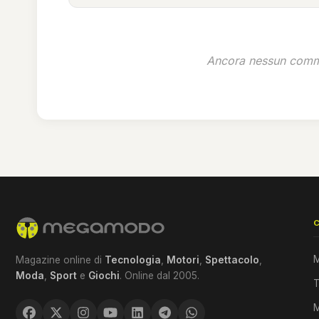
Ancora nessun comme
M
Magazine online di
Tecnologia
,
Motori
,
Spettacolo
,
Moda
,
Sport
e
Giochi
. Online dal 2005.
T