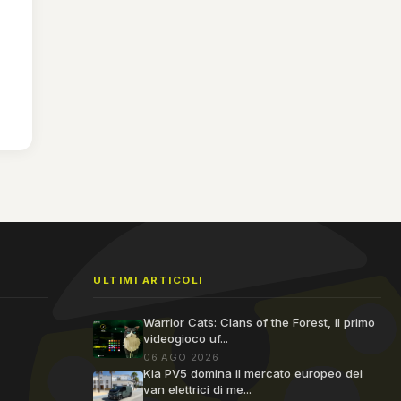
ULTIMI ARTICOLI
Warrior Cats: Clans of the Forest, il primo
videogioco uf...
06 AGO 2026
Kia PV5 domina il mercato europeo dei
van elettrici di me...