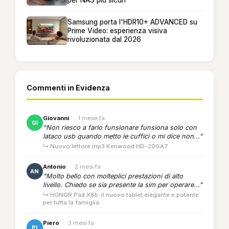
Samsung porta l'HDR10+ ADVANCED su
Prime Video: esperienza visiva
rivoluzionata dal 2026
Commenti in Evidenza
Giovanni
·
1 mese fa
GI
“Non riesco a farlo funsionare funsiona solo con
lataco usb quando metto le cuffici o mi dice non...”
↳ Nuovo lettore mp3 Kenwood HD-20GA7
Antonio
·
2 mesi fa
AN
“Molto bello con molteplici prestazioni di alto
livello. Chiedo se sia presente la sim per operare...”
↳ HONOR Pad X8b: il nuovo tablet elegante e potente
per tutta la famiglia
Piero
·
3 mesi fa
PI