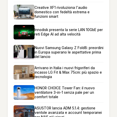
Creative XF1 rivoluziona l'audio
domestico con fedeltà estrema e
funzioni smart
Innodisk presenta la serie LAN 10GbE per
reti Edge AI ad alta velocità
Nuovi Samsung Galaxy Z Fold8: preordini
in Europa superano le aspettative prima
del lancio
Arrivano in Italia i nuovi frigoriferi da
incasso LG Fit & Max 75cm: più spazio e
tecnologia
HONOR CHOICE Tower Fan: il nuovo
ventilatore 3-in-1 senza pale per un
comfort totale
ASUSTOR lancia ADM 5.1.4: gestione
ventole avanzata e account temporanei
per NAS più sicuri