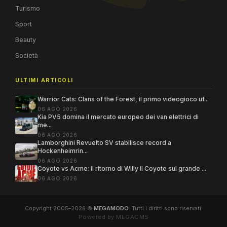
Turismo
Sport
Beauty
Società
ULTIMI ARTICOLI
Warrior Cats: Clans of the Forest, il primo videogioco uf...
06 AGO 2026
Kia PV5 domina il mercato europeo dei van elettrici di
me...
06 AGO 2026
Lamborghini Revuelto SV stabilisce record a
Hockenheimrin...
06 AGO 2026
Coyote vs Acme: il ritorno di Willy il Coyote sul grande ...
06 AGO 2026
Copyright 2005–2026 ©
MEGAMODO
. Tutti i diritti sono riservati.
Powered by MEGACMS