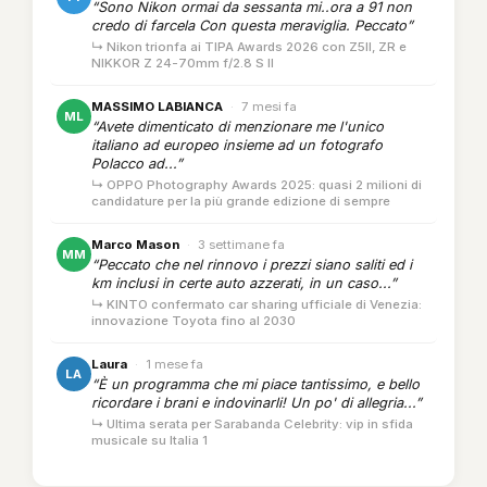
“Sono Nikon ormai da sessanta mi..ora a 91 non
credo di farcela Con questa meraviglia. Peccato”
↳ Nikon trionfa ai TIPA Awards 2026 con Z5II, ZR e
NIKKOR Z 24-70mm f/2.8 S II
MASSIMO LABIANCA
·
7 mesi fa
ML
“Avete dimenticato di menzionare me l'unico
italiano ad europeo insieme ad un fotografo
Polacco ad...”
↳ OPPO Photography Awards 2025: quasi 2 milioni di
candidature per la più grande edizione di sempre
Marco Mason
·
3 settimane fa
MM
“Peccato che nel rinnovo i prezzi siano saliti ed i
km inclusi in certe auto azzerati, in un caso...”
↳ KINTO confermato car sharing ufficiale di Venezia:
innovazione Toyota fino al 2030
Laura
·
1 mese fa
LA
“È un programma che mi piace tantissimo, e bello
ricordare i brani e indovinarli! Un po' di allegria...”
↳ Ultima serata per Sarabanda Celebrity: vip in sfida
musicale su Italia 1