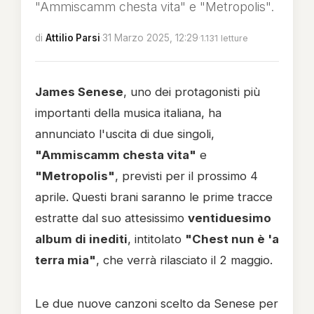
"Ammiscamm chesta vita" e "Metropolis".
di
Attilio Parsi
·
31 Marzo 2025, 12:29
·
1.131 letture
James Senese
, uno dei protagonisti più
importanti della musica italiana, ha
annunciato l'uscita di due singoli,
"Ammiscamm chesta vita"
e
"Metropolis"
, previsti per il prossimo 4
aprile. Questi brani saranno le prime tracce
estratte dal suo attesissimo
ventiduesimo
album di inediti
, intitolato
"Chest nun è 'a
terra mia"
, che verrà rilasciato il 2 maggio.
Le due nuove canzoni scelto da Senese per