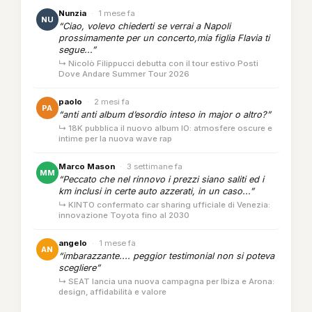
Nunzia
·
1 mese fa
NU
“Ciao, volevo chiederti se verrai a Napoli
prossimamente per un concerto,mia figlia Flavia ti
segue...”
↳ Nicolò Filippucci debutta con il tour estivo Posti
Dove Andare Summer Tour 2026
paolo
·
2 mesi fa
PA
“anti anti album d’esordio inteso in major o altro?”
↳ 18K pubblica il nuovo album IO: atmosfere oscure e
intime per la nuova wave rap
Marco Mason
·
3 settimane fa
MM
“Peccato che nel rinnovo i prezzi siano saliti ed i
km inclusi in certe auto azzerati, in un caso...”
↳ KINTO confermato car sharing ufficiale di Venezia:
innovazione Toyota fino al 2030
angelo
·
1 mese fa
AN
“imbarazzante.... peggior testimonial non si poteva
scegliere”
↳ SEAT lancia una nuova campagna per Ibiza e Arona:
design, affidabilità e valore