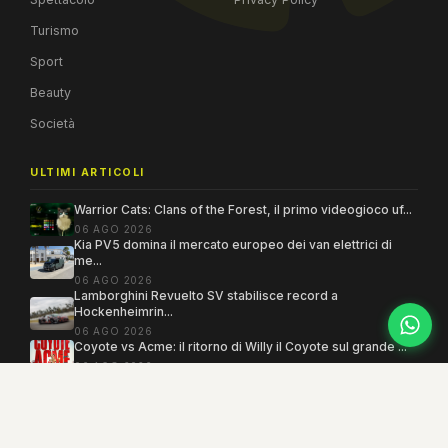
Turismo
Sport
Beauty
Società
ULTIMI ARTICOLI
Warrior Cats: Clans of the Forest, il primo videogioco uf...
06 AGO 2026
Kia PV5 domina il mercato europeo dei van elettrici di
me...
06 AGO 2026
Lamborghini Revuelto SV stabilisce record a
Hockenheimrin...
06 AGO 2026
Coyote vs Acme: il ritorno di Willy il Coyote sul grande ...
06 AGO 2026
Copyright 2005–2026 ©
MEGAMODO
. Tutti i diritti sono riservati.
Powered by MEGACMS