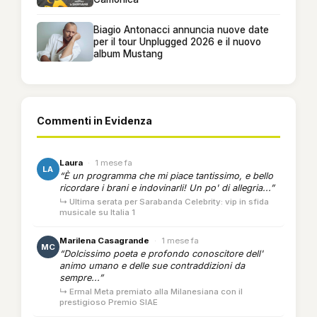
Biagio Antonacci annuncia nuove date
per il tour Unplugged 2026 e il nuovo
album Mustang
Commenti in Evidenza
Laura
·
1 mese fa
LA
“È un programma che mi piace tantissimo, e bello
ricordare i brani e indovinarli! Un po' di allegria...”
↳ Ultima serata per Sarabanda Celebrity: vip in sfida
musicale su Italia 1
Marilena Casagrande
·
1 mese fa
MC
“Dolcissimo poeta e profondo conoscitore dell'
animo umano e delle sue contraddizioni da
sempre...”
↳ Ermal Meta premiato alla Milanesiana con il
prestigioso Premio SIAE