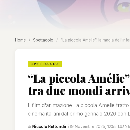
Home
/
Spettacolo
/
“La piccola Amélie”: la magia dell’inf
SPETTACOLO
“La piccola Amélie”
tra due mondi arri
Il film d'animazione La piccola Amelie tratt
cinema italiani dal primo gennaio 2026 con
di
Niccolo Rettondini
·
19 Novembre 2025, 12:55
·
1.030 l