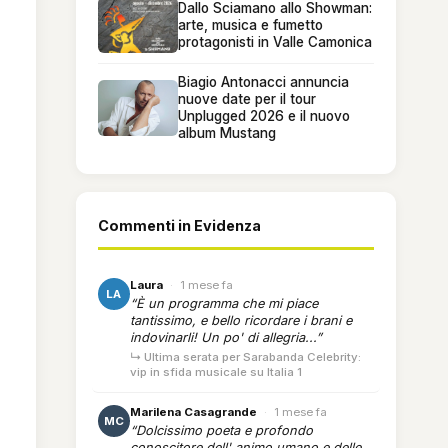
Dallo Sciamano allo Showman:
arte, musica e fumetto
protagonisti in Valle Camonica
Biagio Antonacci annuncia
nuove date per il tour
Unplugged 2026 e il nuovo
album Mustang
Commenti in Evidenza
Laura
·
1 mese fa
LA
“È un programma che mi piace
tantissimo, e bello ricordare i brani e
indovinarli! Un po' di allegria...”
↳ Ultima serata per Sarabanda Celebrity:
vip in sfida musicale su Italia 1
Marilena Casagrande
·
1 mese fa
MC
“Dolcissimo poeta e profondo
conoscitore dell' animo umano e delle