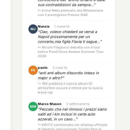
sue contraddizioni da sempre...”
↳ Ermal Meta premiato alla Milanesiana
con il prestigioso Premio SIAE
Nunzia
·
1 mese fa
NU
“Ciao, volevo chiederti se verrai a
Napoli prossimamente per un
concerto,mia figlia Flavia ti segue...”
↳ Nicolò Filippucci debutta con il tour
estivo Posti Dove Andare Summer Tour
2026
paolo
·
2 mesi fa
PA
“anti anti album d’esordio inteso in
major o altro?”
↳ 18K pubblica il nuovo album IO:
atmosfere oscure e intime per la nuova
wave rap
Marco Mason
·
3 settimane fa
MM
“Peccato che nel rinnovo i prezzi siano
saliti ed i km inclusi in certe auto
azzerati, in un caso...”
↳ KINTO confermato car sharing ufficiale
di Venezia: innovazione Toyota fino al