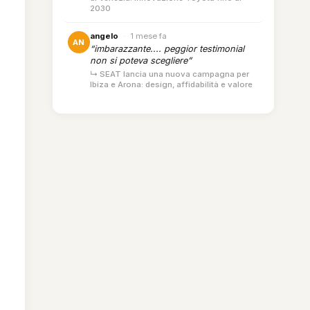
2030
angelo
·
1 mese fa
AN
“imbarazzante.... peggior testimonial
non si poteva scegliere”
↳ SEAT lancia una nuova campagna per
Ibiza e Arona: design, affidabilità e valore