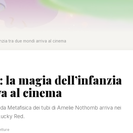
anzia tra due mondi arriva al cinema
: la magia dell’infanzia
va al cinema
o da Metafisica dei tubi di Amelie Nothomb arriva nei
 Lucky Red.
etture