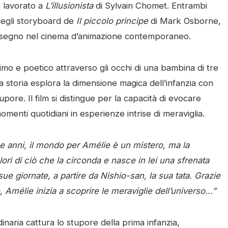
 lavorato a
L’illusionista
di Sylvain Chomet. Entrambi
 degli storyboard de
Il piccolo principe
di Mark Osborne,
il segno nel cinema d’animazione contemporaneo.
imo e poetico attraverso gli occhi di una bambina di tre
 storia esplora la dimensione magica dell’infanzia con
pore. Il film si distingue per la capacità di evocare
menti quotidiani in esperienze intrise di meraviglia.
due anni, il mondo per Amélie è un mistero, ma la
ri di ciò che la circonda e nasce in lei una sfrenata
ue giornate, a partire da Nishio-san, la sua tata. Grazie
 Amélie inizia a scoprire le meraviglie dell’universo...”
naria cattura lo stupore della prima infanzia,