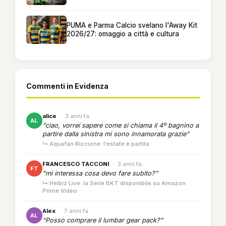
PUMA e Parma Calcio svelano l'Away Kit
2026/27: omaggio a città e cultura
Commenti in Evidenza
alice
·
3 anni fa
AL
“ciao, vorrei sapere come si chiama il 4º bagnìno a
partire dalla sinistra mi sono innamorata grazie”
↳ Aquafan Riccione: l'estate è partita
FRANCESCO TACCONI
·
3 anni fa
FT
“mi interessa cosa devo fare subito?”
↳ Helbiz Live: la Serie BKT disponibile su Amazon
Prime Video
Alex
·
7 anni fa
AL
“Posso comprare il lumbar gear pack?”