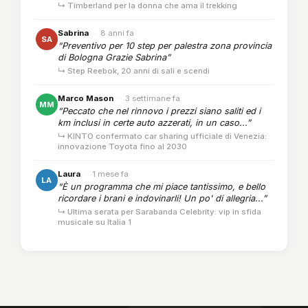
↳ Timberland per la donna che ama il trekking
Sabrina
·
8 anni fa
SA
“Preventivo per 10 step per palestra zona provincia
di Bologna Grazie Sabrina”
↳ Step Reebok, 20 anni di sali e scendi
Marco Mason
·
3 settimane fa
MM
“Peccato che nel rinnovo i prezzi siano saliti ed i
km inclusi in certe auto azzerati, in un caso...”
↳ KINTO confermato car sharing ufficiale di Venezia:
innovazione Toyota fino al 2030
Laura
·
1 mese fa
LA
“È un programma che mi piace tantissimo, e bello
ricordare i brani e indovinarli! Un po' di allegria...”
↳ Ultima serata per Sarabanda Celebrity: vip in sfida
musicale su Italia 1