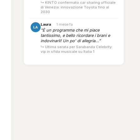
↳ KINTO confermato car sharing ufficiale
di Venezia: innovazione Toyota fino al
2030
Laura
·
1 mese fa
LA
“È un programma che mi piace
tantissimo, e bello ricordare i brani e
indovinarli! Un po' di allegria...”
↳ Ultima serata per Sarabanda Celebrity:
vip in sfida musicale su Italia 1