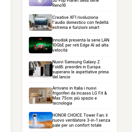
3D Pop Planet della serie
Reno16
Creative XF1 rivoluziona
l'audio domestico con fedeltà
estrema e funzioni smart
Innodisk presenta la serie LAN
10GbE per reti Edge AI ad alta
velocità
Nuovi Samsung Galaxy Z
Fold8: preordini in Europa
superano le aspettative prima
del lancio
Arrivano in Italia i nuovi
frigoriferi da incasso LG Fit &
Max 75cm: più spazio e
tecnologia
HONOR CHOICE Tower Fan: il
nuovo ventilatore 3-in-1 senza
pale per un comfort totale