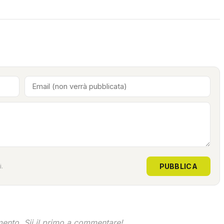
PUBBLICA
.
nto. Sii il primo a commentare!