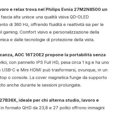
voro e relax trova nel Philips Evnia 27M2N8500 un
ascia alta unisce una qualità visiva QD-OLED
 di 360 Hz, offrendo fluidità e reattività sia per le
 il gaming. Comfort visivo e personalizzazione della
ica e dalle tecnologie di protezione della vista.
vacanza, AOC 16T20E2 propone la portabilità senza
lici, con pannello IPS Full HD, pesa circa 1 kg e ha uno
ità USB-C e Mini HDMI può trasformarsi, ovunque, in un
ktop o console. La cover magnetica funge da supporto
ntito anche durante le sessioni prolungate.
7B36X, ideale per chi alterna studio, lavoro e
 in formato QHD da 23,8 e 27 pollici offrono immagini