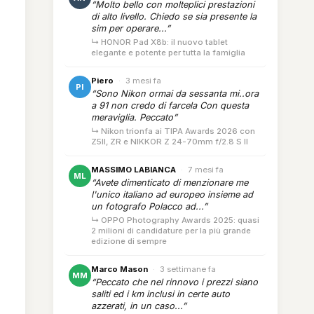
“Molto bello con molteplici prestazioni
di alto livello. Chiedo se sia presente la
sim per operare...”
↳ HONOR Pad X8b: il nuovo tablet
elegante e potente per tutta la famiglia
Piero
·
3 mesi fa
PI
“Sono Nikon ormai da sessanta mi..ora
a 91 non credo di farcela Con questa
meraviglia. Peccato”
↳ Nikon trionfa ai TIPA Awards 2026 con
Z5II, ZR e NIKKOR Z 24-70mm f/2.8 S II
MASSIMO LABIANCA
·
7 mesi fa
ML
“Avete dimenticato di menzionare me
l'unico italiano ad europeo insieme ad
un fotografo Polacco ad...”
↳ OPPO Photography Awards 2025: quasi
2 milioni di candidature per la più grande
edizione di sempre
Marco Mason
·
3 settimane fa
MM
“Peccato che nel rinnovo i prezzi siano
saliti ed i km inclusi in certe auto
azzerati, in un caso...”