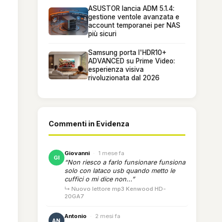
ASUSTOR lancia ADM 5.1.4:
gestione ventole avanzata e
account temporanei per NAS
più sicuri
Samsung porta l'HDR10+
ADVANCED su Prime Video:
esperienza visiva
rivoluzionata dal 2026
Commenti in Evidenza
Giovanni
·
1 mese fa
GI
“Non riesco a farlo funsionare funsiona
solo con lataco usb quando metto le
cuffici o mi dice non...”
↳ Nuovo lettore mp3 Kenwood HD-
20GA7
Antonio
·
2 mesi fa
AN