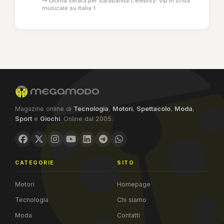
↳ Ultima serata per Sarabanda Celebrity: vip in sfida
musicale su Italia 1
Magazine online di
Tecnologia
,
Motori
,
Spettacolo
,
Moda
,
Sport
e
Giochi
. Online dal 2005.
CATEGORIE
SITO
Motori
Homepage
Tecnologia
Chi siamo
Moda
Contatti