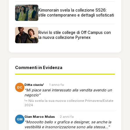
Kimonorain svela la collezione SS26:
stile contemporaneo e dettagli sofisticati
Rivivi lo stile college di Off Campus con
la nuova collezione Pyrenex
Commenti in Evidenza
Ditta ciuciu'
·
1 anno fa
DC
“Mi piace sarei interessato alla vendita avendo un
negozio”
↳ Niù svela la sua nuova collezione Primavera/Estate
2024
Gian Marco Mulas
·
2 anni fa
GM
“Moooolto bello x grafica e designer, se anche la
vestibilità e insonorizzazione sono alla stessa...”