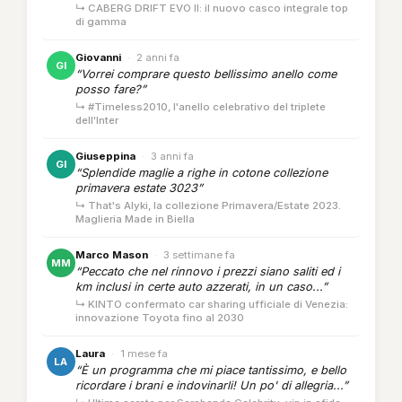
↳ CABERG DRIFT EVO II: il nuovo casco integrale top
di gamma
Giovanni
·
2 anni fa
GI
“Vorrei comprare questo bellissimo anello come
posso fare?”
↳ #Timeless2010, l'anello celebrativo del triplete
dell'Inter
Giuseppina
·
3 anni fa
GI
“Splendide maglie a righe in cotone collezione
primavera estate 3023”
↳ That's Alyki, la collezione Primavera/Estate 2023.
Maglieria Made in Biella
Marco Mason
·
3 settimane fa
MM
“Peccato che nel rinnovo i prezzi siano saliti ed i
km inclusi in certe auto azzerati, in un caso...”
↳ KINTO confermato car sharing ufficiale di Venezia:
innovazione Toyota fino al 2030
Laura
·
1 mese fa
LA
“È un programma che mi piace tantissimo, e bello
ricordare i brani e indovinarli! Un po' di allegria...”