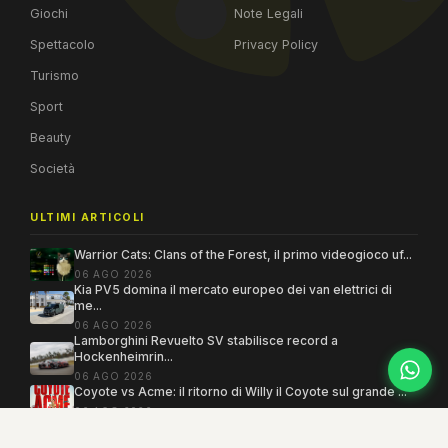
Giochi
Note Legali
Spettacolo
Privacy Policy
Turismo
Sport
Beauty
Società
ULTIMI ARTICOLI
Warrior Cats: Clans of the Forest, il primo videogioco uf...
06 AGO 2026
Kia PV5 domina il mercato europeo dei van elettrici di
me...
06 AGO 2026
Lamborghini Revuelto SV stabilisce record a
Hockenheimrin...
06 AGO 2026
Coyote vs Acme: il ritorno di Willy il Coyote sul grande ...
06 AGO 2026