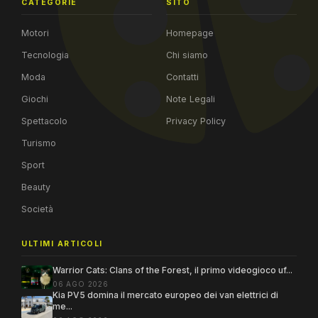
CATEGORIE
SITO
Motori
Homepage
Tecnologia
Chi siamo
Moda
Contatti
Giochi
Note Legali
Spettacolo
Privacy Policy
Turismo
Sport
Beauty
Società
ULTIMI ARTICOLI
Warrior Cats: Clans of the Forest, il primo videogioco uf...
06 AGO 2026
Kia PV5 domina il mercato europeo dei van elettrici di
me...