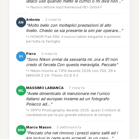
lataco usb quando metto le cuffici o mi dice non...”
↳ Nuovo lettore mp3 Kenwood HD-20GA7
Antonio
·
2 mesi fa
AN
“Molto bello con molteplici prestazioni di alto
livello. Chiedo se sia presente la sim per operare...”
↳ HONOR Pad X8b: il nuovo tablet elegante e potente
per tutta la famiglia
Piero
·
3 mesi fa
PI
“Sono Nikon ormai da sessanta mi..ora a 91 non
credo di farcela Con questa meraviglia. Peccato”
↳ Nikon trionfa ai TIPA Awards 2026 con Z5II, ZR e
NIKKOR Z 24-70mm f/2.8 S II
MASSIMO LABIANCA
·
7 mesi fa
ML
“Avete dimenticato di menzionare me l'unico
italiano ad europeo insieme ad un fotografo
Polacco ad...”
↳ OPPO Photography Awards 2025: quasi 2 milioni di
candidature per la più grande edizione di sempre
Marco Mason
·
3 settimane fa
MM
“Peccato che nel rinnovo i prezzi siano saliti ed i
km inclusi in certe auto azzerati, in un caso...”