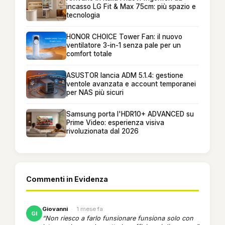
incasso LG Fit & Max 75cm: più spazio e
tecnologia
HONOR CHOICE Tower Fan: il nuovo
ventilatore 3-in-1 senza pale per un
comfort totale
ASUSTOR lancia ADM 5.1.4: gestione
ventole avanzata e account temporanei
per NAS più sicuri
Samsung porta l'HDR10+ ADVANCED su
Prime Video: esperienza visiva
rivoluzionata dal 2026
Commenti in Evidenza
Giovanni
·
1 mese fa
GI
“Non riesco a farlo funsionare funsiona solo con