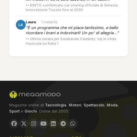
↳ KINTO confermato car sharing ufficiale di Venezia:
innovazione Toyota fino al 2030
Laura
·
1 mese fa
LA
“È un programma che mi piace tantissimo, e bello
ricordare i brani e indovinarli! Un po' di allegria...”
↳ Ultima serata per Sarabanda Celebrity: vip in sfida
musicale su Italia 1
Magazine online di
Tecnologia
,
Motori
,
Spettacolo
,
Moda
,
Sport
e
Giochi
. Online dal 2005.