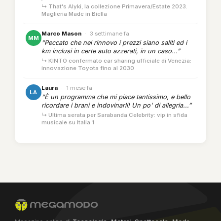
↳ That's Alyki, la collezione Primavera/Estate 2023.
Maglieria Made in Biella
Marco Mason
·
3 settimane fa
MM
“Peccato che nel rinnovo i prezzi siano saliti ed i
km inclusi in certe auto azzerati, in un caso...”
↳ KINTO confermato car sharing ufficiale di Venezia:
innovazione Toyota fino al 2030
Laura
·
1 mese fa
LA
“È un programma che mi piace tantissimo, e bello
ricordare i brani e indovinarli! Un po' di allegria...”
↳ Ultima serata per Sarabanda Celebrity: vip in sfida
musicale su Italia 1