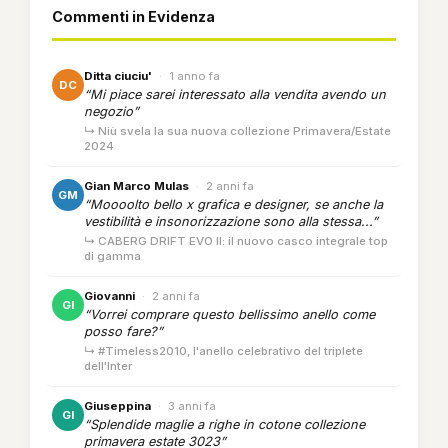
Commenti in Evidenza
Ditta ciuciu'
·
1 anno fa
DC
“Mi piace sarei interessato alla vendita avendo un
negozio”
↳ Niù svela la sua nuova collezione Primavera/Estate
2024
Gian Marco Mulas
·
2 anni fa
GM
“Moooolto bello x grafica e designer, se anche la
vestibilità e insonorizzazione sono alla stessa...”
↳ CABERG DRIFT EVO II: il nuovo casco integrale top
di gamma
Giovanni
·
2 anni fa
GI
“Vorrei comprare questo bellissimo anello come
posso fare?”
↳ #Timeless2010, l'anello celebrativo del triplete
dell'Inter
Giuseppina
·
3 anni fa
GI
“Splendide maglie a righe in cotone collezione
primavera estate 3023”