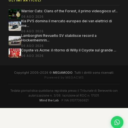
ULTIMI ARTICOLI
Warrior Cats: Clans of the Forest, il primo videogioco uf...
06 AGO 2026
Kia PV5 domina il mercato europeo dei van elettrici di
me...
06 AGO 2026
Lamborghini Revuelto SV stabilisce record a
Hockenheimrin...
06 AGO 2026
Coyote vs Acme: il ritorno di Willy il Coyote sul grande ...
06 AGO 2026
Copyright 2005–2026 ©
MEGAMODO
. Tutti i diritti sono riservati.
Powered by MEGACMS
Testata giornalistica quotidiana registrata presso il Tribunale di Benevento con
autorizzazione n. 3/08. Iscrizione al ROC n. 17031.
Mind the Lab
· P.IVA 01377360621