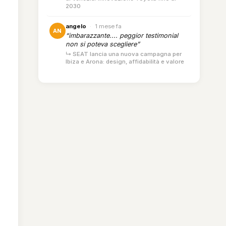
2030
angelo
·
1 mese fa
AN
“imbarazzante.... peggior testimonial
non si poteva scegliere”
↳ SEAT lancia una nuova campagna per
Ibiza e Arona: design, affidabilità e valore