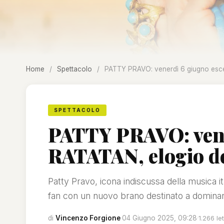
Home
/
Spettacolo
/
PATTY PRAVO: venerdì 6 giugno esce 
SPETTACOLO
PATTY PRAVO: vene
RATATAN, elogio de
Patty Pravo, icona indiscussa della musica i
fan con un nuovo brano destinato a dominare
di
Vincenzo Forgione
·
04 Giugno 2025, 09:28
·
1.266 le