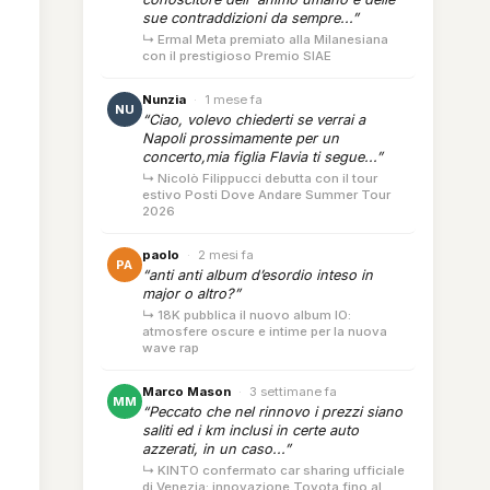
sue contraddizioni da sempre...”
↳ Ermal Meta premiato alla Milanesiana
con il prestigioso Premio SIAE
Nunzia
·
1 mese fa
NU
“Ciao, volevo chiederti se verrai a
Napoli prossimamente per un
concerto,mia figlia Flavia ti segue...”
↳ Nicolò Filippucci debutta con il tour
estivo Posti Dove Andare Summer Tour
2026
paolo
·
2 mesi fa
PA
“anti anti album d’esordio inteso in
major o altro?”
↳ 18K pubblica il nuovo album IO:
atmosfere oscure e intime per la nuova
wave rap
Marco Mason
·
3 settimane fa
MM
“Peccato che nel rinnovo i prezzi siano
saliti ed i km inclusi in certe auto
azzerati, in un caso...”
↳ KINTO confermato car sharing ufficiale
di Venezia: innovazione Toyota fino al