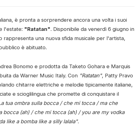
taliana, è pronta a sorprendere ancora una volta i suoi
 l'estate:
"Ratatan"
. Disponibile da venerdì 6 giugno in
zzo rappresenta una nuova sfida musicale per l'artista,
 pubblico è abituato.
Andrea Bonomo e prodotta da Taketo Gohara e Marquis
tribuita da Warner Music Italy. Con
"Ratatan"
, Patty Pravo
lando chitarre elettriche e melodie tipicamente italiane,
iate e scioglilingua che promette di conquistare il
La tua ombra sulla bocca / che mi tocca / ma che
la bocca (ah) / che mi tocca (ah) / you are my vodka
 like a bomba like a silly lalala"
.