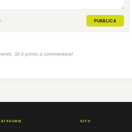
PUBBLICA
.
nto. Sii il primo a commentare!
CATEGORIE
SITO