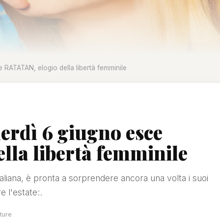
RATATAN, elogio della libertà femminile
rdì 6 giugno esce
lla libertà femminile
taliana, è pronta a sorprendere ancora una volta i suoi
 l'estate:.
tture