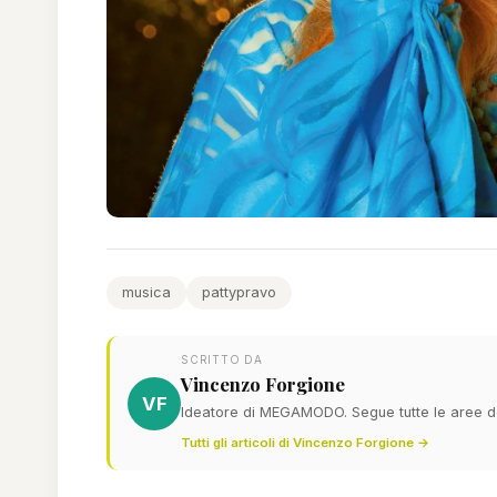
musica
pattypravo
SCRITTO DA
Vincenzo Forgione
VF
Ideatore di MEGAMODO. Segue tutte le aree del
Tutti gli articoli di Vincenzo Forgione →