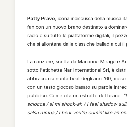
Patty Pravo
, icona indiscussa della musica i
fan con un nuovo brano destinato a dominare
radio e su tutte le piattaforme digitali, il pe
che si allontana dalle classiche ballad a cui il
La canzone, scritta da Marianne Mirage e 
sotto l'etichetta Nar International Srl, è dis
abbraccia sonorità beat degli anni '60, mesco
con un testo giocoso basato su parole intrecc
pubblico. Come cita un estratto del brano:
"
sciocca / si mi shock-ah / I feel shadow sul
salsa rumba / I hear you’re comin’ like an onda