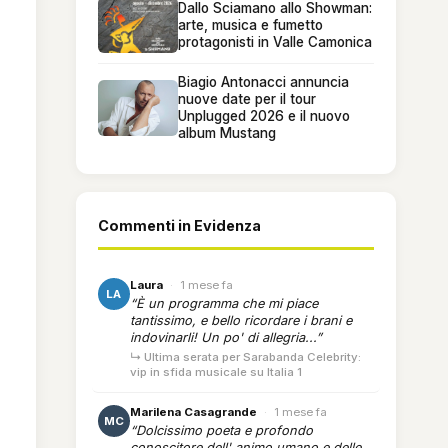
Dallo Sciamano allo Showman:
arte, musica e fumetto
protagonisti in Valle Camonica
Biagio Antonacci annuncia
nuove date per il tour
Unplugged 2026 e il nuovo
album Mustang
Commenti in Evidenza
Laura
·
1 mese fa
LA
“È un programma che mi piace
tantissimo, e bello ricordare i brani e
indovinarli! Un po' di allegria...”
↳ Ultima serata per Sarabanda Celebrity:
vip in sfida musicale su Italia 1
Marilena Casagrande
·
1 mese fa
MC
“Dolcissimo poeta e profondo
conoscitore dell' animo umano e delle