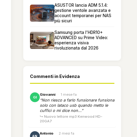
ASUSTOR lancia ADM 5.1.4:
gestione ventole avanzata e
account temporanei per NAS
più sicuri
Samsung porta l'HDR10+
ADVANCED su Prime Video:
esperienza visiva
rivoluzionata dal 2026
Commenti in Evidenza
Giovanni
·
1 mese fa
GI
“Non riesco a farlo funsionare funsiona
solo con lataco usb quando metto le
cuffici o mi dice non...”
↳ Nuovo lettore mp3 Kenwood HD-
20GA7
Antonio
·
2 mesi fa
AN