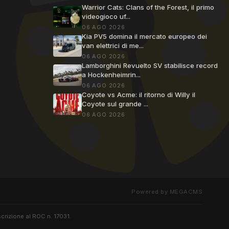
Warrior Cats: Clans of the Forest, il primo
videogioco uf...
06 AGO 2026
Kia PV5 domina il mercato europeo dei
van elettrici di me...
06 AGO 2026
Lamborghini Revuelto SV stabilisce record
a Hockenheimrin...
06 AGO 2026
Coyote vs Acme: il ritorno di Willy il
Coyote sul grande ...
06 AGO 2026
Powered by MEGACMS
scrizione al ROC n. 17031.