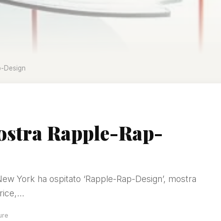
p-Design
ostra Rapple-Rap-
di New York ha ospitato ‘Rapple-Rap-Design’, mostra
rice,...
ture