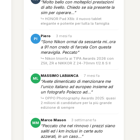
“Molto bello con molteplici prestazioni
di alto livello. Chiedo se sia presente la
sim per operare...”
↳ HONOR Pad X8b: il nuovo tablet
elegante e potente per tutta la famiglia
Piero
·
3 mesi fa
PI
“Sono Nikon ormai da sessanta mi..ora
a 91 non credo di farcela Con questa
meraviglia. Peccato”
↳ Nikon trionfa ai TIPA Awards 2026 con
Z5II, ZR e NIKKOR Z 24-70mm f/2.8 S II
MASSIMO LABIANCA
·
7 mesi fa
ML
“Avete dimenticato di menzionare me
l'unico italiano ad europeo insieme ad
un fotografo Polacco ad...”
↳ OPPO Photography Awards 2025: quasi
2 milioni di candidature per la più grande
edizione di sempre
Marco Mason
·
3 settimane fa
MM
“Peccato che nel rinnovo i prezzi siano
saliti ed i km inclusi in certe auto
azzerati, in un caso...”