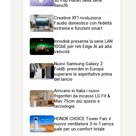
3D Pop Planet della serie
Reno16
Creative XF1 rivoluziona
l'audio domestico con fedeltà
estrema e funzioni smart
Innodisk presenta la serie LAN
10GbE per reti Edge AI ad alta
velocità
Nuovi Samsung Galaxy Z
Fold8: preordini in Europa
superano le aspettative prima
del lancio
Arrivano in Italia i nuovi
frigoriferi da incasso LG Fit &
Max 75cm: più spazio e
tecnologia
HONOR CHOICE Tower Fan: il
nuovo ventilatore 3-in-1 senza
pale per un comfort totale