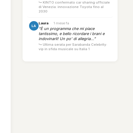
↳ KINTO confermato car sharing ufficiale
di Venezia: innovazione Toyota fino al
2030
Laura
·
1 mese fa
LA
“È un programma che mi piace
tantissimo, e bello ricordare i brani e
indovinarli! Un po' di allegria...”
↳ Ultima serata per Sarabanda Celebrity:
vip in sfida musicale su Italia 1