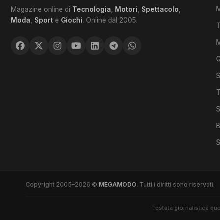
M
Magazine online di
Tecnologia
,
Motori
,
Spettacolo
,
Moda
,
Sport
e
Giochi
. Online dal 2005.
T
G
S
T
S
B
S
Copyright 2005–2026 ©
MEGAMODO
. Tutti i diritti sono riservati.
Testata giornalistica quo