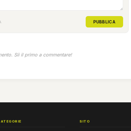
PUBBLICA
.
nto. Sii il primo a commentare!
CATEGORIE
SITO