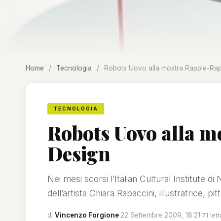
Home
/
Tecnologia
/
Robots Uovo alla mostra Rapple-Ra
TECNOLOGIA
Robots Uovo alla m
Design
Nei mesi scorsi l’Italian Cultural Institute 
dell’artista Chiara Rapaccini, illustratrice, pitt
di
Vincenzo Forgione
·
22 Settembre 2009, 18:21
·
71 let