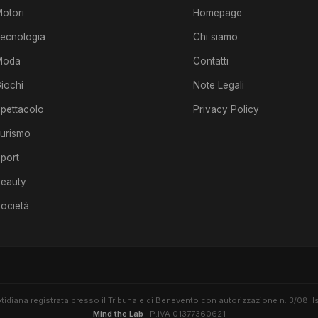
otori
Homepage
ecnologia
Chi siamo
Moda
Contatti
iochi
Note Legali
pettacolo
Privacy Policy
urismo
port
eauty
ocietà
tidiana registrata presso il Tribunale di Benevento con autorizzazione n. 3/08. I
Mind the Lab
· P.IVA 01377360621