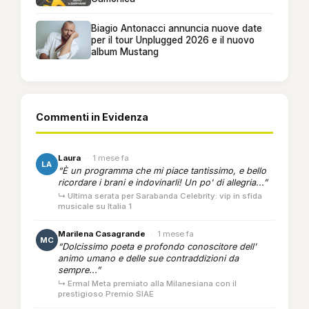
Biagio Antonacci annuncia nuove date
per il tour Unplugged 2026 e il nuovo
album Mustang
Commenti in Evidenza
Laura
·
1 mese fa
LA
“È un programma che mi piace tantissimo, e bello
ricordare i brani e indovinarli! Un po' di allegria...”
↳ Ultima serata per Sarabanda Celebrity: vip in sfida
musicale su Italia 1
Marilena Casagrande
·
1 mese fa
MC
“Dolcissimo poeta e profondo conoscitore dell'
animo umano e delle sue contraddizioni da
sempre...”
↳ Ermal Meta premiato alla Milanesiana con il
prestigioso Premio SIAE