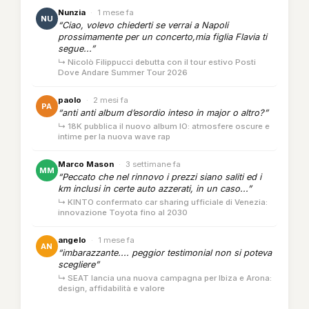
Nunzia
·
1 mese fa
NU
“Ciao, volevo chiederti se verrai a Napoli
prossimamente per un concerto,mia figlia Flavia ti
segue...”
↳ Nicolò Filippucci debutta con il tour estivo Posti
Dove Andare Summer Tour 2026
paolo
·
2 mesi fa
PA
“anti anti album d’esordio inteso in major o altro?”
↳ 18K pubblica il nuovo album IO: atmosfere oscure e
intime per la nuova wave rap
Marco Mason
·
3 settimane fa
MM
“Peccato che nel rinnovo i prezzi siano saliti ed i
km inclusi in certe auto azzerati, in un caso...”
↳ KINTO confermato car sharing ufficiale di Venezia:
innovazione Toyota fino al 2030
angelo
·
1 mese fa
AN
“imbarazzante.... peggior testimonial non si poteva
scegliere”
↳ SEAT lancia una nuova campagna per Ibiza e Arona:
design, affidabilità e valore