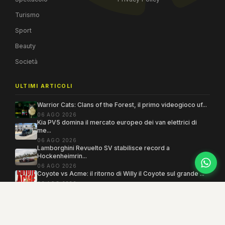
Turismo
Sport
Beauty
Società
ULTIMI ARTICOLI
Warrior Cats: Clans of the Forest, il primo videogioco uf...
06 AGO 2026
Kia PV5 domina il mercato europeo dei van elettrici di
me...
06 AGO 2026
Lamborghini Revuelto SV stabilisce record a
Hockenheimrin...
06 AGO 2026
Coyote vs Acme: il ritorno di Willy il Coyote sul grande ...
06 AGO 2026
Copyright 2005–2026 ©
MEGAMODO
. Tutti i diritti sono riservati.
Powered by MEGACMS