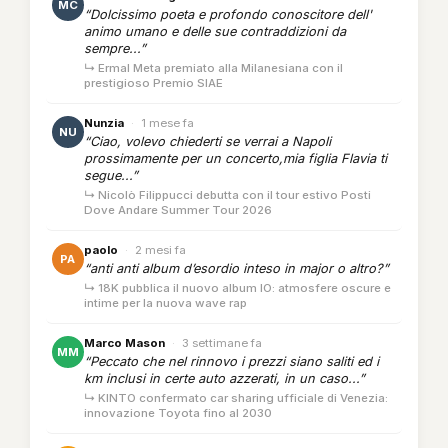
MC
“Dolcissimo poeta e profondo conoscitore dell'
animo umano e delle sue contraddizioni da
sempre...”
↳ Ermal Meta premiato alla Milanesiana con il
prestigioso Premio SIAE
Nunzia
·
1 mese fa
NU
“Ciao, volevo chiederti se verrai a Napoli
prossimamente per un concerto,mia figlia Flavia ti
segue...”
↳ Nicolò Filippucci debutta con il tour estivo Posti
Dove Andare Summer Tour 2026
paolo
·
2 mesi fa
PA
“anti anti album d’esordio inteso in major o altro?”
↳ 18K pubblica il nuovo album IO: atmosfere oscure e
intime per la nuova wave rap
Marco Mason
·
3 settimane fa
MM
“Peccato che nel rinnovo i prezzi siano saliti ed i
km inclusi in certe auto azzerati, in un caso...”
↳ KINTO confermato car sharing ufficiale di Venezia:
innovazione Toyota fino al 2030