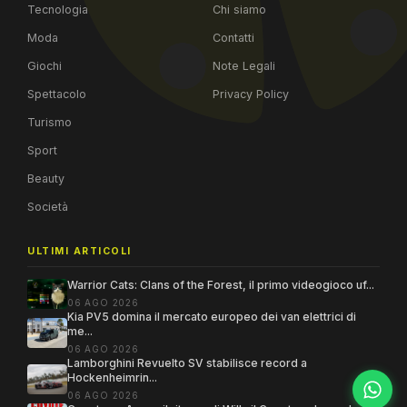
Tecnologia
Chi siamo
Moda
Contatti
Giochi
Note Legali
Spettacolo
Privacy Policy
Turismo
Sport
Beauty
Società
ULTIMI ARTICOLI
Warrior Cats: Clans of the Forest, il primo videogioco uf...
06 AGO 2026
Kia PV5 domina il mercato europeo dei van elettrici di
me...
06 AGO 2026
Lamborghini Revuelto SV stabilisce record a
Hockenheimrin...
06 AGO 2026