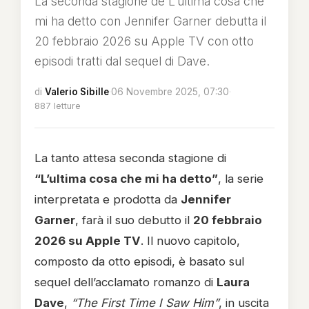
La seconda stagione de L'ultima cosa che
mi ha detto con Jennifer Garner debutta il
20 febbraio 2026 su Apple TV con otto
episodi tratti dal sequel di Dave.
di
Valerio Sibille
·
06 Novembre 2025, 07:30
·
887 letture
La tanto attesa seconda stagione di
“L’ultima cosa che mi ha detto”
, la serie
interpretata e prodotta da
Jennifer
Garner
, farà il suo debutto il
20 febbraio
2026 su Apple TV
. Il nuovo capitolo,
composto da otto episodi, è basato sul
sequel dell’acclamato romanzo di
Laura
Dave
,
“The First Time I Saw Him”
, in uscita