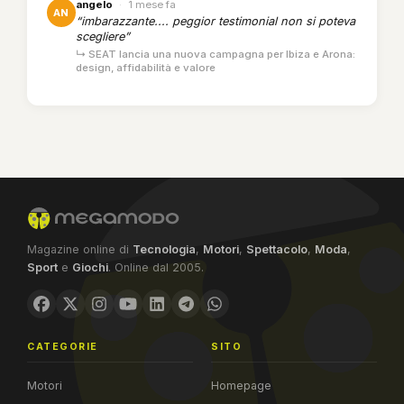
angelo
·
1 mese fa
AN
“imbarazzante.... peggior testimonial non si poteva
scegliere”
↳ SEAT lancia una nuova campagna per Ibiza e Arona:
design, affidabilità e valore
Magazine online di
Tecnologia
,
Motori
,
Spettacolo
,
Moda
,
Sport
e
Giochi
. Online dal 2005.
CATEGORIE
SITO
Motori
Homepage