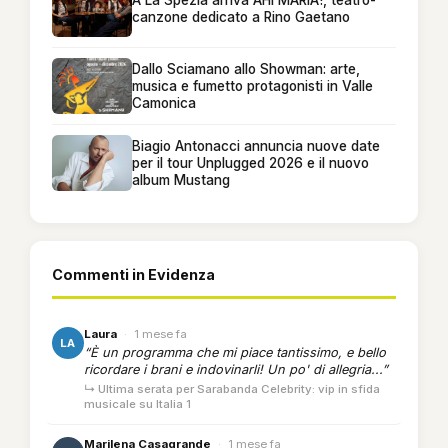
A La Spezia arriva AHI MARIA!, teatro-
canzone dedicato a Rino Gaetano
Dallo Sciamano allo Showman: arte,
musica e fumetto protagonisti in Valle
Camonica
Biagio Antonacci annuncia nuove date
per il tour Unplugged 2026 e il nuovo
album Mustang
Commenti in Evidenza
Laura
·
1 mese fa
LA
“È un programma che mi piace tantissimo, e bello
ricordare i brani e indovinarli! Un po' di allegria...”
↳ Ultima serata per Sarabanda Celebrity: vip in sfida
musicale su Italia 1
Marilena Casagrande
·
1 mese fa