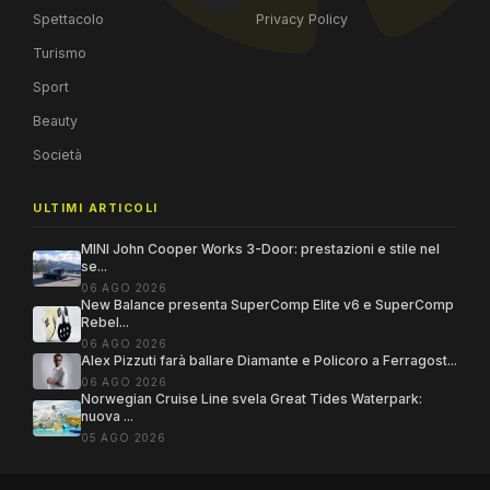
Spettacolo
Privacy Policy
Turismo
Sport
Beauty
Società
ULTIMI ARTICOLI
MINI John Cooper Works 3-Door: prestazioni e stile nel
se...
06 AGO 2026
New Balance presenta SuperComp Elite v6 e SuperComp
Rebel...
06 AGO 2026
Alex Pizzuti farà ballare Diamante e Policoro a Ferragost...
06 AGO 2026
Norwegian Cruise Line svela Great Tides Waterpark:
nuova ...
05 AGO 2026