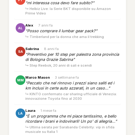
“mi interessa cosa devo fare subito?”
↳ Helbiz Live: la Serie BKT disponibile su Amazon
Prime Video
Alex
·
7 anni fa
AL
“Posso comprare il lumbar gear pack?”
↳ Timberland per la donna che ama il trekking
Sabrina
·
8 anni fa
SA
“Preventivo per 10 step per palestra zona provincia
di Bologna Grazie Sabrina”
↳ Step Reebok, 20 anni di sali e scendi
Marco Mason
·
3 settimane fa
MM
“Peccato che nel rinnovo i prezzi siano saliti ed i
km inclusi in certe auto azzerati, in un caso...”
↳ KINTO confermato car sharing ufficiale di Venezia:
innovazione Toyota fino al 2030
Laura
·
1 mese fa
LA
“È un programma che mi piace tantissimo, e bello
ricordare i brani e indovinarli! Un po' di allegria...”
↳ Ultima serata per Sarabanda Celebrity: vip in sfida
musicale su Italia 1