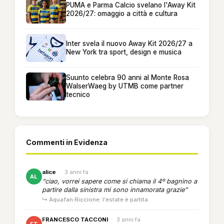
PUMA e Parma Calcio svelano l'Away Kit
2026/27: omaggio a città e cultura
Inter svela il nuovo Away Kit 2026/27 a
New York tra sport, design e musica
Suunto celebra 90 anni al Monte Rosa
WalserWaeg by UTMB come partner
tecnico
Commenti in Evidenza
alice
·
3 anni fa
AL
“ciao, vorrei sapere come si chiama il 4º bagnìno a
partire dalla sinistra mi sono innamorata grazie”
↳ Aquafan Riccione: l'estate è partita
FRANCESCO TACCONI
·
3 anni fa
FT