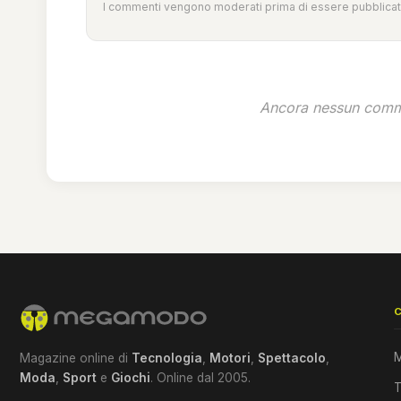
I commenti vengono moderati prima di essere pubblicati
Ancora nessun comme
M
Magazine online di
Tecnologia
,
Motori
,
Spettacolo
,
Moda
,
Sport
e
Giochi
. Online dal 2005.
T