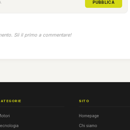
PUBBLICA
.
nto. Sii il primo a commentare!
CATEGORIE
SITO
otori
Homepage
ecnologia
Chi siamo