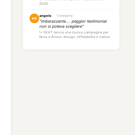
2030
angelo
·
1 mese fa
AN
“imbarazzante.... peggior testimonial
non si poteva scegliere”
↳ SEAT lancia una nuova campagna per
Ibiza e Arona: design, affidabilità e valore