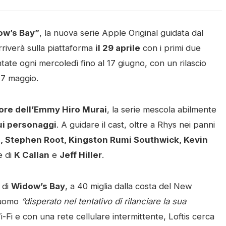
ow’s Bay”
, la nuova serie Apple Original guidata dal
rriverà sulla piattaforma
il 29 aprile
con i primi due
tate ogni mercoledì fino al 17 giugno, con un rilascio
27 maggio.
tore dell’Emmy Hiro Murai
, la serie mescola abilmente
ui personaggi
. A guidare il cast, oltre a Rhys nei panni
, Stephen Root, Kingston Rumi Southwick, Kevin
e di
K Callan
e
Jeff Hiller
.
 di
Widow’s Bay
, a 40 miglia dalla costa del New
n uomo
“disperato nel tentativo di rilanciare la sua
i-Fi e con una rete cellulare intermittente, Loftis cerca