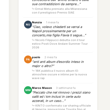
sue contraddizioni da sempre...”
↳ Ermal Meta premiato alla Milanesiana
con il prestigioso Premio SIAE
Nunzia
·
1 mese fa
NU
“Ciao, volevo chiederti se verrai a
Napoli prossimamente per un
concerto,mia figlia Flavia ti segue...”
↳ Nicolò Filippucci debutta con il tour
estivo Posti Dove Andare Summer Tour
2026
paolo
·
2 mesi fa
PA
“anti anti album d’esordio inteso in
major o altro?”
↳ 18K pubblica il nuovo album IO:
atmosfere oscure e intime per la nuova
wave rap
Marco Mason
·
3 settimane fa
MM
“Peccato che nel rinnovo i prezzi siano
saliti ed i km inclusi in certe auto
azzerati, in un caso...”
↳ KINTO confermato car sharing ufficiale
di Venezia: innovazione Toyota fino al