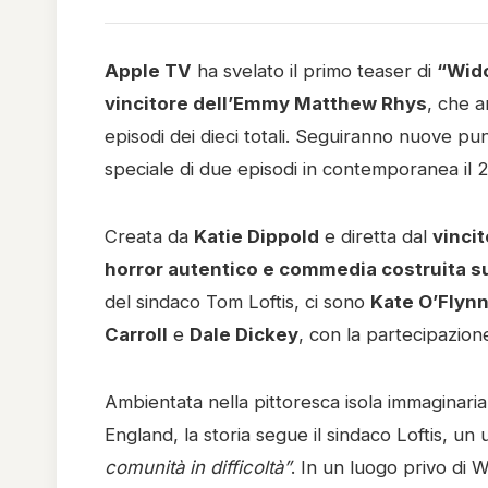
Apple TV
ha svelato il primo teaser di
“Wid
vincitore dell’Emmy Matthew Rhys
, che a
episodi dei dieci totali. Seguiranno nuove pun
speciale di due episodi in contemporanea il 
Creata da
Katie Dippold
e diretta dal
vinci
horror autentico e commedia costruita s
del sindaco Tom Loftis, ci sono
Kate O’Flynn
Carroll
e
Dale Dickey
, con la partecipazion
Ambientata nella pittoresca isola immaginaria
England, la storia segue il sindaco Loftis, u
comunità in difficoltà”
. In un luogo privo di W