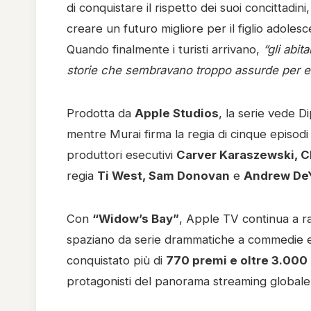
di conquistare il rispetto dei suoi concittadin
creare un futuro migliore per il figlio adolesc
Quando finalmente i turisti arrivano,
“gli abi
storie che sembravano troppo assurde per es
Prodotta da
Apple Studios
, la serie vede D
mentre Murai firma la regia di cinque episodi
produttori esecutivi
Carver Karaszewski, C
regia
Ti West, Sam Donovan
e
Andrew De
Con
“Widow’s Bay”
, Apple TV continua a raf
spaziano da serie drammatiche a commedie e 
conquistato più di
770 premi e oltre 3.000
protagonisti del panorama streaming globale