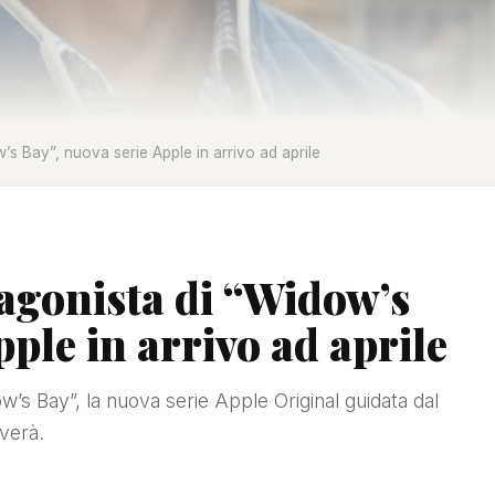
s Bay”, nuova serie Apple in arrivo ad aprile
gonista di “Widow’s
pple in arrivo ad aprile
w’s Bay”, la nuova serie Apple Original guidata dal
verà.