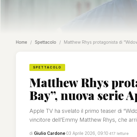
Home
/
Spettacolo
/
Matthew Rhys protagonista di “Widow’
SPETTACOLO
Matthew Rhys prota
Bay”, nuova serie A
Apple TV ha svelato il primo teaser di “Wido
vincitore dell’Emmy Matthew Rhys, che arri
di
Giulio Cardone
·
03 Aprile 2026, 09:10
·
417 letture