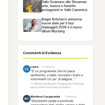
Dallo Sciamano allo Showman:
arte, musica e fumetto
protagonisti in Valle Camonica
Biagio Antonacci annuncia
nuove date per il tour
Unplugged 2026 e il nuovo
album Mustang
Commenti in Evidenza
Laura
·
1 mese fa
LA
“È un programma che mi piace
tantissimo, e bello ricordare i brani e
indovinarli! Un po' di allegria...”
↳ Ultima serata per Sarabanda Celebrity:
vip in sfida musicale su Italia 1
Marilena Casagrande
·
1 mese fa
MC
“Dolcissimo poeta e profondo
conoscitore dell' animo umano e delle