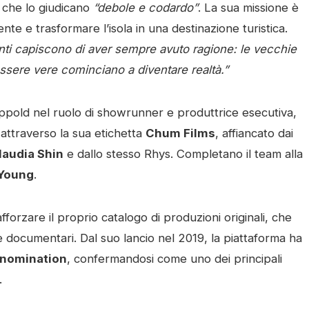
i, che lo giudicano
“debole e codardo”
. La sua missione è
ente e trasformare l’isola in una destinazione turistica.
tanti capiscono di aver sempre avuto ragione: le vecchie
sere vere cominciano a diventare realtà.”
ippold nel ruolo di showrunner e produttrice esecutiva,
 attraverso la sua etichetta
Chum Films
, affiancato dai
laudia Shin
e dallo stesso Rhys. Completano il team alla
Young
.
forzare il proprio catalogo di produzioni originali, che
documentari. Dal suo lancio nel 2019, la piattaforma ha
 nomination
, confermandosi come uno dei principali
.