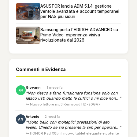
ASUSTOR lancia ADM 5.1.4: gestione
ventole avanzata e account temporanei
per NAS più sicuri
Samsung porta l'HDR10+ ADVANCED su
Prime Video: esperienza visiva
rivoluzionata dal 2026
Commenti in Evidenza
Giovanni
·
1 mese fa
GI
“Non riesco a farlo funsionare funsiona solo con
lataco usb quando metto le cuffici o mi dice non...”
↳ Nuovo lettore mp3 Kenwood HD-20GA7
Antonio
·
2 mesi fa
AN
“Molto bello con molteplici prestazioni di alto
livello. Chiedo se sia presente la sim per operare...”
↳ HONOR Pad X8b: il nuovo tablet elegante e potente