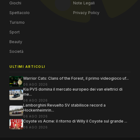
Giochi
Note Legali
Spettacolo
Privacy Policy
Turismo
Sport
Beauty
Società
ULTIMI ARTICOLI
Warrior Cats: Clans of the Forest, il primo videogioco uf...
06 AGO 2026
Kia PV5 domina il mercato europeo dei van elettrici di
me...
06 AGO 2026
Lamborghini Revuelto SV stabilisce record a
Hockenheimrin...
06 AGO 2026
Coyote vs Acme: il ritorno di Willy il Coyote sul grande ...
06 AGO 2026