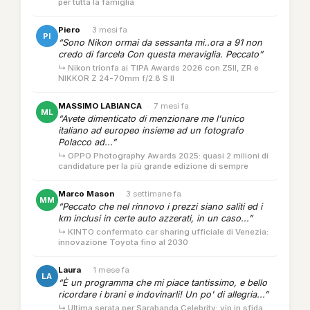
per tutta la famiglia
Piero
·
3 mesi fa
PI
“Sono Nikon ormai da sessanta mi..ora a 91 non
credo di farcela Con questa meraviglia. Peccato”
↳ Nikon trionfa ai TIPA Awards 2026 con Z5II, ZR e
NIKKOR Z 24-70mm f/2.8 S II
MASSIMO LABIANCA
·
7 mesi fa
ML
“Avete dimenticato di menzionare me l'unico
italiano ad europeo insieme ad un fotografo
Polacco ad...”
↳ OPPO Photography Awards 2025: quasi 2 milioni di
candidature per la più grande edizione di sempre
Marco Mason
·
3 settimane fa
MM
“Peccato che nel rinnovo i prezzi siano saliti ed i
km inclusi in certe auto azzerati, in un caso...”
↳ KINTO confermato car sharing ufficiale di Venezia:
innovazione Toyota fino al 2030
Laura
·
1 mese fa
LA
“È un programma che mi piace tantissimo, e bello
ricordare i brani e indovinarli! Un po' di allegria...”
↳ Ultima serata per Sarabanda Celebrity: vip in sfida