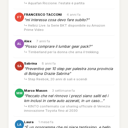
↳ Aquafan Riccione: l'estate è partita
FRANCESCO TACCONI
·
4 anni fa
FT
“mi interessa cosa devo fare subito?”
↳ Helbiz Live: la Serie BKT disponibile su Amazon
Prime Video
Alex
·
7 anni fa
AL
“Posso comprare il lumbar gear pack?”
↳ Timberland per la donna che ama il trekking
Sabrina
·
8 anni fa
SA
“Preventivo per 10 step per palestra zona provincia
di Bologna Grazie Sabrina”
↳ Step Reebok, 20 anni di sali e scendi
Marco Mason
·
3 settimane fa
MM
“Peccato che nel rinnovo i prezzi siano saliti ed i
km inclusi in certe auto azzerati, in un caso...”
↳ KINTO confermato car sharing ufficiale di Venezia:
innovazione Toyota fino al 2030
Laura
·
1 mese fa
LA
“È un programma che mi piace tantissimo, e bello