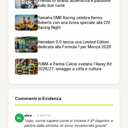
Friends of Brand: autenticità e passione
sulle due ruote
Yamaha DMR Racing celebra Kenny
Roberts con una livrea speciale alla CIV
Racing Night
Heineken 0.0 lancia una Limited Edition
dedicata alla Formula 1 per Monza 2026
PUMA e Parma Calcio svelano l'Away Kit
2026/27: omaggio a città e cultura
Commenti in Evidenza
alice
·
3 anni fa
AL
“ciao, vorrei sapere come si chiama il 4º bagnìno a
partire dalla sinistra mi sono innamorata grazie”