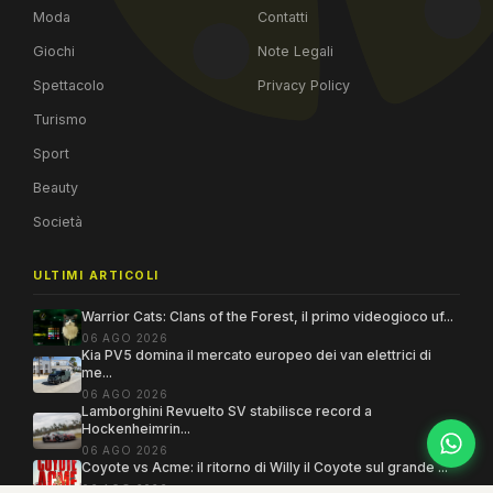
Moda
Contatti
Giochi
Note Legali
Spettacolo
Privacy Policy
Turismo
Sport
Beauty
Società
ULTIMI ARTICOLI
Warrior Cats: Clans of the Forest, il primo videogioco uf...
06 AGO 2026
Kia PV5 domina il mercato europeo dei van elettrici di
me...
06 AGO 2026
Lamborghini Revuelto SV stabilisce record a
Hockenheimrin...
06 AGO 2026
Coyote vs Acme: il ritorno di Willy il Coyote sul grande ...
06 AGO 2026