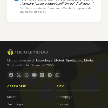
ricordare i brani e indovinarli! Un po' di allegria...”
↳ Ultima serata per Sarabanda Celebrity: vip in sfida
musicale su Italia 1
Magazine online di
Tecnologia
,
Motori
,
Spettacolo
,
Moda
,
Sport
e
Giochi
. Online dal 2005.
CATEGORIE
SITO
Motori
Homepage
Tecnologia
Chi siamo