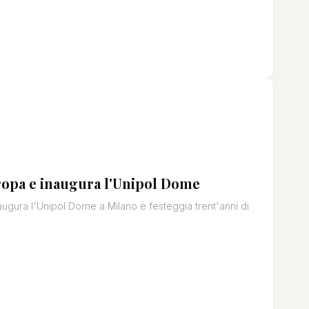
uropa e inaugura l'Unipol Dome
augura l'Unipol Dome a Milano e festeggia trent'anni di