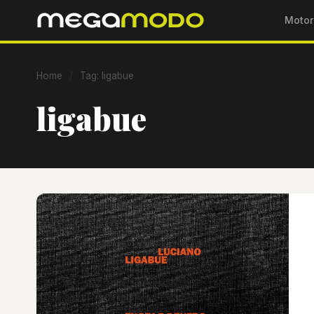
Motor
Home
/
Tag: ligabue
ligabue