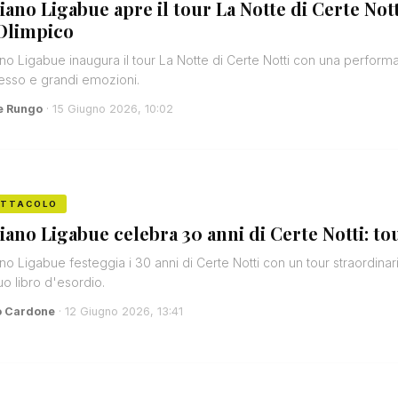
iano Ligabue apre il tour La Notte di Certe No
'Olimpico
no Ligabue inaugura il tour La Notte di Certe Notti con una perfor
sso e grandi emozioni.
e Rungo
· 15 Giugno 2026, 10:02
ETTACOLO
iano Ligabue celebra 30 anni di Certe Notti: tour
no Ligabue festeggia i 30 anni di Certe Notti con un tour straordinari
uo libro d'esordio.
o Cardone
· 12 Giugno 2026, 13:41