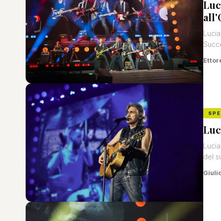
Luc
all
Lucia
Succe
Ettor
SP
Luc
Lucia
del s
Giuli