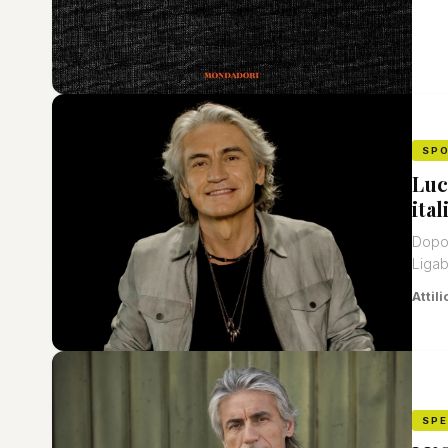
SP
Luc
ital
Dopo 
Ligab
Attili
SP