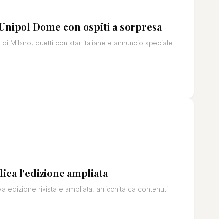
'Unipol Dome con ospiti a sorpresa
i Milano, duetti con star italiane e annuncio speciale
lica l'edizione ampliata
 edizione rivista e ampliata, arricchita da contenuti