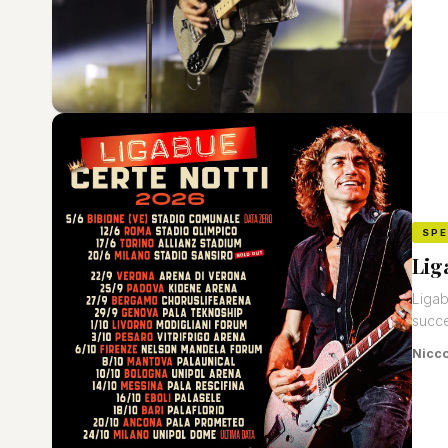
SP
Lig
Ligab
succes
Nicco