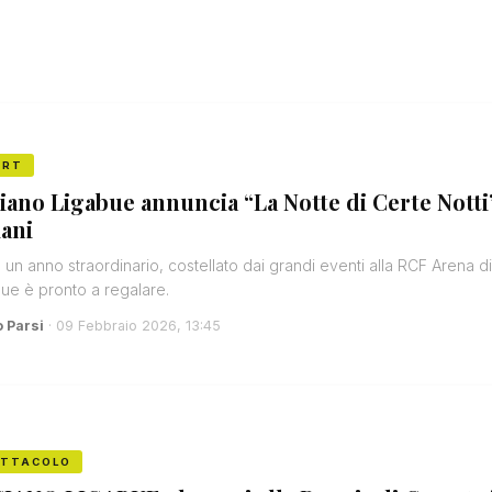
ORT
iano Ligabue annuncia “La Notte di Certe Notti”:
iani
un anno straordinario, costellato dai grandi eventi alla RCF Arena d
ue è pronto a regalare.
o Parsi
· 09 Febbraio 2026, 13:45
ETTACOLO