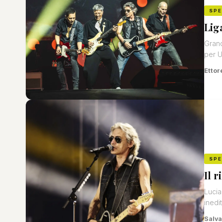
SP
Lig
Grand
per 
Ettor
SP
Il 
Lucia
inedit
Salva