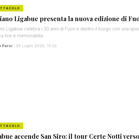
ETTACOLO
iano Ligabue presenta la nuova edizione di Fuo
no Ligabue celebra i 30 anni di Fuori e dentro il borgo con una spec
a live e memorabilia.
o Parsi
· 09 Luglio 2026, 15:32
ETTACOLO
abue accende San Siro: il tour Certe Notti verso