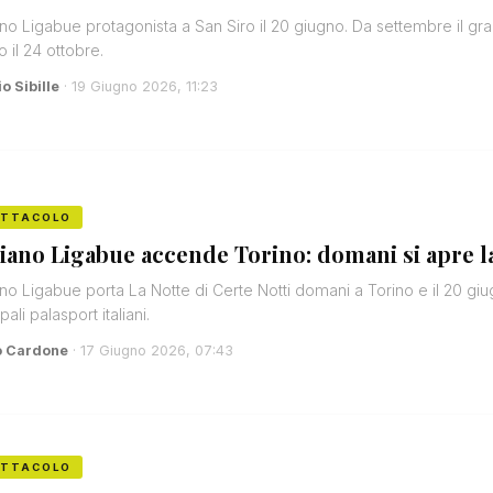
no Ligabue protagonista a San Siro il 20 giugno. Da settembre il gran f
o il 24 ottobre.
o Sibille
· 19 Giugno 2026, 11:23
ETTACOLO
iano Ligabue accende Torino: domani si apre la
no Ligabue porta La Notte di Certe Notti domani a Torino e il 20 giu
pali palasport italiani.
o Cardone
· 17 Giugno 2026, 07:43
ETTACOLO