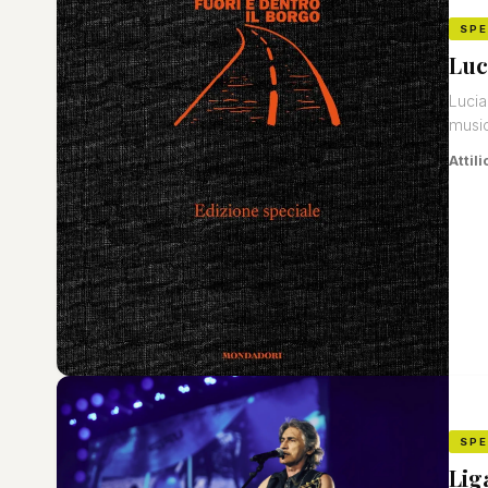
SP
Luc
Lucia
music
Attili
SP
Lig