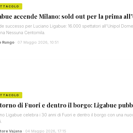
ETTACOLO
abue accende Milano: sold out per la prima all
e successo per Luciano Ligabue: 16.000 spettatori all'Unipol Dome d
Una Nessuna Centomila.
e Rungo
· 07 Maggio 2026, 10:51
ETTACOLO
ritorno di Fuori e dentro il borgo: Ligabue pubb
no Ligabue celebra i 30 anni di Fuori e dentro il borgo con una nuova
i.
tore Vajana
· 04 Maggio 2026, 17:15