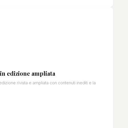
 in edizione ampliata
dizione rivista e ampliata con contenuti inediti e la