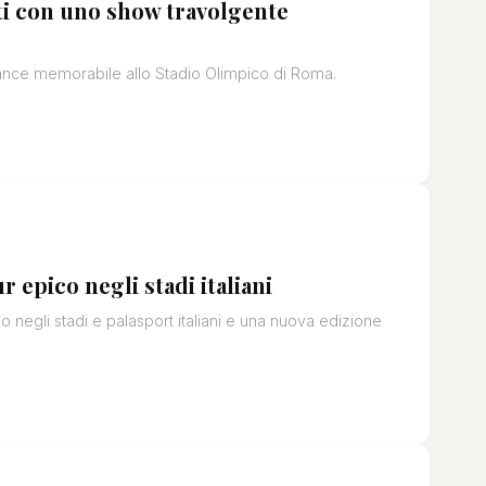
tti con uno show travolgente
mance memorabile allo Stadio Olimpico di Roma.
 epico negli stadi italiani
o negli stadi e palasport italiani e una nuova edizione