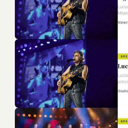
Lucia
Milan
Valeri
SP
Luc
Lucia
princi
Giuli
SP