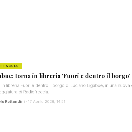
ETTACOLO
abue: torna in libreria 'Fuori e dentro il borgo'
 in libreria Fuori e dentro il borgo di Luciano Ligabue, in una nuova e
ggiatura di Radiofreccia.
lo Rettondini
· 17 Aprile 2026, 14:51