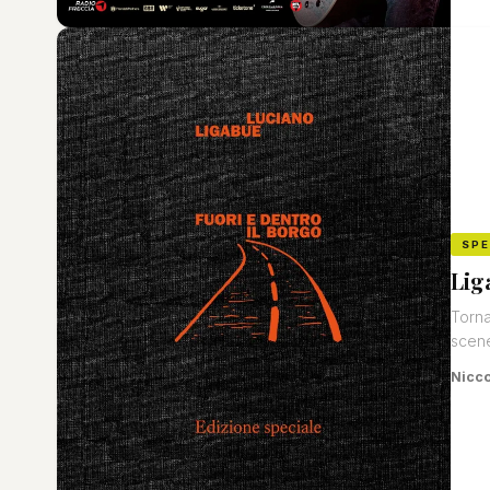
SP
Lig
Torna
scene
Nicco