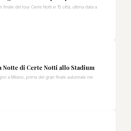
inale del tour Certe Notti in 15 città, ultima data a
 Notte di Certe Notti allo Stadium
gno a Milano, prima del gran finale autunnale nei