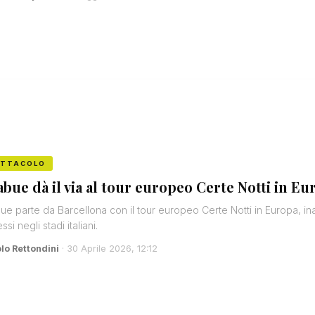
ETTACOLO
abue dà il via al tour europeo Certe Notti in E
ue parte da Barcellona con il tour europeo Certe Notti in Europa, in
si negli stadi italiani.
lo Rettondini
· 30 Aprile 2026, 12:12