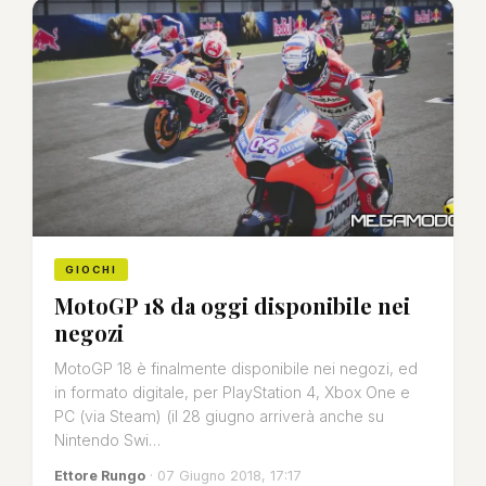
GIOCHI
MotoGP 18 da oggi disponibile nei
negozi
MotoGP 18 è finalmente disponibile nei negozi, ed
in formato digitale, per PlayStation 4, Xbox One e
PC (via Steam) (il 28 giugno arriverà anche su
Nintendo Swi…
Ettore Rungo
· 07 Giugno 2018, 17:17