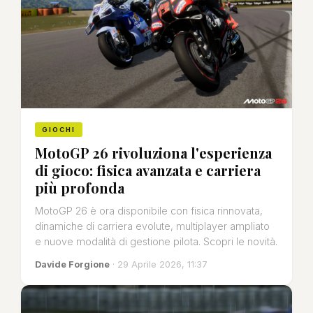
GIOCHI
MotoGP 26 rivoluziona l'esperienza
di gioco: fisica avanzata e carriera
più profonda
MotoGP 26 è ora disponibile con fisica rinnovata,
dinamiche di carriera evolute, multiplayer ampliato
e nuove modalità di gestione pilota. Scopri le novità.
Davide Forgione
· 29 Aprile 2026, 11:37