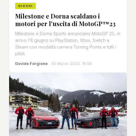
GIOCHI
Milestone e Dorna scaldano i
motori per l'uscita di MotoGP™23
Milestone e Dorna Sports annunciano MotoGP 23, in
arrivo l'8 giugno su PlayStation, Xbox, Switch e
Steam con modalità carriera Turning Points e tutti i
piloti.
Davide Forgione
· 30 Marzo 2023, 16:58