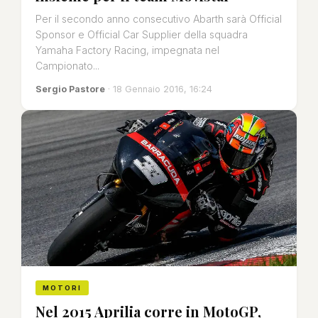
Per il secondo anno consecutivo Abarth sarà Official
Sponsor e Official Car Supplier della squadra
Yamaha Factory Racing, impegnata nel
Campionato...
Sergio Pastore
· 18 Gennaio 2016, 16:24
MOTORI
Nel 2015 Aprilia corre in MotoGP,