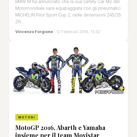
BMW M ha annunciato che la sua Safety Car M2 del
Motomondiale sarà equipaggiata con gli pneumatici
MICHELIN Pilot Sport Cup 2, nelle dimensioni 245/35
ZR...
Vincenzo Forgione
· 12 Febbraio 2016, 13:32
MOTORI
MotoGP 2016, Abarth e Yamaha
insieme per il team Movistar