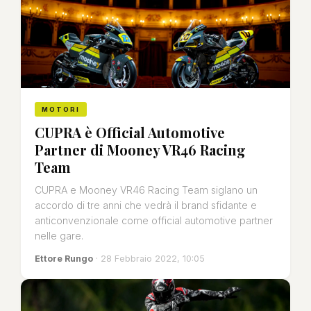
MOTORI
CUPRA è Official Automotive
Partner di Mooney VR46 Racing
Team
CUPRA e Mooney VR46 Racing Team siglano un
accordo di tre anni che vedrà il brand sfidante e
anticonvenzionale come official automotive partner
nelle gare.
Ettore Rungo
· 28 Febbraio 2022, 10:05