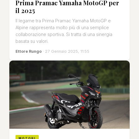
Prima Pramac Yamaha MotoGP per
il 2025
Il legame tra Prima Pramac Yamaha MotoGP e
Alpine rappresenta molto più di una semplice
collaborazione sportiva. Si tratta di una sinergia
basata su valori.
Ettore Rungo
· 27 Gennaio 2025, 11:55
MOTORI