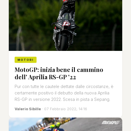
MOTORI
MotoGP: inizia bene il cammino
dell' Aprilia RS-GP '22
Pur con tutte le cautele dettate dalle circostanze, è
certamente positivo il debutto della nuova Aprilia
RS-GP in versione 2022. Scesa in pista a Sepang.
Valerio Sibille
· 07 Febbraio 2022, 14:16