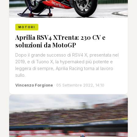
MOTORI
Aprilia RSV4 XTrenta: 230 CV e
soluzioni da MotoGP
Dopo il grande successo di RSV4 X, presentata nel
2019, e di Tuono X, la hypernaked più potente e
leggera di sempre, Aprilia Racing torna al lavoro
sullo.
Vincenzo Forgione
· 05 Settembre 2022, 14:10