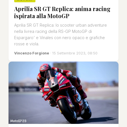
Aprilia SR GT Replica: anima racing
ispirata alla MotoGP
Aprilia SR GT Replica: lo scooter urban adventure
nella livrea racing della RS-GP MotoGP di
Espargaro' e Vinales con nero opaco e grafiche
rosse e viola.
Vincenzo Forgione
· 15 Settembre 2023, 08:50