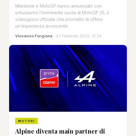
Milestone e MotoGP hanno annunciato con
entusiasmo l'imminente uscita di MotoGP 25, il
videogioco ufficiale che promette di offrire
un'esperienza avvincente.
Vincenzo Forgione
· 27 Febbraio 2025, 12:34
MOTORI
Alpine diventa main partner di