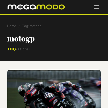
Home
/
Tag: motogp
motogp
109
ARTICOLI