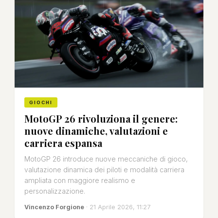
GIOCHI
MotoGP 26 rivoluziona il genere:
nuove dinamiche, valutazioni e
carriera espansa
MotoGP 26 introduce nuove meccaniche di gioco,
valutazione dinamica dei piloti e modalità carriera
ampliata con maggiore realismo e
personalizzazione.
Vincenzo Forgione
· 21 Aprile 2026, 11:27