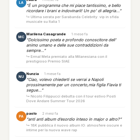
LA
“È un programma che mi piace tantissimo, e bello
ricordare i brani e indovinarli! Un po' di allegria...”
↳ Ultima serata per Sarabanda Celebrity: vip in sfida
musicale su Italia 1
Marilena Casagrande
·
1 mese fa
MC
“Dolcissimo poeta e profondo conoscitore dell'
animo umano e delle sue contraddizioni da
sempre...”
↳ Ermal Meta premiato alla Milanesiana con il
prestigioso Premio SIAE
Nunzia
·
1 mese fa
NU
“Ciao, volevo chiederti se verrai a Napoli
prossimamente per un concerto,mia figlia Flavia ti
segue...”
↳ Nicolò Filippucci debutta con il tour estivo Posti
Dove Andare Summer Tour 2026
paolo
·
2 mesi fa
PA
“anti anti album d’esordio inteso in major o altro?”
↳ 18K pubblica il nuovo album IO: atmosfere oscure e
intime per la nuova wave rap