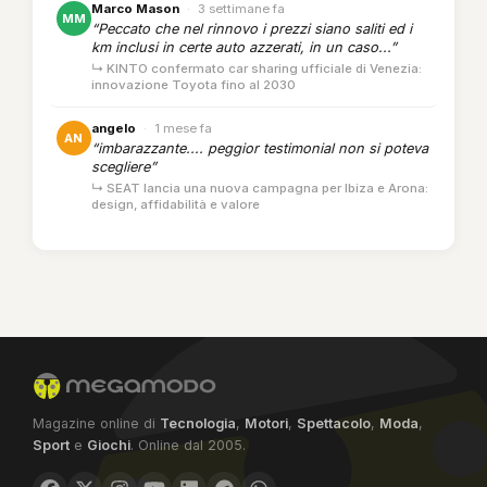
Marco Mason
·
3 settimane fa
MM
“Peccato che nel rinnovo i prezzi siano saliti ed i
km inclusi in certe auto azzerati, in un caso...”
↳ KINTO confermato car sharing ufficiale di Venezia:
innovazione Toyota fino al 2030
angelo
·
1 mese fa
AN
“imbarazzante.... peggior testimonial non si poteva
scegliere”
↳ SEAT lancia una nuova campagna per Ibiza e Arona:
design, affidabilità e valore
Magazine online di
Tecnologia
,
Motori
,
Spettacolo
,
Moda
,
Sport
e
Giochi
. Online dal 2005.