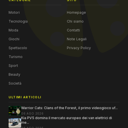
CATEGORIE
SITO
Motori
Homepage
Tecnologia
Chi siamo
Moda
Contatti
Giochi
Note Legali
Spettacolo
Privacy Policy
Turismo
Sport
Beauty
Società
ULTIMI ARTICOLI
Warrior Cats: Clans of the Forest, il primo videogioco uf...
06 AGO 2026
Kia PV5 domina il mercato europeo dei van elettrici di
me...
06 AGO 2026