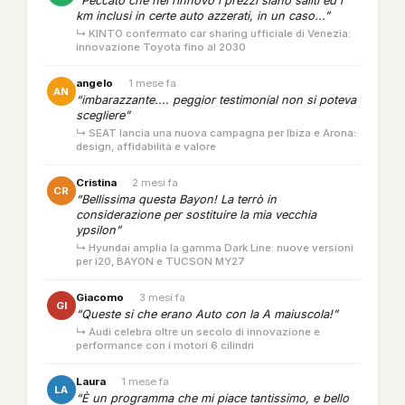
“Peccato che nel rinnovo i prezzi siano saliti ed i
km inclusi in certe auto azzerati, in un caso...”
↳ KINTO confermato car sharing ufficiale di Venezia:
innovazione Toyota fino al 2030
angelo
·
1 mese fa
AN
“imbarazzante.... peggior testimonial non si poteva
scegliere”
↳ SEAT lancia una nuova campagna per Ibiza e Arona:
design, affidabilità e valore
Cristina
·
2 mesi fa
CR
“Bellissima questa Bayon! La terrò in
considerazione per sostituire la mia vecchia
ypsilon”
↳ Hyundai amplia la gamma Dark Line: nuove versioni
per i20, BAYON e TUCSON MY27
Giacomo
·
3 mesi fa
GI
“Queste si che erano Auto con la A maiuscola!”
↳ Audi celebra oltre un secolo di innovazione e
performance con i motori 6 cilindri
Laura
·
1 mese fa
LA
“È un programma che mi piace tantissimo, e bello