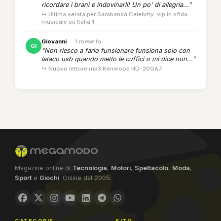
ricordare i brani e indovinarli! Un po' di allegria...”
↳ Ultima serata per Sarabanda Celebrity: vip in sfida
musicale su Italia 1
Giovanni
·
1 mese fa
GI
“Non riesco a farlo funsionare funsiona solo con
lataco usb quando metto le cuffici o mi dice non...”
↳ Nuovo lettore mp3 Kenwood HD-20GA7
Magazine online di
Tecnologia
,
Motori
,
Spettacolo
,
Moda
,
Sport
e
Giochi
. Online dal 2005.