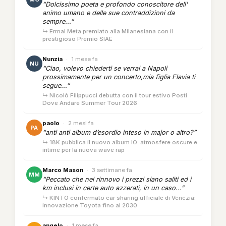
“Dolcissimo poeta e profondo conoscitore dell'
animo umano e delle sue contraddizioni da
sempre...”
↳ Ermal Meta premiato alla Milanesiana con il
prestigioso Premio SIAE
Nunzia
·
1 mese fa
NU
“Ciao, volevo chiederti se verrai a Napoli
prossimamente per un concerto,mia figlia Flavia ti
segue...”
↳ Nicolò Filippucci debutta con il tour estivo Posti
Dove Andare Summer Tour 2026
paolo
·
2 mesi fa
PA
“anti anti album d’esordio inteso in major o altro?”
↳ 18K pubblica il nuovo album IO: atmosfere oscure e
intime per la nuova wave rap
Marco Mason
·
3 settimane fa
MM
“Peccato che nel rinnovo i prezzi siano saliti ed i
km inclusi in certe auto azzerati, in un caso...”
↳ KINTO confermato car sharing ufficiale di Venezia:
innovazione Toyota fino al 2030
angelo
·
1 mese fa