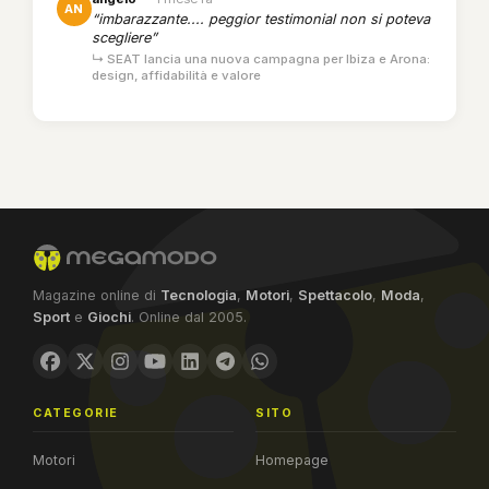
AN
“imbarazzante.... peggior testimonial non si poteva
scegliere”
↳ SEAT lancia una nuova campagna per Ibiza e Arona:
design, affidabilità e valore
Magazine online di
Tecnologia
,
Motori
,
Spettacolo
,
Moda
,
Sport
e
Giochi
. Online dal 2005.
CATEGORIE
SITO
Motori
Homepage