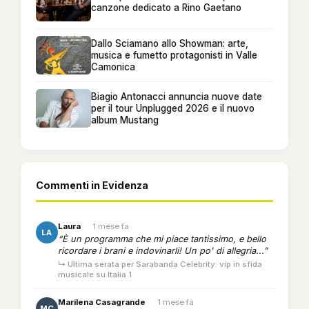
canzone dedicato a Rino Gaetano
Dallo Sciamano allo Showman: arte,
musica e fumetto protagonisti in Valle
Camonica
Biagio Antonacci annuncia nuove date
per il tour Unplugged 2026 e il nuovo
album Mustang
Commenti in Evidenza
Laura
·
1 mese fa
LA
“È un programma che mi piace tantissimo, e bello
ricordare i brani e indovinarli! Un po' di allegria...”
↳ Ultima serata per Sarabanda Celebrity: vip in sfida
musicale su Italia 1
Marilena Casagrande
·
1 mese fa
MC