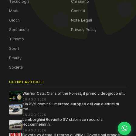
Tecnologia
Chi siamo
Moda
Contatti
Giochi
Note Legali
Spettacolo
Privacy Policy
Turismo
Sport
Beauty
Società
ULTIMI ARTICOLI
Warrior Cats: Clans of the Forest, il primo videogioco uf...
06 AGO 2026
Kia PV5 domina il mercato europeo dei van elettrici di
me...
06 AGO 2026
Lamborghini Revuelto SV stabilisce record a
Hockenheimrin...
06 AGO 2026
Coyote vs Acme: il ritorno di Willy il Coyote sul grande ...