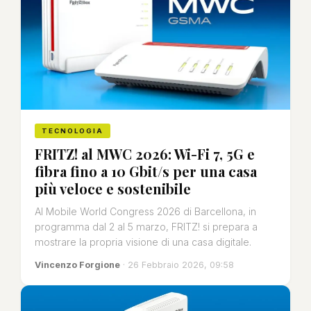
TECNOLOGIA
FRITZ! al MWC 2026: Wi-Fi 7, 5G e
fibra fino a 10 Gbit/s per una casa
più veloce e sostenibile
Al Mobile World Congress 2026 di Barcellona, in
programma dal 2 al 5 marzo, FRITZ! si prepara a
mostrare la propria visione di una casa digitale.
Vincenzo Forgione
· 26 Febbraio 2026, 09:58