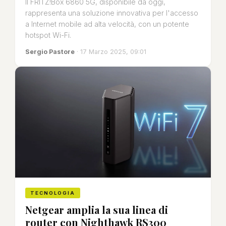
Il FRITZ!Box 6860 5G, disponibile da oggi,
rappresenta una soluzione innovativa per l'accesso
a Internet mobile ad alta velocità, con un potente
hotspot Wi-Fi.
Sergio Pastore
· 17 Marzo 2025, 09:01
TECNOLOGIA
Netgear amplia la sua linea di
router con Nighthawk RS300