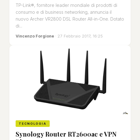
TP-Link®, fornitore leader mondiale di prodotti di
consumo e di business networking, annuncia il
nuovo Archer VR2800 DSL Router All-in-One. Dotato
di...
Vincenzo Forgione
· 27 Febbraio 2017, 16:25
TECNOLOGIA
Synology Router RT2600ac e VPN