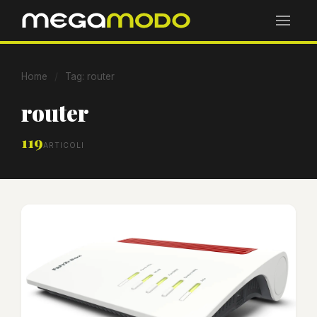
Home
/
Tag: router
router
119
ARTICOLI