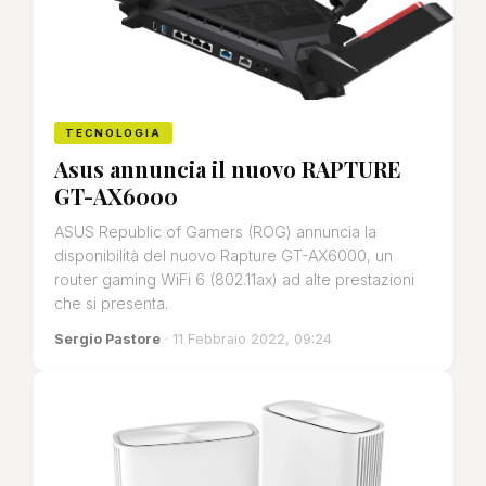
TECNOLOGIA
Asus annuncia il nuovo RAPTURE
GT-AX6000
ASUS Republic of Gamers (ROG) annuncia la
disponibilità del nuovo Rapture GT-AX6000, un
router gaming WiFi 6 (802.11ax) ad alte prestazioni
che si presenta.
Sergio Pastore
· 11 Febbraio 2022, 09:24