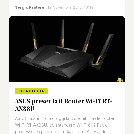
Sergio Pastore
· 19 Novembre 2018, 16:42
TECNOLOGIA
ASUS presenta il Router Wi-Fi RT-
AX88U
ASUS ha annunciato oggi la disponibilità del router
Wi-Fi RT-AX88U, con standard Wi-Fi 802.11ax e
processore quad-core a 64 bit da 1.8 GHz, due