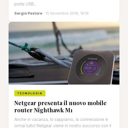
porte USB...
Sergio Pastore
· 15 Novembre 2018, 18:19
TECNOLOGIA
Netgear presenta il nuovo mobile
router Nighthawk M1
Anche in vacanza, lo sappiamo, la connessione è
ormai tutto! Netgear viene in nostro soccorso con il