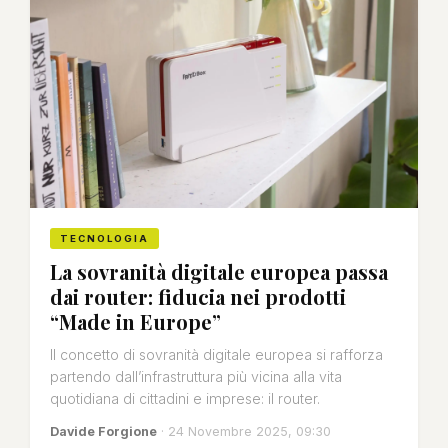
TECNOLOGIA
La sovranità digitale europea passa
dai router: fiducia nei prodotti
“Made in Europe”
Il concetto di sovranità digitale europea si rafforza
partendo dall’infrastruttura più vicina alla vita
quotidiana di cittadini e imprese: il router.
Davide Forgione
· 24 Novembre 2025, 09:30