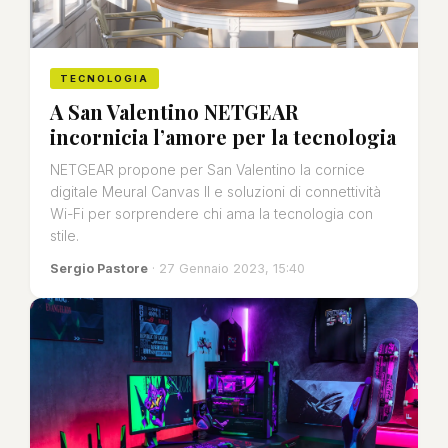
TECNOLOGIA
A San Valentino NETGEAR
incornicia l’amore per la tecnologia
NETGEAR propone per San Valentino la cornice
digitale Meural Canvas II e soluzioni di connettività
Wi-Fi per sorprendere chi ama la tecnologia con
stile.
Sergio Pastore
· 27 Gennaio 2023, 15:40