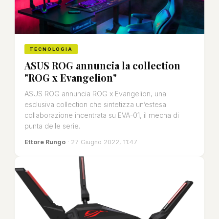
TECNOLOGIA
ASUS ROG annuncia la collection
"ROG x Evangelion"
ASUS ROG annuncia ROG x Evangelion, una
esclusiva collection che sintetizza un’estesa
collaborazione incentrata su EVA-01, il mecha di
punta delle serie.
Ettore Rungo
· 27 Giugno 2022, 11:47