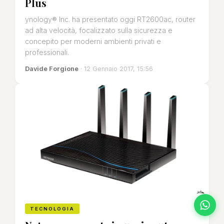
Plus
ynology® Inc. ha presentato oggi RT2600ac, router
ad alta velocità, focalizzato sulla sicurezza e
concepito per moderni ambienti privati e
professionali.
Davide Forgione
· 12 Gennaio 2017, 15:56
TECNOLOGIA