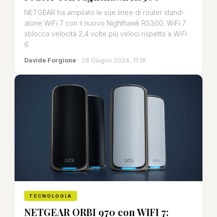
NETGEAR ha ampliato le sue linee di router stand-
alone WiFi 7 con il nuovo Nighthawk RS300. WiFi 7
sblocca velocità 2,4 volte più veloci rispetto a WiFi
6.
Davide Forgione
· 28 Giugno 2024, 11:18
TECNOLOGIA
NETGEAR ORBI 970 con WIFI 7: