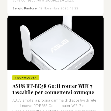
volta consecutiva a SICUREZZA 2025.
Sergio Pastore
· 19 Novembre 2025, 12:22
TECNOLOGIA
ASUS RT-BE58 Go: il router WiFi 7
tascabile per connettersi ovunque
ASUS amplia la propria gamma di dispositivi di rete
con il nuovo RT-BE58 Go, un router WiFi 7 da