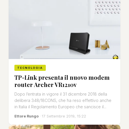
TECNOLOGIA
TP-Link presenta il nuovo modem
router Archer VR1210v
Dopo l’entrata in vigore il 31 dicembre 2018 della
delibera 348/18CONS, che ha reso effettivo anche
in Italia il Regolamento Europeo che sancisce il...
Ettore Rungo
· 17 Settembre 2019, 15:22