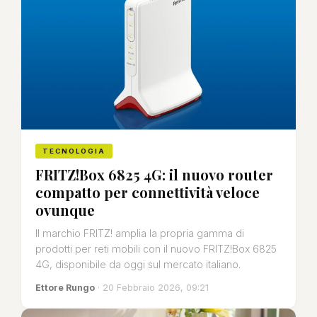
TECNOLOGIA
FRITZ!Box 6825 4G: il nuovo router
compatto per connettività veloce
ovunque
Il marchio FRITZ! amplia la propria gamma di
prodotti per reti mobili con il nuovo FRITZ!Box 6825
4G, disponibile da oggi sul mercato italiano.
Ettore Rungo
· 20 Febbraio 2026, 09:21