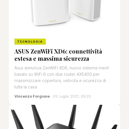
TECNOLOGIA
ASUS ZenWiFi XD6: connettività
estesa e massima sicurezza
Asus annuncia ZenWiFi XD6, nuovo sistema mesh
basato su WiFi 6 con due router AX5400 per
massimizzare copertura, velocita e sicurezza di
tutta la casa.
Vincenzo Forgione
· 05 Luglio 2021, 09:20