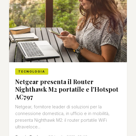
TECNOLOGIA
Netgear presenta il Router
Nighthawk M2 portatile e l'Hotspot
AC797
Netgear, fornitore leader di soluzioni per la
connessione domestica, in ufficio e in mobilità,
presenta Nighthawk M2: il router portatile WiFi
ultraveloce...