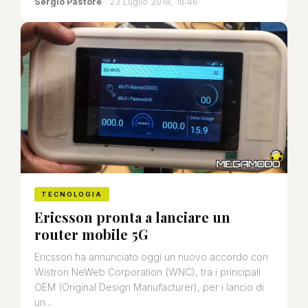
Sergio Pastore
· 23 Luglio 2019, 16:46
TECNOLOGIA
Ericsson pronta a lanciare un
router mobile 5G
Ericsson ha annunciato oggi un nuovo accordo con
Wistron NeWeb Corporation (WNC), tra i principali
OEM (Original Design Manufacturer), per i lancio di
un...