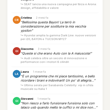
↳ SEAT lancia una nuova campagna per Ibiza e Arona:
design, affidabilità e valore
Cristina
·
2 mesi fa
CR
“Bellissima questa Bayon! La terrò in
considerazione per sostituire la mia vecchia
ypsilon”
↳ Hyundai amplia la gamma Dark Line: nuove versioni
per i20, BAYON e TUCSON MY27
Giacomo
·
3 mesi fa
GI
“Queste si che erano Auto con la A maiuscola!”
↳ Audi celebra oltre un secolo di innovazione e
performance con i motori 6 cilindri
Laura
·
1 mese fa
LA
“È un programma che mi piace tantissimo, e bello
ricordare i brani e indovinarli! Un po' di allegria...”
↳ Ultima serata per Sarabanda Celebrity: vip in sfida
musicale su Italia 1
Giovanni
·
1 mese fa
GI
“Non riesco a farlo funsionare funsiona solo con
lataco usb quando metto le cuffici o mi dice non...”