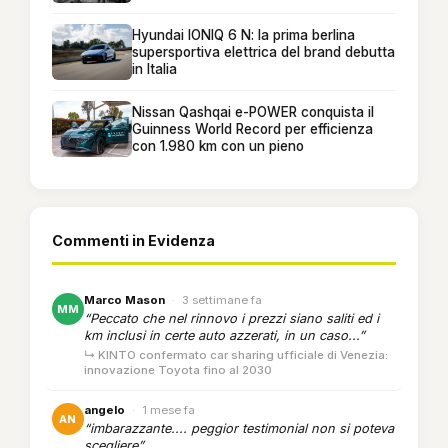
Hyundai IONIQ 6 N: la prima berlina
supersportiva elettrica del brand debutta
in Italia
Nissan Qashqai e-POWER conquista il
Guinness World Record per efficienza
con 1.980 km con un pieno
Commenti in Evidenza
Marco Mason
·
3 settimane fa
MM
“Peccato che nel rinnovo i prezzi siano saliti ed i
km inclusi in certe auto azzerati, in un caso...”
↳ KINTO confermato car sharing ufficiale di Venezia:
innovazione Toyota fino al 2030
angelo
·
1 mese fa
AN
“imbarazzante.... peggior testimonial non si poteva
scegliere”