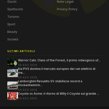
Giochi
Note Legali
Spettacolo
Privacy Policy
Turismo
Sport
Beauty
Società
ULTIMI ARTICOLI
Warrior Cats: Clans of the Forest, il primo videogioco uf...
06 AGO 2026
Kia PV5 domina il mercato europeo dei van elettrici di
me...
06 AGO 2026
Lamborghini Revuelto SV stabilisce record a
Hockenheimrin...
06 AGO 2026
Coyote vs Acme: il ritorno di Willy il Coyote sul grande ...
06 AGO 2026