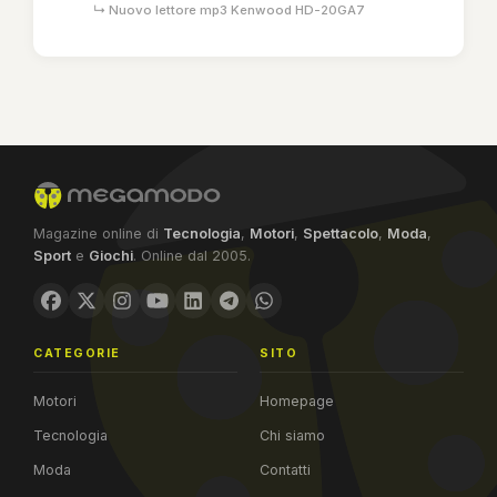
↳ Nuovo lettore mp3 Kenwood HD-20GA7
Magazine online di
Tecnologia
,
Motori
,
Spettacolo
,
Moda
,
Sport
e
Giochi
. Online dal 2005.
CATEGORIE
SITO
Motori
Homepage
Tecnologia
Chi siamo
Moda
Contatti